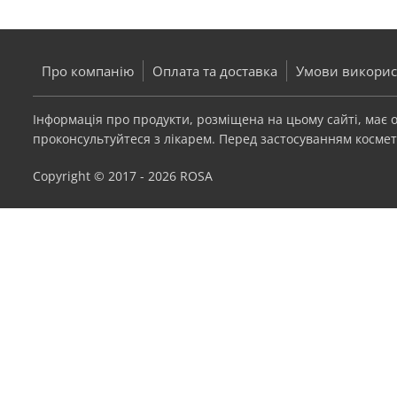
Про компанію
Оплата та доставка
Умови викорис
Інформація про продукти, розміщена на цьому сайті, має
проконсультуйтеся з лікарем. Перед застосуванням космети
Copyright © 2017 - 2026 ROSA