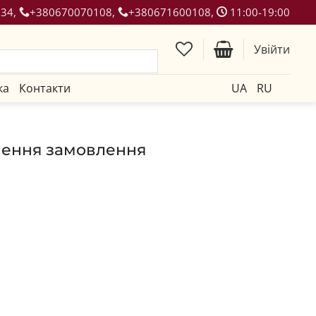
134,
+380670070108,
+380671600108,
11:00-19:00
Увійти
ка
Контакти
UA
RU
ення замовлення