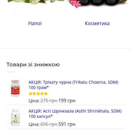
Напої
Косметика
Товари зі знижкою
АКЦІЯ: Трікату чурна (Trikatu Choorna, SDM)
100 грам*
275
грн
199
грн
Оцінено в
Ціна:
5
з 5
АКЦІЯ: Асті Шрінкхала (Asthi Shrinkhala, SDM)
100 капсул*
696
грн
591
грн
Ціна: