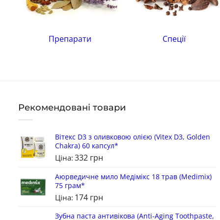
Препарати
Спеції
Рекомендовані товари
Вітекс D3 з оливковою олією (Vitex D3, Golden
Chakra) 60 капсул*
332
грн
Ціна:
Аюрведичне мило Медімікс 18 трав (Medimix)
75 грам*
174
грн
Ціна:
Зубна паста антивікова (Anti-Aging Toothpaste,