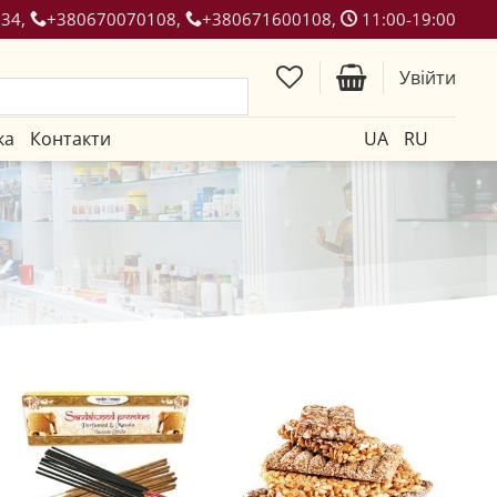
134,
+380670070108,
+380671600108,
11:00-19:00
Увійти
ка
Контакти
UA
RU