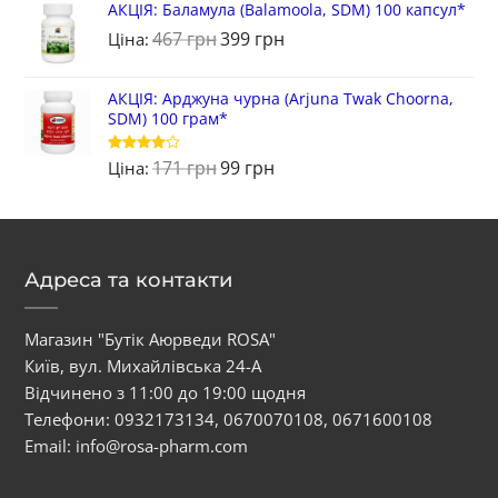
АКЦІЯ: Баламула (Balamoola, SDM) 100 капсул*
467
грн
399
грн
Ціна:
АКЦІЯ: Арджуна чурна (Arjuna Twak Choorna,
SDM) 100 грам*
171
грн
99
грн
Оцінено
Ціна:
в
4
з 5
Адреса та контакти
Магазин "Бутік Аюрведи ROSA"
Київ, вул. Михайлівська 24-А
Відчинено з 11:00 до 19:00 щодня
Телефони:
0932173134
,
0670070108
,
0671600108
Email:
info@rosa-pharm.com