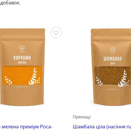
добавок.
Зберегти
Прянощі
 мелена преміум Роса-
Шамбала ціла (насіння п