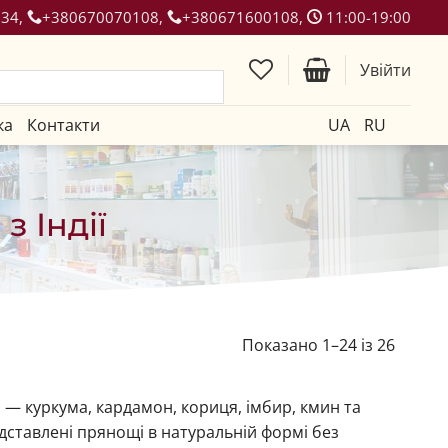
134,
+380670070108,
+380671600108,
11:00-19:00
Увійти
ка
Контакти
UA
RU
 Індії
Показано 1–24 із 26
 — куркума, кардамон, кориця, імбир, кмин та
представлені прянощі в натуральній формі без