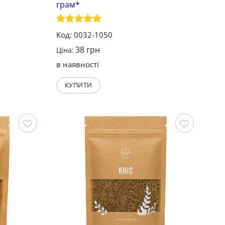
грам*
Оцінено в
Код: 0032-1050
5
з 5
38
грн
Ціна:
в наявності
КУПИТИ
Зберегти
Зберегти