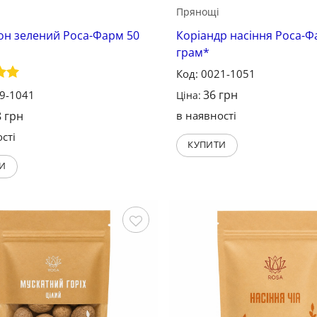
Прянощі
н зелений Роса-Фарм 50
Коріандр насіння Роса-Ф
грам*
Код: 0021-1051
о в
36
грн
19-1041
Ціна:
8
грн
в наявності
сті
КУПИТИ
И
Зберегти