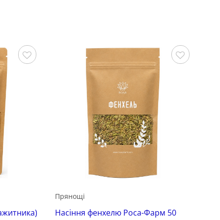
Зберегти
Зберегти
Прянощі
ажитника)
Насіння фенхелю Роса-Фарм 50