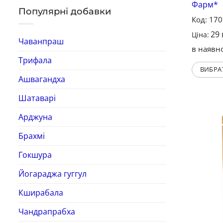
Фарм*
Популярні добавки
Код: 17
29
Ціна:
Чаванпраш
в наявно
Трифала
ВИБРА
Ашвагандха
Шатаварі
Арджуна
Брахмі
Гокшура
Йогараджа гуггул
Кширабала
Чандрапрабха