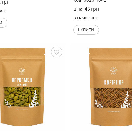
Код: 0020-1042
2
грн
5
з 5
45
грн
Ціна:
сті
в наявності
И
КУПИТИ
Зберегти