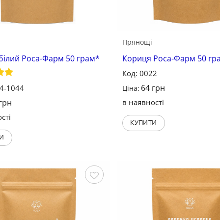
Прянощі
білий Роса-Фарм 50 грам*
Кориця Роса-Фарм 50 гр
Код: 0022
о в
64
грн
24-1044
Ціна:
грн
в наявності
сті
КУПИТИ
И
Зберегти