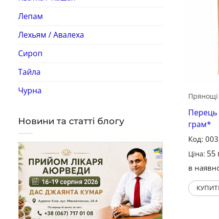
Лепам
Лехьям / Авалеха
Сироп
Тайла
Чурна
Прянощі
Перець
Новини та статті блогу
грам*
Код: 00
55
Ціна:
в наявно
КУПИТ