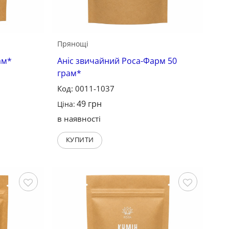
Прянощі
ам*
Аніс звичайний Роса-Фарм 50
грам*
Код: 0011-1037
49
грн
Ціна:
в наявності
КУПИТИ
Зберегти
Зберегти