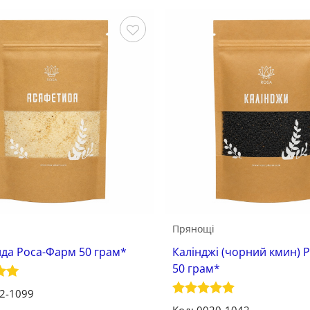
Зберегти
Прянощі
да Роса-Фарм 50 грам*
Калінджі (чорний кмин) 
50 грам*
о в
12-1099
Оцінено в