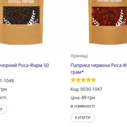
Прянощі
 чорний Роса-Фарм 50
Паприка червона Роса-Ф
грам*
31-1048
Оцінено в
грн
Код: 0030-1047
5
з 5
сті
49
грн
Ціна:
в наявності
И
КУПИТИ