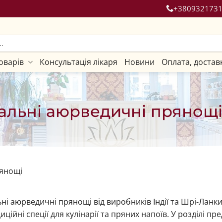
+380932173
оварів
Консультація лікаря
Новини
Оплата, достав
альні аюрведичні прянощі з
янощі
ні аюрведичні прянощі від виробників Індії та Шрі-Ланки
иційні спеції для кулінарії та пряних напоїв. У розділі 