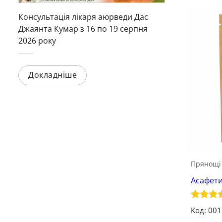
Консультація лікаря аюрведи Дас
Джаянта Кумар з 16 по 19 серпня
2026 року
Докладніше
Прянощі
Асафети
Оцінен
Код: 00
5
з 5