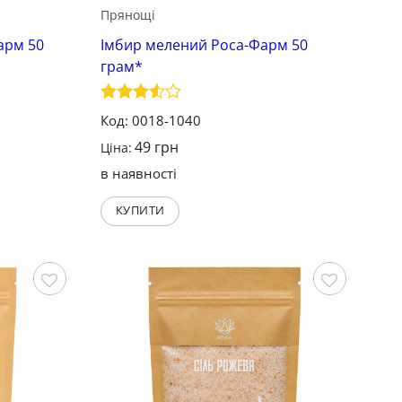
Прянощі
арм 50
Імбир мелений Роса-Фарм 50
грам*
Оцінено
Код: 0018-1040
в
3.5
з
49
грн
5
Ціна:
в наявності
КУПИТИ
Зберегти
Зберегти