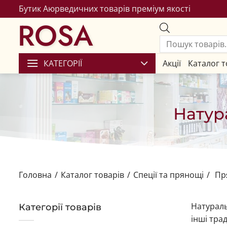
Бутик Аюрведичних товарів преміум якості
ROSA
КАТЕГОРІЇ
Акції
Каталог т
Натур
Головна
/
Каталог товарів
/
Спеції та прянощі
/
Пр
Натураль
Категорії товарів
інші трад