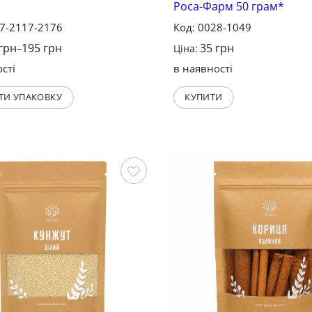
Роса-Фарм 50 грам*
07-2117-2176
Код: 0028-1049
грн
195
грн
35
грн
–
Ціна:
сті
в наявності
ТИ УПАКОВКУ
КУПИТИ
Зберегти