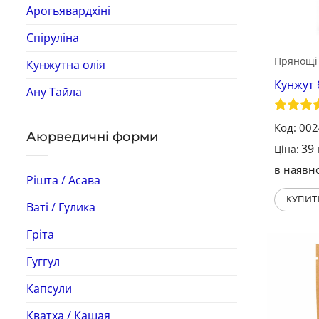
Арогьявардхіні
Спіруліна
Прянощі
Кунжутна олія
Кунжут 
Ану Тайла
Оцінен
Код: 00
Аюрведичні форми
5
з 5
39
Ціна:
в наявно
Рішта / Асава
КУПИТ
Ваті / Гулика
Гріта
Гуггул
Капсули
Кватха / Кашая