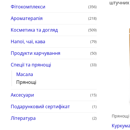
штучних 
Фітокомплекси
(356)
Ароматерапія
(218)
Косметика та догляд
(509)
Напої, чаї, кава
(79)
Продукти харчування
(50)
Спеції та прянощі
(33)
Масала
Прянощі
Аксесуари
(15)
Подарунковий сертифікат
(1)
Прянощі
Література
(2)
Куркума