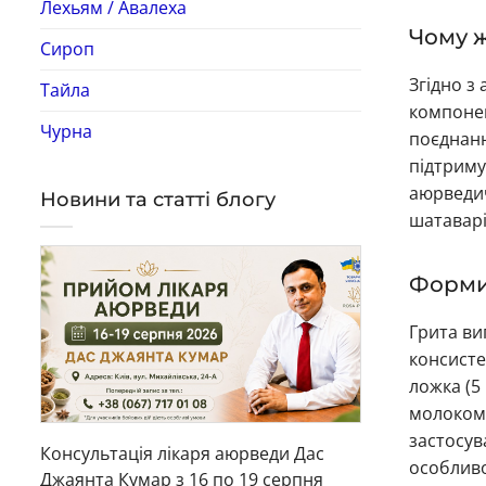
Лехьям / Авалеха
Чому ж
Сироп
Згідно з
Тайла
компонен
Чурна
поєднанн
підтриму
аюрведич
Новини та статті блогу
шатаварі
Форми
Грита ви
консисте
ложка (5
молоком.
застосув
Консультація лікаря аюрведи Дас
особливо
Джаянта Кумар з 16 по 19 серпня