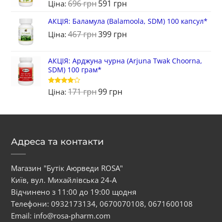
696
грн
591
грн
Ціна:
АКЦІЯ: Баламула (Balamoola, SDM) 100 капсул*
467
грн
399
грн
Ціна:
АКЦІЯ: Арджуна чурна (Arjuna Twak Choorna,
SDM) 100 грам*
171
грн
99
грн
Оцінено
Ціна:
в
4
з 5
Адреса та контакти
Магазин "Бутік Аюрведи ROSA"
Київ, вул. Михайлівська 24-А
Відчинено з 11:00 до 19:00 щодня
Телефони:
0932173134
,
0670070108
,
0671600108
Email:
info@rosa-pharm.com