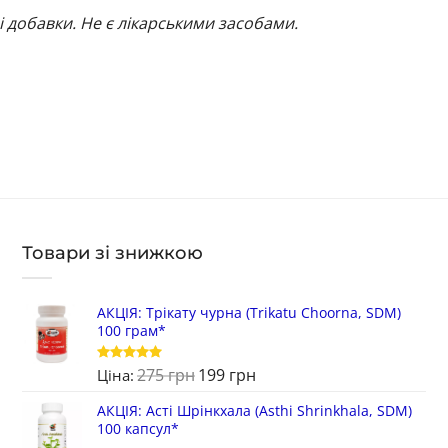
і добавки. Не є лікарськими засобами.
Товари зі знижкою
АКЦІЯ: Трікату чурна (Trikatu Choorna, SDM)
100 грам*
275
грн
199
грн
Оцінено в
Ціна:
5
з 5
АКЦІЯ: Асті Шрінкхала (Asthi Shrinkhala, SDM)
100 капсул*