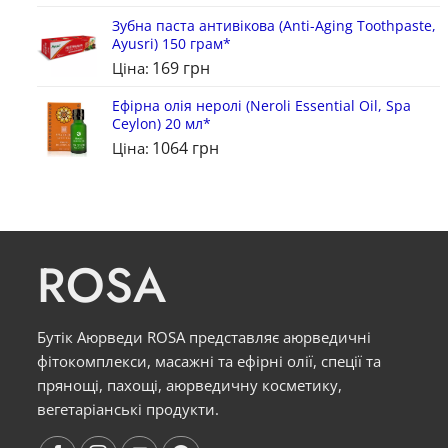
Зубна паста антивікова (Anti-Aging Toothpaste,
Ayusri) 150 грам*
169
грн
Ціна:
Ефірна олія неролі (Neroli Essential Oil, Spa
Ceylon) 20 мл*
1064
грн
Ціна:
ROSA
Бутік Аюрведи ROSA представляє аюрведичні
фітокомплекси, масажні та ефірні олії, спеції та
прянощі, пахощі, аюрведичну косметику,
вегетаріанські продукти.