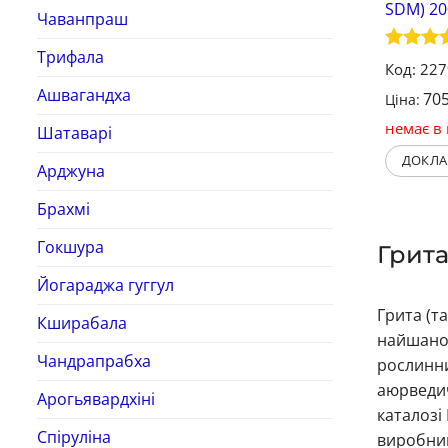
SDM) 20
Чаванпраш
Трифала
Оцінен
Код: 22
5
з 5
Ашвагандха
70
Ціна:
немає в 
Шатаварі
ДОКЛА
Арджуна
Брахмі
Гокшура
Грита
Йогараджа гуггул
Грита (т
Кширабала
найшанов
Чандрапрабха
рослинни
аюрведич
Арогьявардхіні
каталозі
Спіруліна
виробник