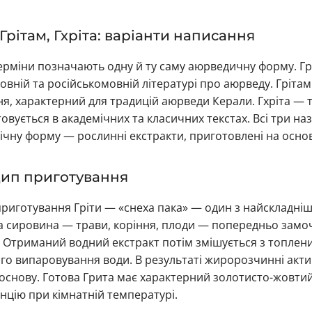
 Грітам, Гхріта: варіанти написання
терміни позначають одну й ту саму аюрведичну форму. 
овній та російськомовній літературі про аюрведу. Гріта
я, характерний для традицій аюрведи Керали. Гхріта — т
овується в академічних та класичних текстах. Всі три на
ічну форму — рослинні екстракти, приготовлені на основі
ип приготування
риготування Гріти — «снеха пака» — один з найскладніш
 сировина — трави, коріння, плоди — попередньо замочує
. Отриманий водний екстракт потім змішується з топлени
го випаровування води. В результаті жиророзчинні акти
основу. Готова Грита має характерний золотисто-жовтий
нцію при кімнатній температурі.