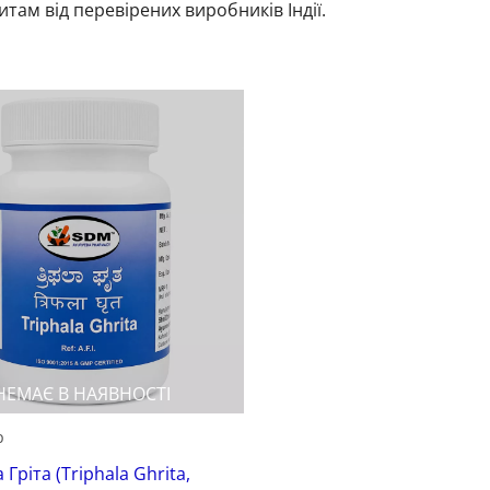
итам від перевірених виробників Індії.
НЕМАЄ В НАЯВНОСТІ
р
Гріта (Triphаla Ghrita,