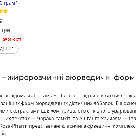
0 грам*
о в
79
5
грн
наявності
ДНІШЕ
 – жиророзчинні аюрведичні форми 
акож відома як Грітам або Гхріта — від санскритського «г
аніших форм аюрведичних дієтичних добавок. В її основ
ми екстрактами шляхом тривалого спільного уварюванн
них текстах — Чарака-самхіті та Аштанга-хридаям — і заст
 Rosa-Pharm представлені класичні аюрведичні комплекси
ів.