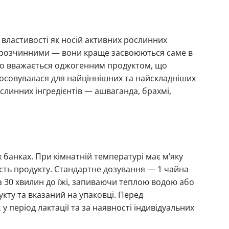
 властивості як носій активних рослинних
ророзчинними — вони краще засвоюються саме в
йно вважається оджогенним продуктом, що
тосовувалася для найціннішних та найскладніших
слинних інгредієнтів — ашваганда, брахмі,
х банках. При кімнатній температурі має м’яку
сть продукту. Стандартне дозування — 1 чайна
за 30 хвилин до їжі, запиваючи теплою водою або
кту та вказаний на упаковці. Перед
у період лактації та за наявності індивідуальних