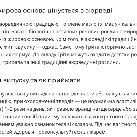
ирова основа цінується в аюрведі
 аюрведичною традицією, топлене масло гхі має унікальні
тів. Багато біологічно активних речовин рослин є жи
і з жировою основою. Крім того, в аюрведі гхі традиці
є життєву силу — оджас. Саме тому Грита історично зас
них формул. До складу Гріти можуть входити десятки ро
, трифала та інші традиційні аюрведичні рослини.
 випуску та як приймати
пускається у вигляді напівтвердої пасти або олії у скляни
нцію, при охолодженні твердіє — це нормальна властиві
 г) 1–2 рази на день, як правило вранці натщесерце або 
 Точний спосіб прийому залежить від конкретного проду
анням уважно ознайомтеся зі складом. Під час вагітності, 
стей здоров’я проконсультуйтеся з лікарем.