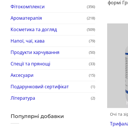
формі Гр
Фітокомплекси
(356)
Ароматерапія
(218)
Косметика та догляд
(509)
Напої, чаї, кава
(79)
Продукти харчування
(50)
Спеції та прянощі
(33)
Аксесуари
(15)
Подарунковий сертифікат
(1)
Література
(2)
Очі та зі
Популярні добавки
Трифала 