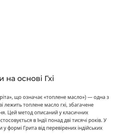
на основі Гхі
хріта», що означає «топлене масло») — одна з
і лежить топлене масло гхі, збагачене
я. Цей метод описаний у класичних
осовується в Індії понад дві тисячі років. У
 у формі Грита від перевірених індійських