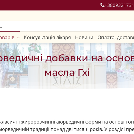
+380932173
оварів
Консультація лікаря
Новини
Оплата, достав
рведичні добавки на основ
масла Гхі
класичні жиророзчинні аюрведичні форми на основі топ
 аюрведичній традиції понад дві тисячі років. У розділі 