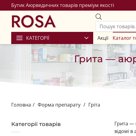
Бутик Аюрведичних товарів преміум якості
ROSA
КАТЕГОРІЇ
Акції
Каталог т
Грита — аю
Головна
/
Форма препарату
/
Гріта
Грита — 
Категорії товарів
відомі в