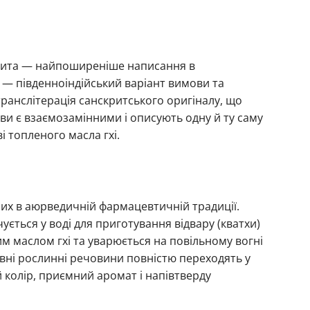
Грита — найпоширеніше написання в
м — південноіндійський варіант вимови та
ранслітерація санскритського оригіналу, що
зви є взаємозамінними і описують одну й ту саму
 топленого масла гхі.
их в аюрведичній фармацевтичній традиції.
ться у воді для приготування відвару (кватхи)
м маслом гхі та уварюється на повільному вогні
вні рослинні речовини повністю переходять у
 колір, приємний аромат і напівтверду