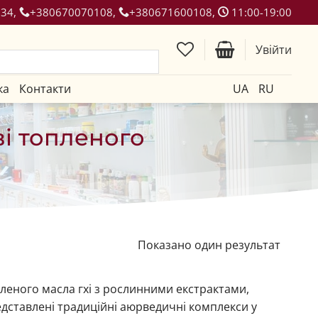
134,
+380670070108,
+380671600108,
11:00-19:00
Увійти
ка
Контакти
UA
RU
і топленого
Показано один результат
леного масла гхі з рослинними екстрактами,
представлені традиційні аюрведичні комплекси у