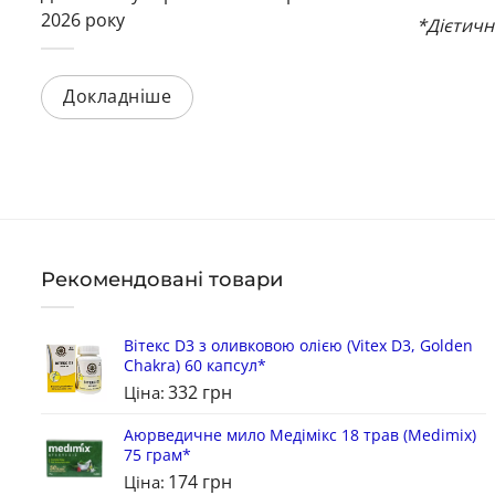
2026 року
*Дієтичн
Докладніше
Рекомендовані товари
Вітекс D3 з оливковою олією (Vitex D3, Golden
Chakra) 60 капсул*
332
грн
Ціна:
Аюрведичне мило Медімікс 18 трав (Medimix)
75 грам*
174
грн
Ціна: