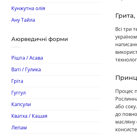
Кунжутна олія
Грита,
Ану Тайла
Всі три 
україном
Аюрведичні форми
написанн
використ
Рішта / Асава
технолог
Ваті / Гулика
Принц
Гріта
Процес п
Гуггул
Рослинна
Капсули
або соку
до повно
Кватха / Кашая
масляну 
Лепам
консисте