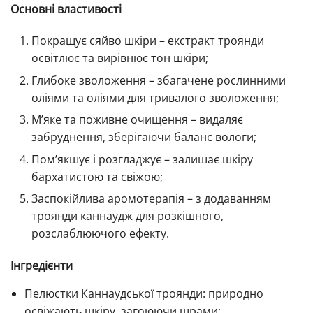
Основні властивості
Покращує сяйво шкіри – екстракт троянди
освітлює та вирівнює тон шкіри;
Глибоке зволоження – збагачене рослинними
оліями та оліями для тривалого зволоження;
М’яке та поживне очищення – видаляє
забруднення, зберігаючи баланс вологи;
Пом’якшує і розгладжує – залишає шкіру
бархатистою та свіжою;
Заспокійлива аромотерапія – з додаванням
троянди каннаудж для розкішного,
розслаблюючого ефекту.
Інгредієнти
Пелюстки Каннаудської троянди: природно
освіжають шкіру, загоюючи шрами;