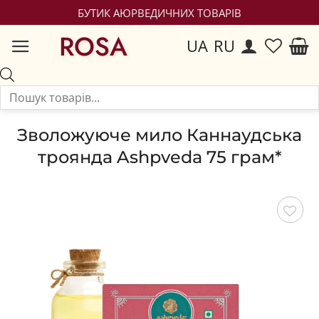
БУТИК АЮРВЕДИЧНИХ ТОВАРІВ
ROSA
UA
RU
Зволожуюче мило Каннаудська
троянда Ashpveda 75 грам*
Зберегти