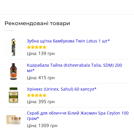
Рекомендовані товари
Зубна щітка бамбукова Twin Lotus 1 шт*
139
Ціна:
грн
Оцінено в
5
з 5
Кшірабала Тайла (Ksheerabala Taila, SDM) 200
мл*
415
Ціна:
грн
Урінекс (Urinex, Sahul) 60 капсул*
395
Ціна:
грн
Оцінено в
5
з 5
Скраб для обличчя Білий Жасмин Spa Ceylon 100
грам*
1309
Ціна:
грн