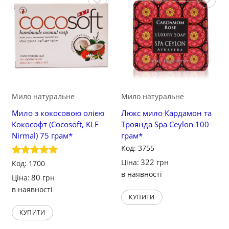
Зберегти
Зберегти
Мило натуральне
Мило натуральне
Мило з кокосовою олією
Люкс мило Кардамон та
Кокософт (Cocosoft, KLF
Троянда Spa Ceylon 100
Nirmal) 75 грам*
грам*
Код: 3755
322
Ціна:
грн
Оцінено в
Код: 1700
5
з 5
в наявності
80
Ціна:
грн
в наявності
КУПИТИ
КУПИТИ