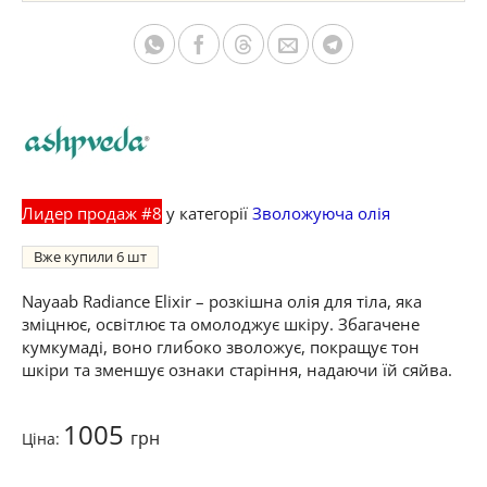
Лидер продаж #8
у категорії
Зволожуюча олія
Вже купили
6
Nayaab Radiance Elixir – розкішна олія для тіла, яка
зміцнює, освітлює та омолоджує шкіру. Збагачене
кумкумаді, воно глибоко зволожує, покращує тон
шкіри та зменшує ознаки старіння, надаючи їй сяйва.
1005
грн
Ціна: