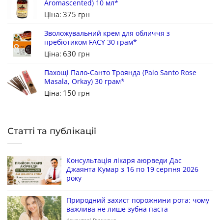
Aromascented) 10 мл*
375
Ціна:
грн
Зволожувальний крем для обличчя з
пребіотиком FACY 30 грам*
630
Ціна:
грн
Пахощі Пало-Санто Троянда (Palo Santo Rose
Masala, Orkay) 30 грам*
150
Ціна:
грн
Статті та публікації
Консультація лікаря аюрведи Дас
Джаянта Кумар з 16 по 19 серпня 2026
року
Природний захист порожнини рота: чому
важлива не лише зубна паста