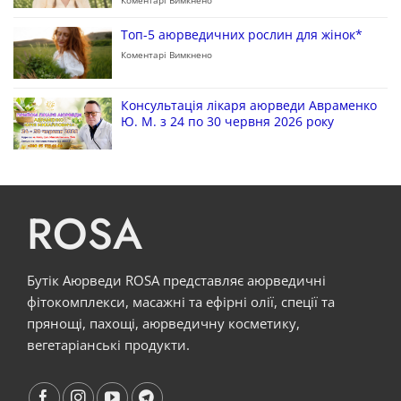
Коментарі Вимкнено
Топ-5 аюрведичних рослин для жінок*
Коментарі Вимкнено
Консультація лікаря аюрведи Авраменко
Ю. М. з 24 по 30 червня 2026 року
ROSA
Бутік Аюрведи ROSA представляє аюрведичні
фітокомплекси, масажні та ефірні олії, спеції та
прянощі, пахощі, аюрведичну косметику,
вегетаріанські продукти.