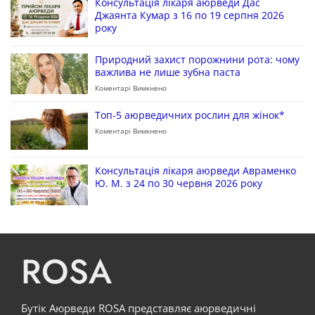
Консультація лікаря аюрведи Дас
Джаянта Кумар з 16 по 19 серпня 2026
року
Природний захист порожнини рота: чому
важлива не лише зубна паста
Коментарі Вимкнено
Топ-5 аюрведичних рослин для жінок*
Коментарі Вимкнено
Консультація лікаря аюрведи Авраменко
Ю. М. з 24 по 30 червня 2026 року
ROSA
Бутік Аюрведи ROSA представляє аюрведичні