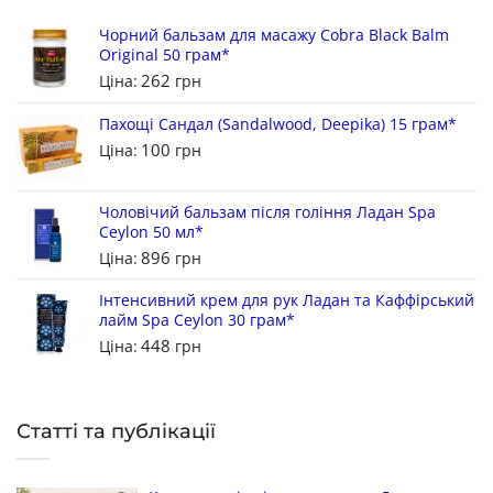
Чорний бальзам для масажу Cobra Black Balm
Original 50 грам*
262
Ціна:
грн
Пахощі Сандал (Sandalwood, Deepika) 15 грам*
100
Ціна:
грн
Чоловічий бальзам після гоління Ладан Spa
Ceylon 50 мл*
896
Ціна:
грн
Інтенсивний крем для рук Ладан та Каффірський
лайм Spa Ceylon 30 грам*
448
Ціна:
грн
Статті та публікації