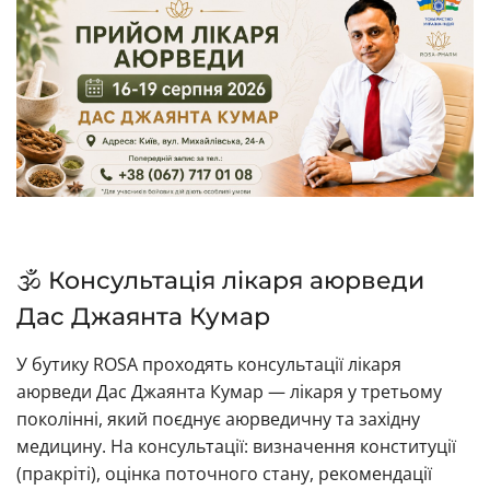
🕉️ Консультація лікаря аюрведи
Дас Джаянта Кумар
У бутику ROSA проходять консультації лікаря
аюрведи Дас Джаянта Кумар — лікаря у третьому
поколінні, який поєднує аюрведичну та західну
медицину. На консультації: визначення конституції
(пракріті), оцінка поточного стану, рекомендації