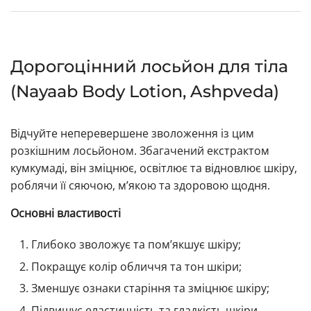
Дорогоцінний лосьйон для тіла
(Nayaab Body Lotion, Ashpveda)
Відчуйте неперевершене зволоження із цим
розкішним лосьйоном. Збагачений екстрактом
кумкумаді, він зміцнює, освітлює та відновлює шкіру,
роблячи її сяючою, м’якою та здоровою щодня.
Основні властивості
Глибоко зволожує та пом’якшує шкіру;
Покращує колір обличчя та тон шкіри;
Зменшує ознаки старіння та зміцнює шкіру;
Підвищує еластичність та гладкість шкіри.