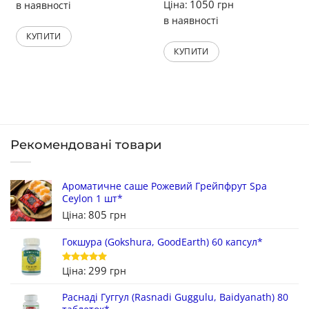
1050
Ціна:
грн
в наявності
в наявності
КУПИТИ
КУПИТИ
Рекомендовані товари
Ароматичне саше Рожевий Грейпфрут Spa
Ceylon 1 шт*
805
Ціна:
грн
Гокшура (Gokshura, GoodEarth) 60 капсул*
299
Ціна:
грн
Оцінено в
5
з 5
Раснаді Гуггул (Rasnadi Guggulu, Baidyanath) 80