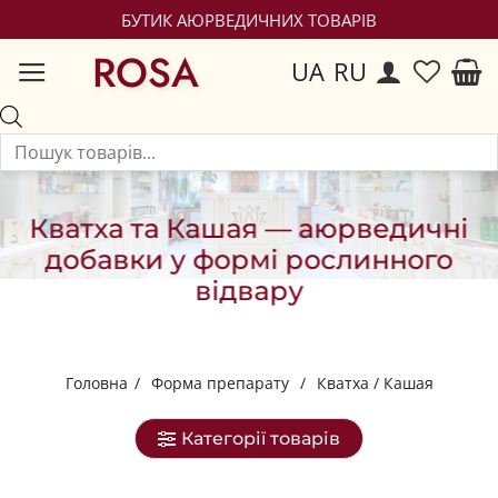
БУТИК АЮРВЕДИЧНИХ ТОВАРІВ
ROSA
UA
RU
Кватха та Кашая — аюрведичні
добавки у формі рослинного
відвару
Головна
/
Форма препарату
/
Кватха / Кашая
Категорії товарів