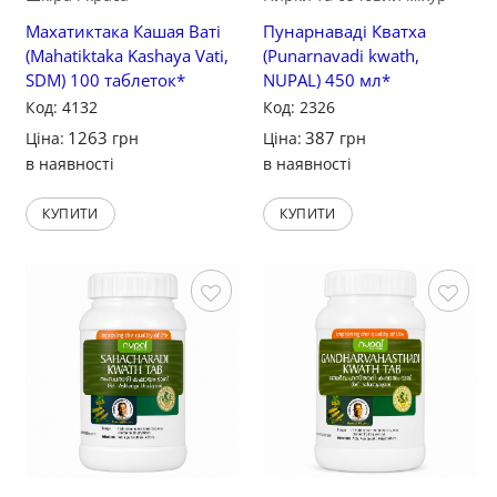
Махатиктака Кашая Ваті
Пунарнаваді Кватха
(Mahatiktaka Kashaya Vati,
(Punarnavadi kwath,
SDM) 100 таблеток*
NUPAL) 450 мл*
Код: 4132
Код: 2326
1263
387
Ціна:
грн
Ціна:
грн
в наявності
в наявності
КУПИТИ
КУПИТИ
Зберегти
Зберегти