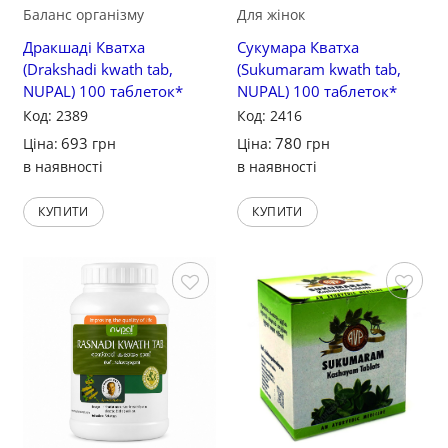
Баланс організму
Для жінок
Дракшаді Кватха
Сукумара Кватха
(Drakshadi kwath tab,
(Sukumaram kwath tab,
NUPAL) 100 таблеток*
NUPAL) 100 таблеток*
Код: 2389
Код: 2416
693
780
Ціна:
грн
Ціна:
грн
в наявності
в наявності
КУПИТИ
КУПИТИ
Зберегти
Зберегти