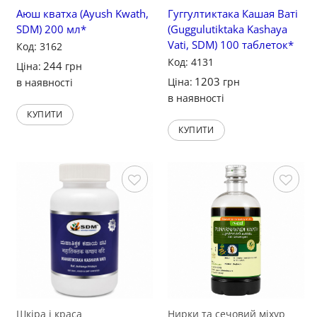
Аюш кватха (Ayush Kwath,
Гуггултиктака Кашая Ваті
SDM) 200 мл*
(Guggulutiktaka Kashaya
Vati, SDM) 100 таблеток*
Код: 3162
Код: 4131
244
Ціна:
грн
1203
Ціна:
грн
в наявності
в наявності
КУПИТИ
КУПИТИ
Зберегти
Зберегти
Шкіра і краса
Нирки та сечовий міхур