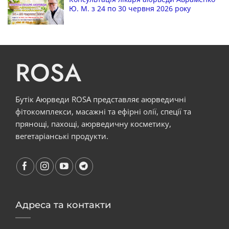
Ю. М. з 24 по 30 червня 2026 року
ROSA
Бутік Аюрведи ROSA представляє аюрведичні
фітокомплекси, масажні та ефірні олії, спеції та
прянощі, пахощі, аюрведичну косметику,
вегетаріанські продукти.
Адреса та контакти