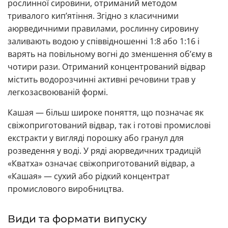
рослинної сировини, отриманий методом
тривалого кип’ятіння. Згідно з класичними
аюрведичними правилами, рослинну сировину
заливають водою у співвідношенні 1:8 або 1:16 і
варять на повільному вогні до зменшення об’єму в
чотири рази. Отриманий концентрований відвар
містить водорозчинні активні речовини трав у
легкозасвоюваній формі.
Кашая — більш широке поняття, що позначає як
свіжоприготований відвар, так і готові промислові
екстракти у вигляді порошку або гранул для
розведення у воді. У ряді аюрведичних традицій
«Кватха» означає свіжоприготований відвар, а
«Кашая» — сухий або рідкий концентрат
промислового виробництва.
Види та формати випуску