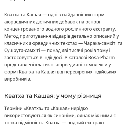
Кватха та Кашая — одні з найдавніших форм
аюрведичних дієтичних добавок на основі
концентрованого водного рослинного екстракту.
Метод приготування відварів детально описаний у
класичних аюрведичних текстах — Чарака-самхіті та
Сушрута-самхіті — понад дві тисячі років тому і
застосовується в Індії досі. У каталозі Rosa-Pharm
представлені класичні аюрведичні комплекси у
формі Кватха та Кашая від перевірених індійських
виробників.
Кватха та Кашая: у чому різниця
Терміни «Кватха» та «Кашая» нерідко
використовуються як синоніми, однак між ними є
тонка відмінність. Кватха — водний екстракт