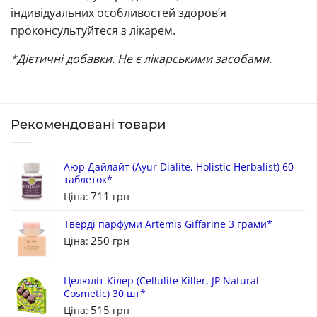
індивідуальних особливостей здоров’я
проконсультуйтеся з лікарем.
*Дієтичні добавки. Не є лікарськими засобами.
Рекомендовані товари
Аюр Дайлайт (Ayur Dialite, Holistic Herbalist) 60
таблеток*
711
Ціна:
грн
Тверді парфуми Artemis Giffarine 3 грами*
250
Ціна:
грн
Целюліт Кілер (Cellulite Killer, JP Natural
Cosmetic) 30 шт*
515
Ціна:
грн