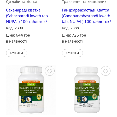
Суглоби та кістки
Травлення та кишківник
Сахачараді кватха
Гандхарвахастаді Кватха
(Sahacharadi kwath tab,
(Gandharvahasthadi kwath
NUPAL) 100 таблеток*
tab, NUPAL) 100 таблеток*
Код: 2390
Код: 2388
644
726
Ціна:
грн
Ціна:
грн
в наявності
в наявності
КУПИТИ
КУПИТИ
Зберегти
Зберегти