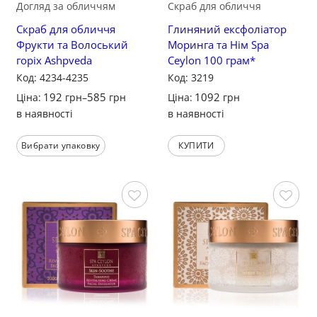
Догляд за обличчям
Скраб для обличчя
Скраб для обличчя
Глиняний ексфоліатор
Фрукти та Волоський
Моринга та Нім Spa
горіх Ashpveda
Ceylon 100 грам*
Код: 4234-4235
Код: 3219
192
585
1092
Ціна:
грн
–
грн
Ціна:
грн
в наявності
в наявності
Вибрати упаковку
КУПИТИ
Зберегти
Зберегти