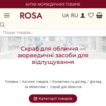
БУТИК АЮРВЕДИЧНИХ ТОВАРІВ
ROSA
UA
RU
Скраб для обличчя —
аюрведичні засоби для
відлущування
Головна
/
Каталог товарів
/
Косметика та догляд
/
Догляд
за обличчям
/
Скраб для обличчя
Категорії товарів