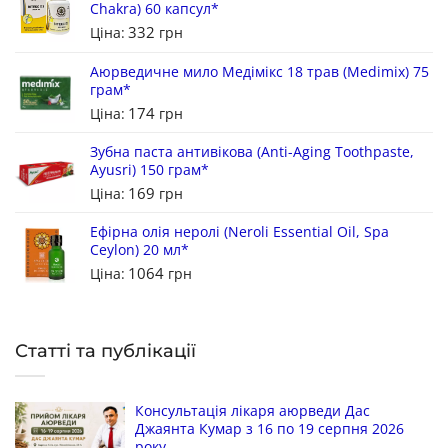
Chakra) 60 капсул*
332
Ціна:
грн
Аюрведичне мило Медімікс 18 трав (Medimix) 75
грам*
174
Ціна:
грн
Зубна паста антивікова (Anti-Aging Toothpaste,
Ayusri) 150 грам*
169
Ціна:
грн
Ефірна олія неролі (Neroli Essential Oil, Spa
Ceylon) 20 мл*
1064
Ціна:
грн
Статті та публікації
Консультація лікаря аюрведи Дас
Джаянта Кумар з 16 по 19 серпня 2026
року