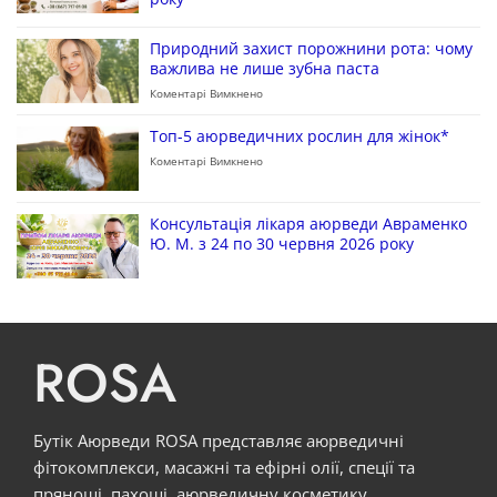
Природний захист порожнини рота: чому
важлива не лише зубна паста
Коментарі Вимкнено
Топ-5 аюрведичних рослин для жінок*
Коментарі Вимкнено
Консультація лікаря аюрведи Авраменко
Ю. М. з 24 по 30 червня 2026 року
ROSA
Бутік Аюрведи ROSA представляє аюрведичні
фітокомплекси, масажні та ефірні олії, спеції та
прянощі, пахощі, аюрведичну косметику,