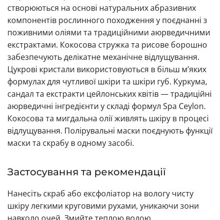
створюються на основі натуральних абразивних
компонентів рослинного походження у поєднанні з
поживними оліями та традиційними аюрведичними
екстрактами. Кокосова стружка та рисове борошно
забезпечують делікатне механічне відлущування.
Цукрові кристали використовуються в більш м’яких
формулах для чутливої шкіри та шкіри губ. Куркума,
сандал та екстракти цейлонських квітів — традиційні
аюрведичні інгредієнти у складі формул Spa Ceylon.
Кокосова та мигдальна олії живлять шкіру в процесі
відлущування. Полірувальні маски поєднують функції
маски та скрабу в одному засобі.
Застосування та рекомендації
Нанесіть скраб або ексфоліатор на вологу чисту
шкіру легкими круговими рухами, уникаючи зони
навколо очей. Змийте теплою водою.