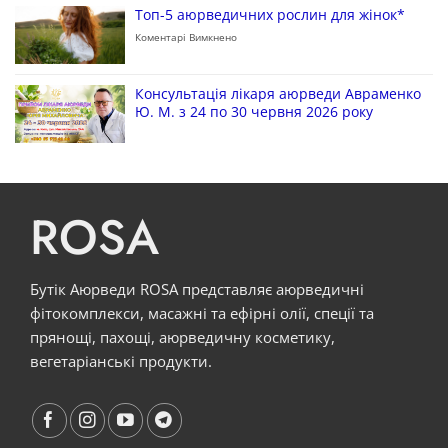
Топ-5 аюрведичних рослин для жінок*
Коментарі Вимкнено
Консультація лікаря аюрведи Авраменко
Ю. М. з 24 по 30 червня 2026 року
ROSA
Бутік Аюрведи ROSA представляє аюрведичні
фітокомплекси, масажні та ефірні олії, спеції та
прянощі, пахощі, аюрведичну косметику,
вегетаріанські продукти.