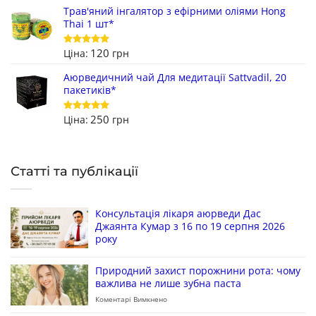
Трав'яний інгалятор з ефірними оліями Hong
Thai 1 шт*
120
Ціна:
грн
Оцінено в
5
з 5
Аюрведичний чай Для медитації Sattvadil, 20
пакетиків*
250
Ціна:
грн
Оцінено в
5
з 5
Статті та публікації
Консультація лікаря аюрведи Дас
Джаянта Кумар з 16 по 19 серпня 2026
року
Природний захист порожнини рота: чому
важлива не лише зубна паста
Коментарі Вимкнено