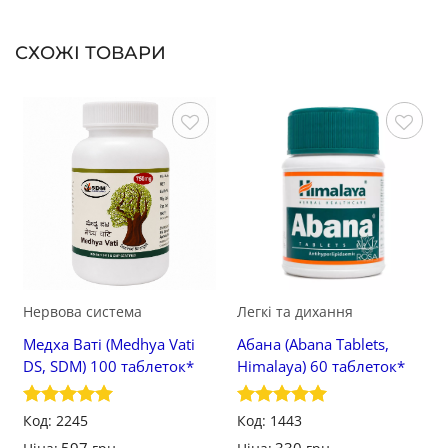
СХОЖІ ТОВАРИ
Зберегти
Зберегти
Нервова система
Легкі та дихання
Медха Ваті (Medhya Vati
Абана (Abana Tablets,
DS, SDM) 100 таблеток*
Himalaya) 60 таблеток*
Оцінено в
Код: 2245
Оцінено в
Код: 1443
5
з 5
5
з 5
597
330