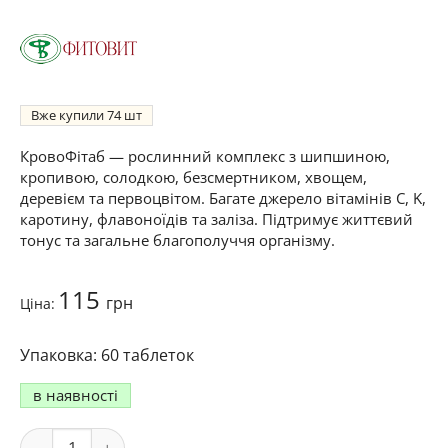
Вже купили
74
КровоФітаб — рослинний комплекс з шипшиною,
кропивою, солодкою, безсмертником, хвощем,
деревієм та первоцвітом. Багате джерело вітамінів C, K,
каротину, флавоноїдів та заліза. Підтримує життєвий
тонус та загальне благополуччя організму.
115
грн
Ціна:
60 таблеток
в наявності