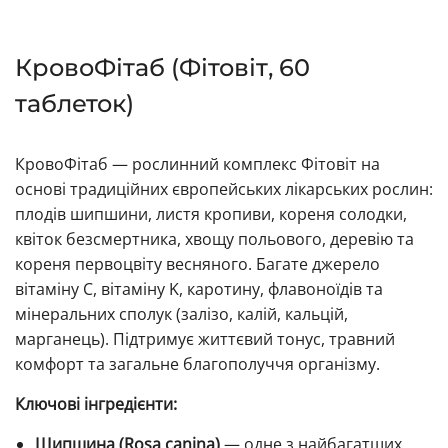
КровоФітаб (Фітовіт, 60
таблеток)
КровоФітаб — рослинний комплекс Фітовіт на
основі традиційних європейських лікарських рослин:
плодів шипшини, листя кропиви, кореня солодки,
квіток безсмертника, хвощу польового, деревію та
кореня первоцвіту весняного. Багате джерело
вітаміну C, вітаміну K, каротину, флавоноїдів та
мінеральних сполук (залізо, калій, кальцій,
марганець). Підтримує життєвий тонус, травний
комфорт та загальне благополуччя організму.
Ключові інгредієнти:
Шипшина (Rosa canina)
— одне з найбагатших