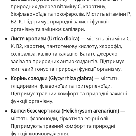
природних джерел вітаміну C, каротину,
біофлавоноїдів та токоферолів. Містить вітаміни P,
B2, K. Підтримує природні захисні функції
організму та зміцнює капіляри.
Листя кропиви (Urtica dioica)
— містять вітаміни C,
K, B2, каротин, пантотенову кислоту, хлорофіл,
солі заліза, калію та кальцію. Багате джерело
заліза та природних антиоксидантів. Підтримує
життєвий тонус та природні функції організму.
Корінь солодки (Glycyrrhiza glabra)
— містить
гліциризин, флавоноїди та тритерпеноїди.
Підтримує травний комфорт та природні захисні
функції організму.
Квітки безсмертника (Helichrysum arenarium)
—
містять флавоноїди, гіркоти та ефірні олії.
Підтримують травний комфорт та природні
функції жовчовиділення.