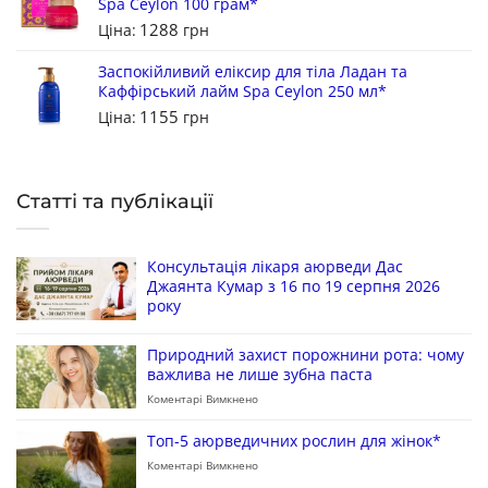
Spa Ceylon 100 грам*
1288
Ціна:
грн
Заспокійливий еліксир для тіла Ладан та
Каффірський лайм Spa Ceylon 250 мл*
1155
Ціна:
грн
Статті та публікації
Консультація лікаря аюрведи Дас
Джаянта Кумар з 16 по 19 серпня 2026
року
Природний захист порожнини рота: чому
важлива не лише зубна паста
Коментарі Вимкнено
Топ-5 аюрведичних рослин для жінок*
Коментарі Вимкнено