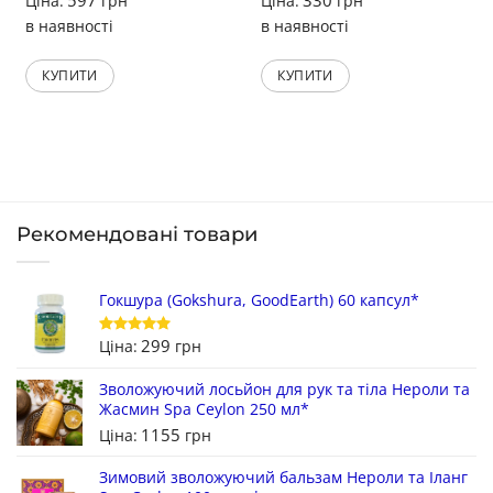
Ціна:
грн
Ціна:
грн
в наявності
в наявності
КУПИТИ
КУПИТИ
Рекомендовані товари
Гокшура (Gokshura, GoodEarth) 60 капсул*
299
Ціна:
грн
Оцінено в
5
з 5
Зволожуючий лосьйон для рук та тіла Нероли та
Жасмин Spa Ceylon 250 мл*
1155
Ціна:
грн
Зимовий зволожуючий бальзам Нероли та Іланг