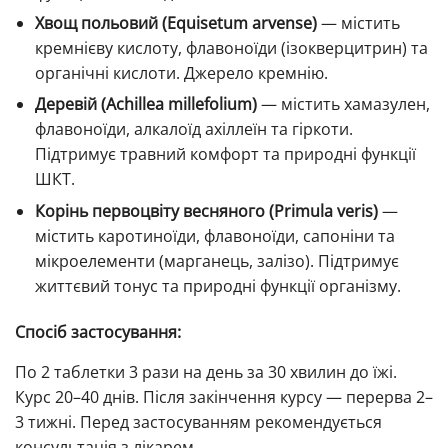
Хвощ польовий (Equisetum arvense)
— містить
кремнієву кислоту, флавоноїди (ізокверцитрин) та
органічні кислоти. Джерело кремнію.
Деревій (Achillea millefolium)
— містить хамазулен,
флавоноїди, алкалоїд ахіллеїн та гіркоти.
Підтримує травний комфорт та природні функції
ШКТ.
Корінь первоцвіту весняного (Primula veris)
—
містить каротиноїди, флавоноїди, сапоніни та
мікроелементи (марганець, залізо). Підтримує
життєвий тонус та природні функції організму.
Спосіб застосування:
По 2 таблетки 3 рази на день за 30 хвилин до їжі.
Курс 20–40 днів. Після закінчення курсу — перерва 2–
3 тижні. Перед застосуванням рекомендується
консультація з лікарем.