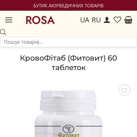
БУТИК АЮРВЕДИЧНИХ ТОВАРІВ
ROSA
UA
RU
КровоФітаб (Фитовит) 60
таблеток
Зберегти