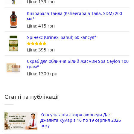
139
Ціна:
грн
Оцінено в
5
з 5
Кшірабала Тайла (Ksheerabala Taila, SDM) 200
мл*
415
Ціна:
грн
Урінекс (Urinex, Sahul) 60 капсул*
395
Ціна:
грн
Оцінено в
5
з 5
Скраб для обличчя Білий Жасмин Spa Ceylon 100
грам*
1309
Ціна:
грн
Статті та публікації
Консультація лікаря аюрведи Дас
Джаянта Кумар з 16 по 19 серпня 2026
року