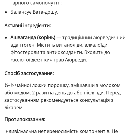
гарного самопочуття;
Балансує Вата-дошу.
Активні інгредієнти:
Ашваганда (корінь)
— традиційний аюрведичний
адаптоген. Містить витаноліди, алкалоїди,
фітостероли та антиоксиданти. Входить до
«золотої десятки» трав Аюрведи.
Спосіб застосування:
¼–½ чайної ложки порошку, змішавши з молоком
або медом, 2 рази на день до або після їди. Перед
застосуванням рекомендується консультація з
лікарем.
Протипоказання:
Індивідуальна непереносимість компонентів. Не