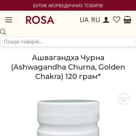
БУТИК АЮРВЕДИЧНИХ ТОВАРІВ
ROSA
UA
RU
Ашвагандха Чурна
(Ashwagandha Churna, Golden
Chakra) 120 грам*
Зберегти