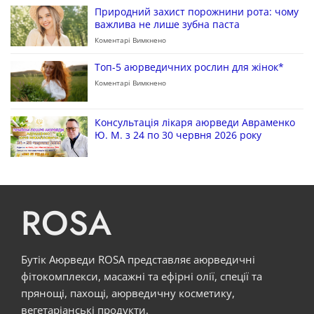
Природний захист порожнини рота: чому
важлива не лише зубна паста
Коментарі Вимкнено
Топ-5 аюрведичних рослин для жінок*
Коментарі Вимкнено
Консультація лікаря аюрведи Авраменко
Ю. М. з 24 по 30 червня 2026 року
ROSA
Бутік Аюрведи ROSA представляє аюрведичні
фітокомплекси, масажні та ефірні олії, спеції та
прянощі, пахощі, аюрведичну косметику,
вегетаріанські продукти.