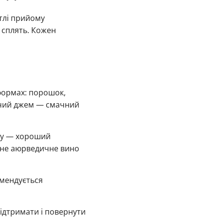
 тлі прийому
 сплять. Кожен
формах: порошок,
ижчий джем — смачний
сну — хороший
чне аюрведичне вино
омендується
підтримати і повернути