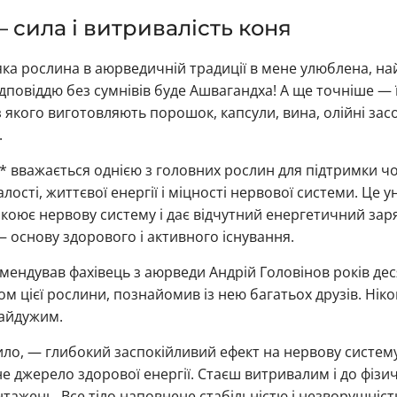
 сила і витривалість коня
яка рослина в аюрведичній традиції в мене улюблена, н
повіддю без сумнівів буде Ашвагандха! А ще точніше — ї
 якого виготовляють порошок, капсули, вина, олійні за
.
* вважається однією з головних рослин для підтримки чо
лості, життєвої енергії і міцності нервової системи. Це 
коює нервову систему і дає відчутний енергетичний зар
— основу здорового і активного існування.
мендував фахівець з аюрведи Андрій Головінов років десят
м цієї рослини, познайомив із нею багатьох друзів. Ніко
байдужим.
ло, — глибокий заспокійливий ефект на нервову систему
е джерело здорової енергії. Стаєш витривалим і до фізич
тажень. Все тіло наповнене стабільністю і незворушніст