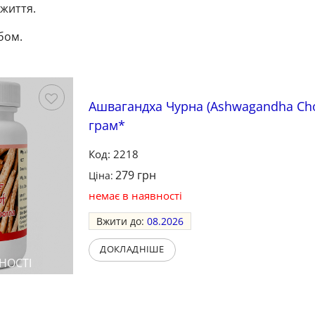
 життя.
бом.
Ашвагандха Чурна (Ashwagandha Cho
грам*
Зберегти
Код: 2218
279
грн
Ціна:
немає в наявності
Вжити до:
08.2026
ДОКЛАДНІШЕ
НОСТІ