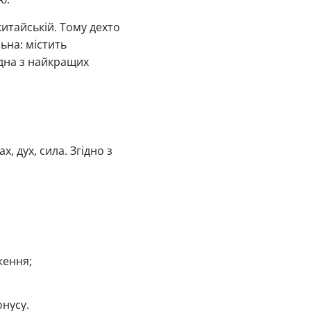
китайській. Тому дехто
ьна: містить
одна з найкращих
, дух, сила. Згідно з
ження;
онусу.