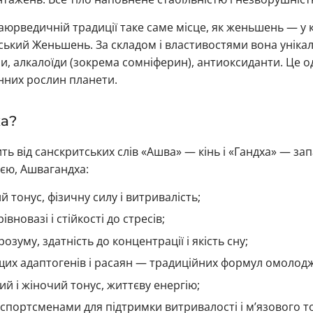
аюрведичній традиції таке саме місце, як женьшень — у 
ійський Женьшень. За складом і властивостями вона унікал
ли, алкалоїди (зокрема сомніферин), антиоксиданти. Це 
енних рослин планети.
а?
 від санскритських слів «Ашва» — кінь і «Гандха» — запах
єю, Ашвагандха:
 тонус, фізичну силу і витривалість;
вновазі і стійкості до стресів;
розуму, здатність до концентрації і якість сну;
щих адаптогенів і расаян — традиційних формул омолод
ий і жіночий тонус, життєву енергію;
спортсменами для підтримки витривалості і м’язового т