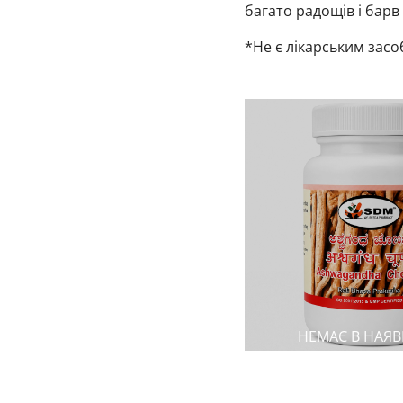
багато радощів і барв
*Не є лікарським засо
НЕМАЄ В НАЯВ