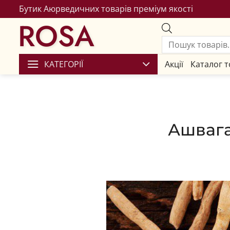
Бутик Аюрведичних товарів преміум якості
ROSA
КАТЕГОРІЇ
Акції
Каталог т
Ашвага