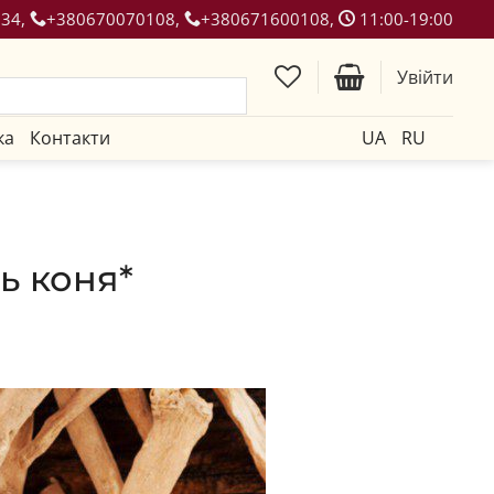
134,
+380670070108,
+380671600108,
11:00-19:00
Увійти
ка
Контакти
UA
RU
ь коня*