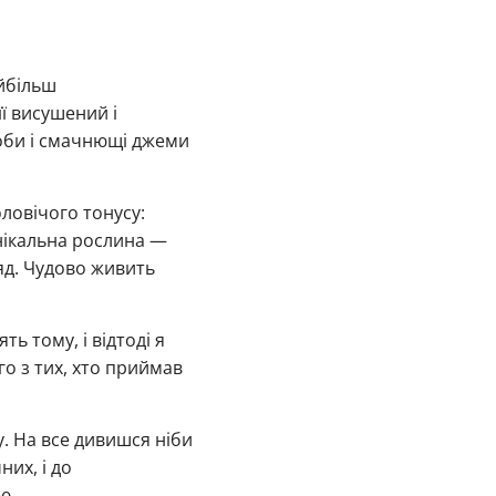
айбільш
ї висушений і
соби і смачнющі джеми
ловічого тонусу:
унікальна рослина —
яд. Чудово живить
ь тому, і відтоді я
го з тих, хто приймав
. На все дивишся ніби
них, і до
ю.