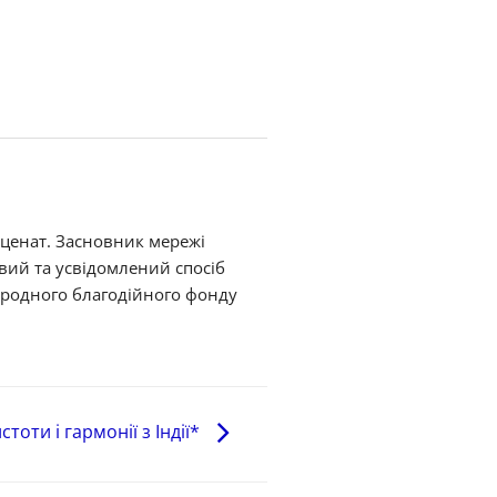
еценат. Засновник мережі
овий та усвідомлений спосіб
ародного благодійного фонду
оти і гармонії з Індії*