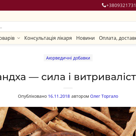
+380932173
оварів
Консультація лікаря
Новини
Оплата, достав
Аюрведичні добавки
ндха — сила і витриваліст
Опубліковано
16.11.2018
автором
Олег Торгало