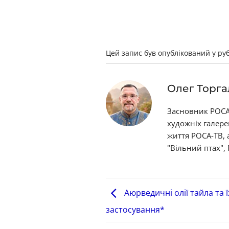
Цей запис був опублікований у ру
Олег Торга
Засновник РОСА-
художніх галере
життя РОСА-ТВ,
"Вільний птах",
Аюрведичні олії тайла та 
застосування*