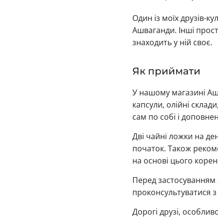
Один із моїх друзів-к
Ашваганди. Інші прос
знаходить у ній своє.
Як приймати
У нашому магазині Аш
капсули, олійні склад
сам по собі і доповн
Дві чайні ложки на де
початок. Також реко
на основі цього корен
Перед застосуванням з
проконсультуватися з 
Дорогі друзі, особлив