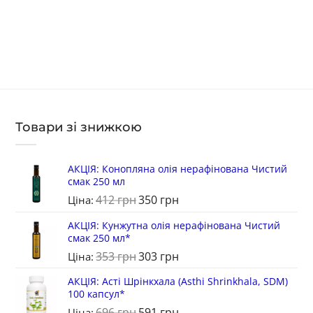
Товари зі знижкою
АКЦІЯ: Конопляна олія нерафінована Чистий
смак 250 мл
412
грн
350
грн
Ціна:
АКЦІЯ: Кунжутна олія нерафінована Чистий
смак 250 мл*
353
грн
303
грн
Ціна:
АКЦІЯ: Асті Шрінкхала (Asthi Shrinkhala, SDM)
100 капсул*
696
грн
591
грн
Ціна: