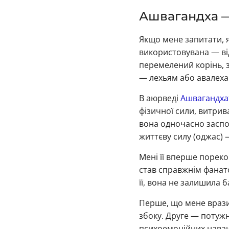
Ашвагандха —
Якщо мене запитати, 
використовувана — від
перемелений корінь, з
— лехьям або авалеха
В аюрведі
Ашвагандха
фізичної сили, витрива
вона одночасно заспо
життєву силу (оджас) 
Мені її вперше пореко
став справжнім фанато
її, вона не залишила 
Перше, що мене врази
збоку. Друге — потужн
психоемоційних наван