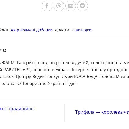
бриці
Аюрведичні добавки
. Додати в
закладки
.
ло
ФАРМ. Галерист, продюсер, телеведучий, колекціонер та м
й РАРИТЕТ-АРТ, першого в Україні Інтернет-каналу про здор
 а також Центру Ведичної культури РОСА-ВЕДА. Голова Міжн
 Голова ГО Товариство Україна-Індія.
їхнє традиційне
Трифала — королева чист