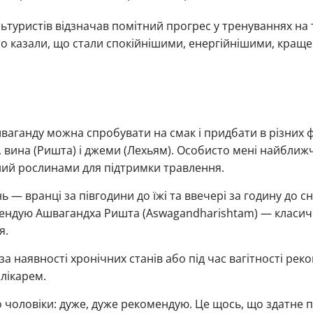
ультуристів відзначав помітний прогрес у тренуваннях на
то казали, що стали спокійнішими, енергійнішими, краще
ваганду можна спробувати на смак і придбати в різних 
и, вина (Ришта) і джеми (Лехьям). Особисто мені найбл
ений рослинами для підтримки травлення.
нь — вранці за півгодини до їжі та ввечері за годину до 
мендую Ашвагандха Ришта (Aswagandharishtam) — класи
я.
а наявності хронічних станів або під час вагітності рек
лікарем.
о чоловіки: дуже, дуже рекомендую. Це щось, що здатне 