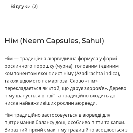
Відгуки (2)
Нім (Neem Capsules, Sahul)
Нім — традиційна аюрведична формула у формі
рослинного порошку (чурна), головним і єдиним
компонентом якої є лист німу (Azadirachta indica),
також відомого як маргоза. Слово «нім»
перекладається як «той, що дарує здоров’я». Дерево
німу шанується в Індії та традиційно входить до
числа найважливіших рослин аюрведи.
Нім традиційно застосовується в аюрведі для
підтримання балансу дош, особливо пітти та капхи.
Виразний гіркий смак німу традиційно асоціюється з