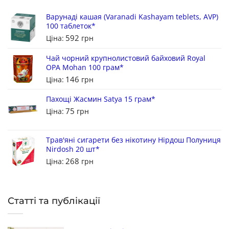
Варунаді кашая (Varanadi Kashayam teblets, AVP)
100 таблеток*
592
Ціна:
грн
Чай чорний крупнолистовий байховий Royal
OPA Mohan 100 грам*
146
Ціна:
грн
Пахощі Жасмин Satya 15 грам*
75
Ціна:
грн
Трав'яні сигарети без нікотину Нірдош Полуниця
Nirdosh 20 шт*
268
Ціна:
грн
Статті та публікації