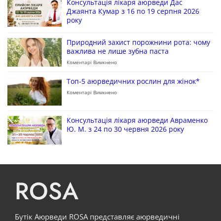
Консультація лікаря аюрведи Дас
Джаянта Кумар з 16 по 19 серпня 2026
року
Природний захист порожнини рота: чому
важлива не лише зубна паста
Коментарі Вимкнено
Топ-5 аюрведичних рослин для жінок*
Коментарі Вимкнено
Консультація лікаря аюрведи Авраменко
Ю. М. з 24 по 30 червня 2026 року
ROSA
Бутік Аюрведи ROSA представляє аюрведичні