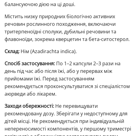
балансуючою дією на ці доші.
Містить низку природних біологічно активних
речовин рослинного походження, включаючи
тритерпеноїдні сполуки, дубильні речовини та
флавоноїди, зокрема кверцетин та бета-ситостерол.
Склад:
Нім (Azadirachta indica).
Спосіб застосування:
По 1–2 капсули 2–3 рази на
день під час або після їжі, або у перервах між
прийомами їжі. Перед застосуванням
рекомендується проконсультуватися зі спеціалістом
аюрведи або лікарем.
Заходи обережності:
Не перевищувати
рекомендовану дозу. Зберігати у недоступному для
дітей місці. Не рекомендується при індивідуальній
непереносимості компонентів, у першому триместрі