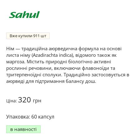
Вже купили
911
Нім — традиційна аюрведична формула на основі
листа німу (Azadirachta indica), відомого також як
маргоза. Містить природні біологічно активні
рослинні речовини, включаючи флавоноїди та
тритерпеноїдні сполуки. Традиційно застосовується в
аюрведі для підтримання балансу дош.
320
грн
Ціна:
60 капсул
в наявності