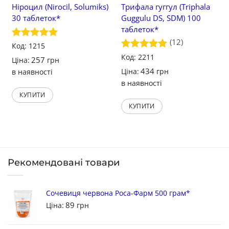
Ніроцил (Nirocil, Solumiks)
Трифала гуггул (Triphala
30 таблеток*
Guggulu DS, SDM) 100
таблеток*
(12)
Оцінено в
Код: 1215
5
з 5
Оцінено в
Код: 2211
257
Ціна:
грн
5
з 5
434
Ціна:
грн
в наявності
в наявності
КУПИТИ
КУПИТИ
Рекомендовані товари
Сочевиця червона Роса-Фарм 500 грам*
89
Ціна:
грн