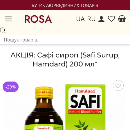
БУТИК АЮРВЕДИЧНИХ ТОВАРІВ
ROSA
UA
RU
АКЦІЯ: Cафі сироп (Safi Surup,
Hamdard) 200 мл*
-29%
Зберегти