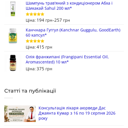
Шампунь трав'яний з кондиціонером Абха і
Шикакай Sahul 200 мл*
194
257
Ціна:
грн
–
грн
Оцінено в
5
з 5
Канчнара Гуггул (Kanchnar Guggulu, GoodEarth)
60 капсул*
415
Ціна:
грн
Оцінено в
5
з 5
Олія франжипані (Frangipani Essential Oil,
Aromascented) 10 мл*
375
Ціна:
грн
Статті та публікації
Консультація лікаря аюрведи Дас
Джаянта Кумар з 16 по 19 серпня 2026
року