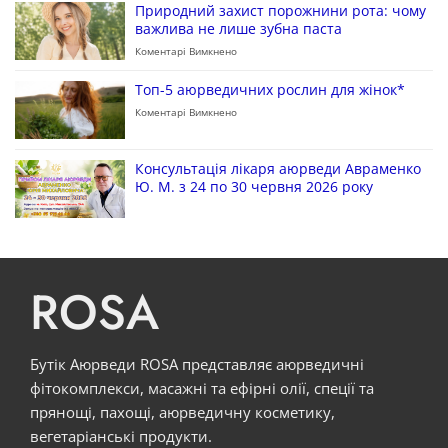
Природний захист порожнини рота: чому
важлива не лише зубна паста
Коментарі Вимкнено
Топ-5 аюрведичних рослин для жінок*
Коментарі Вимкнено
Консультація лікаря аюрведи Авраменко
Ю. М. з 24 по 30 червня 2026 року
ROSA
Бутік Аюрведи ROSA представляє аюрведичні
фітокомплекси, масажні та ефірні олії, спеції та
прянощі, пахощі, аюрведичну косметику,
вегетаріанські продукти.