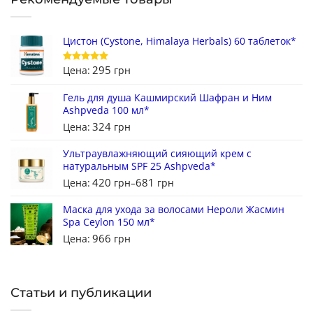
Цистон (Cystone, Himalaya Herbals) 60 таблеток*
295
Цена:
грн
Оценка
5
из 5
Гель для душа Кашмирский Шафран и Ним
Ashpveda 100 мл*
324
Цена:
грн
Ультраувлажняющий сияющий крем с
натуральным SPF 25 Ashpveda*
420
681
Цена:
грн
–
грн
Маска для ухода за волосами Нероли Жасмин
Spa Ceylon 150 мл*
966
Цена:
грн
Статьи и публикации