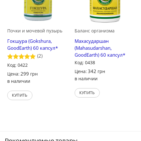
Почки и мочевой пузырь
Баланс организма
Гокшура (Gokshura,
Махасударшан
GoodEarth) 60 капсул*
(Mahasudarshan,
GoodEarth) 60 капсул*
(2)
Код: 0438
Оценка
Код: 0422
5
из 5
342
Цена:
грн
299
Цена:
грн
в наличии
в наличии
КУПИТЬ
КУПИТЬ
Рекомендуемые товары