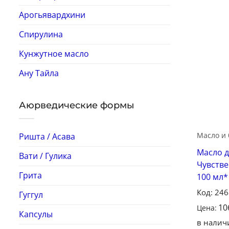
Арогьявардхини
Спирулина
Кунжутное масло
Ану Тайла
Аюрведические формы
Масло и 
Ришта / Асава
Масло д
Вати / Гулика
Чувстве
Грита
100 мл*
Код: 24
Гуггул
10
Цена:
Капсулы
в налич