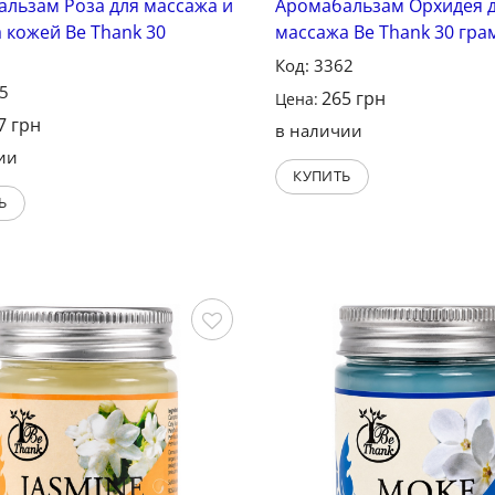
льзам Роза для массажа и
Аромабальзам Орхидея 
а кожей Be Thank 30
массажа Be Thank 30 гра
Код: 3362
35
265
грн
Цена:
7
грн
в наличии
ии
КУПИТЬ
Ь
Сохранить