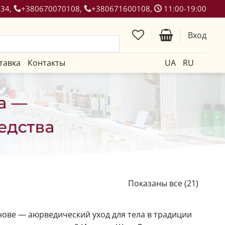
134,
+380670070108,
+380671600108,
11:00-19:00
Вход
тавка
Контакты
UA
RU
а —
едства
Показаны все (21)
нове — аюрведический уход для тела в традиции