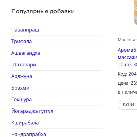
Популярные добавки
Чаванпраш
Масло и 
Трифала
Аромаб
Ашвагандха
массажа
Шатавари
Thank 3
Код: 20
Арджуна
26
Цена:
Брахми
в налич
Гокшура
КУПИТ
Йогараджа гуггул
Кширабала
Чандрапрабха