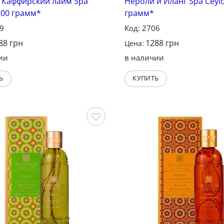
 Каффирский лайм Spa
Нероли и Иланг Spa Ceyl
100 грамм*
грамм*
09
Код: 2706
88
грн
1288
грн
Цена:
ии
в наличии
Ь
КУПИТЬ
Сохранить