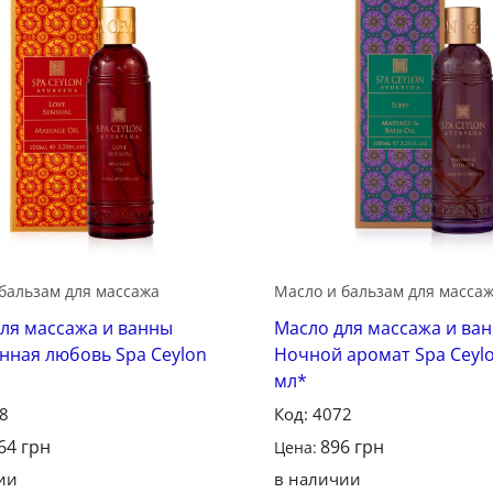
Сохранить
бальзам для массажа
Масло и бальзам для масса
ля массажа и ванны
Масло для массажа и ва
нная любовь Spa Ceylon
Ночной аромат Spa Ceylo
мл*
68
Код: 4072
64
грн
896
грн
Цена:
ии
в наличии