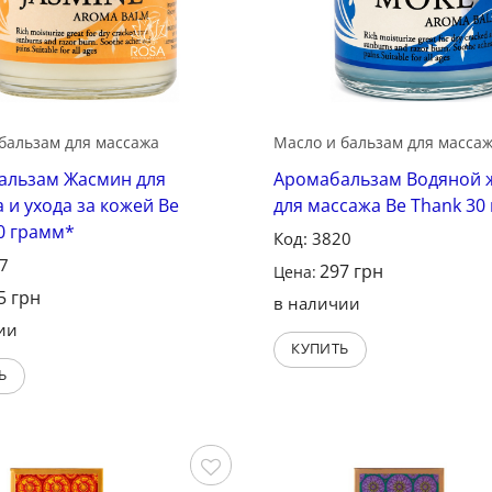
бальзам для массажа
Масло и бальзам для масса
альзам Жасмин для
Аромабальзам Водяной 
 и ухода за кожей Be
для массажа Be Thank 30
0 грамм*
Код: 3820
47
297
грн
Цена:
5
грн
в наличии
ии
КУПИТЬ
Ь