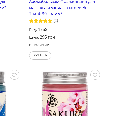
для
Аромабальзам Франжипани для
мм*
массажа и ухода за кожей Be
Thank 30 грамм*
(2)
Оценка
5
Код: 1768
из 5
295
грн
Цена:
в наличии
КУПИТЬ
Сохранить
Сохранить