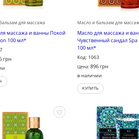
бальзам для массажа
Масло и бальзам для масса
ля массажа и ванны Покой
Масло для массажа и ва
lon 100 мл*
Чувственный сандал Spa 
100 мл*
27
Код: 1063
6
грн
896
грн
Цена:
ии
в наличии
Ь
КУПИТЬ
Сохранить