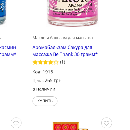
жа
Масло и бальзам для массажа
жасмин
Аромабальзам Сакура для
 грамм*
массажа Be Thank 30 грамм*
(1)
Оценка
Код: 1916
4
из 5
265
грн
Цена:
в наличии
КУПИТЬ