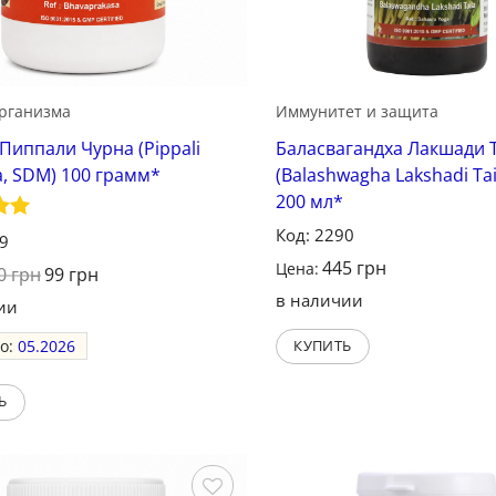
организма
Иммунитет и защита
Пиппали Чурна (Pippali
Баласвагандха Лакшади 
, SDM) 100 грамм*
(Balashwagha Lakshadi Tai
200 мл*
Код: 2290
а
5
59
445
грн
Цена:
0
грн
99
грн
в наличии
ии
до:
05.2026
КУПИТЬ
Ь