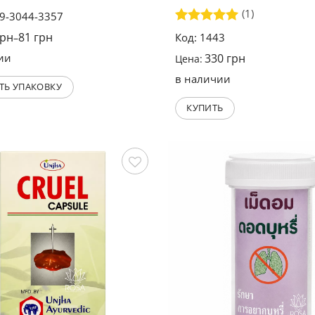
(1)
39-3044-3357
Оценка
5
грн
81
грн
Код: 1443
–
из 5
ии
330
грн
Цена:
в наличии
ТЬ УПАКОВКУ
КУПИТЬ
Сохранить