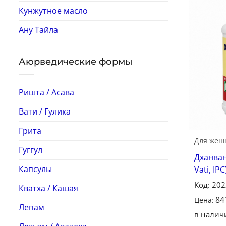
Кунжутное масло
Ану Тайла
Аюрведические формы
Ришта / Асава
Вати / Гулика
Грита
Для жен
Гуггул
Дханван
Капсулы
Vati, IP
Код: 20
Кватха / Кашая
84
Цена:
Лепам
в налич