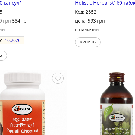
0 капсул*
Holistic Herbalist) 60 таб
55
Код: 2652
9
грн
534
грн
593
грн
Цена:
ии
в наличии
до:
10.2026
КУПИТЬ
Ь
Сохранить