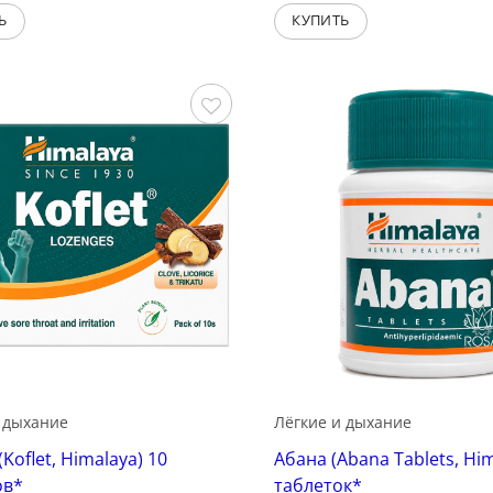
Ь
КУПИТЬ
Сохранить
 дыхание
Лёгкие и дыхание
Koflet, Himalaya) 10
Абана (Abana Tablets, Him
ов*
таблеток*