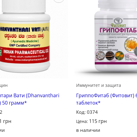
Сохранить
щин
Иммунитет и защита
тари Вати (Dhanvanthari
ГриппоФитаб (Фитовит) 
C) 50 грамм*
таблеток*
22
Код: 0374
1
грн
115
грн
Цена:
ии
в наличии