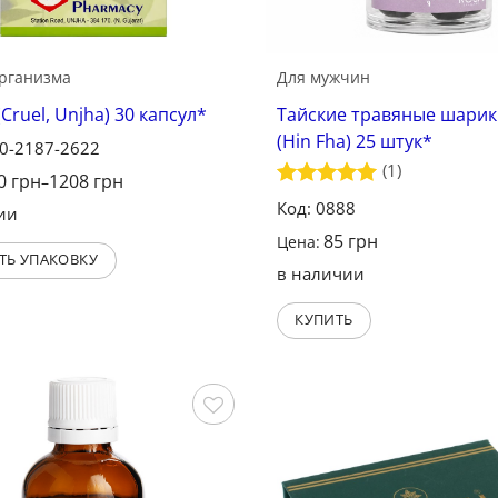
организма
Для мужчин
Cruel, Unjha) 30 капсул*
Тайские травяные шарик
(Hin Fha) 25 штук*
10-2187-2622
(1)
0
грн
1208
грн
–
Оценка
5
Код: 0888
ии
из 5
85
грн
Цена:
ТЬ УПАКОВКУ
в наличии
КУПИТЬ
Сохранить