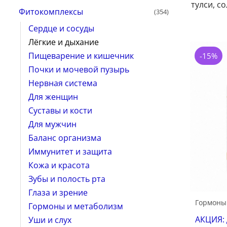
тулси, с
Фитокомплексы
(354)
Сердце и сосуды
Лёгкие и дыхание
Пищеварение и кишечник
-15%
Почки и мочевой пузырь
Нервная система
Для женщин
Суставы и кости
Для мужчин
Баланс организма
Иммунитет и защита
Кожа и красота
Зубы и полость рта
Глаза и зрение
Гормоны
Гормоны и метаболизм
АКЦИЯ:
Уши и слух