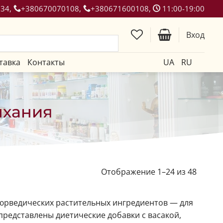
134,
+380670070108,
+380671600108,
11:00-19:00
Вход
тавка
Контакты
UA
RU
ыхания
Отображение 1–24 из 48
аюрведических растительных ингредиентов — для
представлены диетические добавки с васакой,