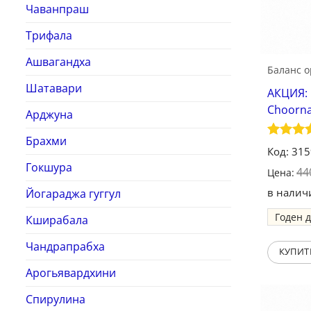
Чаванпраш
Трифала
Ашвагандха
Баланс 
Шатавари
АКЦИЯ: 
Choorna
Арджуна
Брахми
Оценк
Код: 31
из 5
Гокшура
44
Цена:
в налич
Йогараджа гуггул
Годен 
Кширабала
Чандрапрабха
КУПИТ
Арогьявардхини
Спирулина