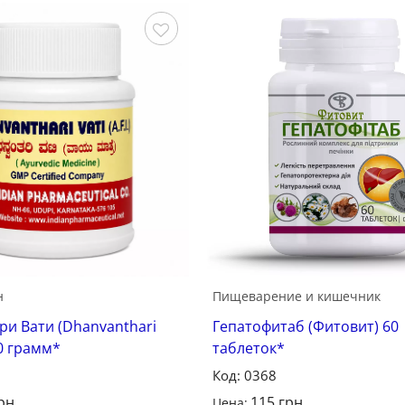
Сохранить
С
н
Пищеварение и кишечник
ри Вати (Dhanvanthari
Гепатофитаб (Фитовит) 60
50 грамм*
таблеток*
Код: 0368
рн
115
грн
Цена: