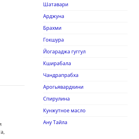
Шатавари
Арджуна
Брахми
Гокшура
Йогараджа гуггул
Кширабала
Чандрапрабха
Арогьявардхини
Спирулина
Кунжутное масло
Ану Тайла
и
а,