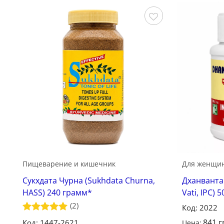
Сохранить
Пищеварение и кишечник
Для женщи
Сукхдата Чурна (Sukhdata Churna,
Дханванта
HASS) 240 грамм*
Vati, IPC) 
(2)
Код: 2022
Оценка
5
841
г
Код: 1447-2621
Цена: