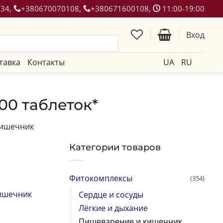
134,
+380670070108,
+380671600108,
11:00-19:00
Вход
тавка
Контакты
UA
RU
00 таблеток*
кишечник
Категории товаров
Фитокомплексы
(354)
ишечник
Сердце и сосуды
Лёгкие и дыхание
Пищеварение и кишечник