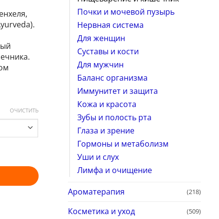
Почки и мочевой пузырь
енхеля,
yurveda).
Нервная система
Для женщин
ный
Суставы и кости
ечника.
Для мужчин
ом
Баланс организма
Иммунитет и защита
Кожа и красота
ОЧИСТИТЬ
Зубы и полость рта
Глаза и зрение
Гормоны и метаболизм
Уши и слух
Лимфа и очищение
Ароматерапия
(218)
Косметика и уход
(509)