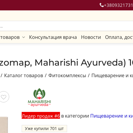
+380932173
 товаров
Консультация врача
Новости
Оплата, дос
zomap, Maharishi Ayurveda) 1
/
Каталог товаров
/
Фитокомплексы
/
Пищеварение и 
ить
в категории
Пищеварение и к
Лидер продаж #6
Уже купили
701