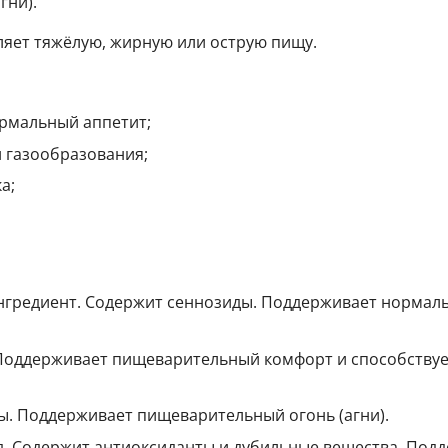
гни).
бляет тяжёлую, жирную или острую пищу.
рмальный аппетит;
 газообразования;
а;
гредиент. Содержит сеннозиды. Поддерживает нормал
Поддерживает пищеварительный комфорт и способству
ы. Поддерживает пищеварительный огонь (агни).
 Содержит антиоксиданты и дубильные вещества. Под