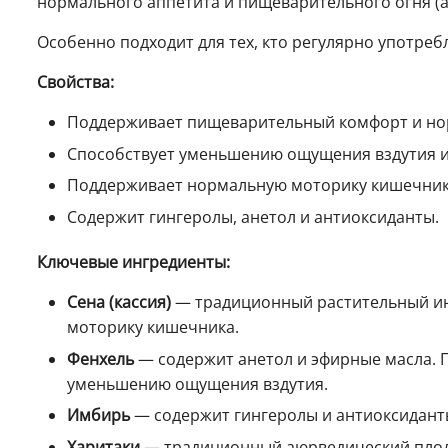
нормального аппетита и пищеварительного огня (а
Особенно подходит для тех, кто регулярно употре
Свойства:
Поддерживает пищеварительный комфорт и но
Способствует уменьшению ощущения вздутия и
Поддерживает нормальную моторику кишечник
Содержит гингеролы, анетол и антиоксиданты.
Ключевые ингредиенты:
Сена (кассия)
— традиционный растительный ин
моторику кишечника.
Фенхель
— содержит анетол и эфирные масла. 
уменьшению ощущения вздутия.
Имбирь
— содержит гингеролы и антиоксидант
Харитаки
— традиционный аюрведический плод.