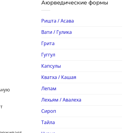
Аюрведические формы
Ришта / Асава
Вати / Гулика
Грита
Гуггул
Капсулы
Кватха / Кашая
Лепам
ьную
Лехьям / Авалеха
ет
Сироп
Тайла
держивает