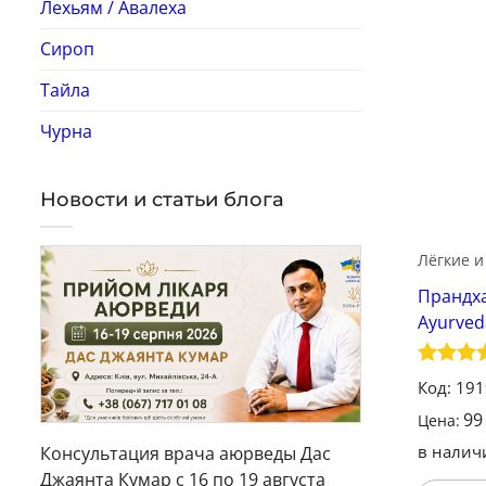
Лехьям / Авалеха
Сироп
Тайла
Чурна
Новости и статьи блога
Лёгкие и
Прандха
Ayurved
Оценк
Код: 19
из 5
9
Цена:
в налич
Консультация врача аюрведы Дас
Джаянта Кумар с 16 по 19 августа