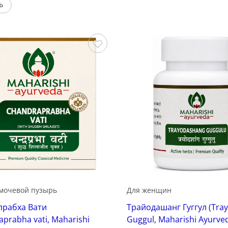
Ь
Сохранить
 мочевой пузырь
Для женщин
прабха Вати
Трайодашанг Гуггул (Tra
aprabha vati, Maharishi
Guggul, Maharishi Ayurved