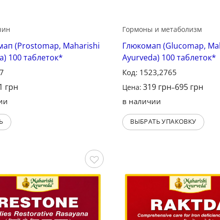
чин
Гормоны и метаболизм
ап (Prostomap, Maharishi
Глюкомап (Glucomap, Mah
a) 100 таблеток*
Ayurveda) 100 таблеток*
47
Код: 1523,2765
1
грн
319
грн
695
грн
Цена:
–
ии
в наличии
Ь
ВЫБРАТЬ УПАКОВКУ
Сохранить