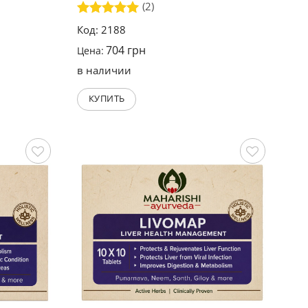
(2)
Оценка
5
Код: 2188
из 5
704
грн
Цена:
в наличии
КУПИТЬ
Сохранить
Сохранить