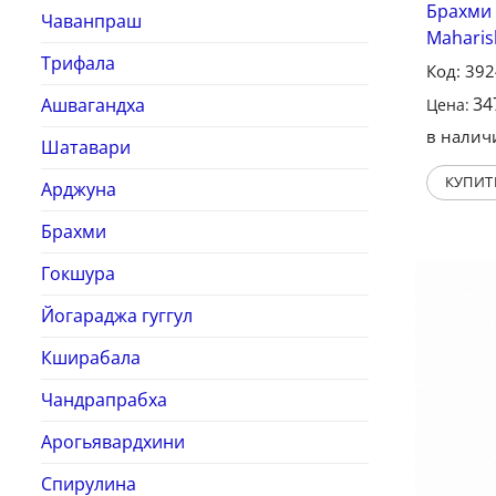
Брахми 
Чаванпраш
Maharis
Трифала
Код: 39
34
Ашвагандха
Цена:
в налич
Шатавари
КУПИТ
Арджуна
Брахми
Гокшура
Йогараджа гуггул
Кширабала
Чандрапрабха
Арогьявардхини
Спирулина