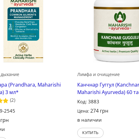
 дыхание
Лимфа и очищение
ра (Prandhara, Maharishi
Канчнар Гуггул (Kanchnar
a) 3 мл*
Maharishi Ayurveda) 60 т
(2)
Код: 3883
а
5
274
грн
19-2545
Цена:
9
грн
в наличии
ии
КУПИТЬ