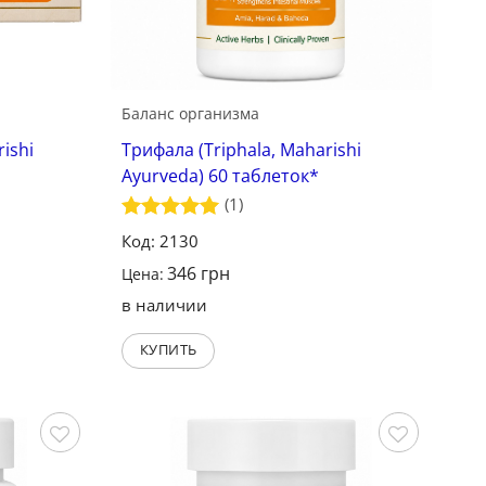
Баланс организма
ishi
Трифала (Triphala, Maharishi
Ayurveda) 60 таблеток*
(1)
Оценка
5
Код: 2130
из 5
346
грн
Цена:
в наличии
КУПИТЬ
Сохранить
Сохранить