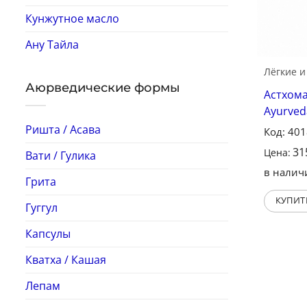
Кунжутное масло
Ану Тайла
Лёгкие и
Аюрведические формы
Астхома
Ayurved
Ришта / Асава
Код: 40
31
Цена:
Вати / Гулика
в налич
Грита
КУПИТ
Гуггул
Капсулы
Кватха / Кашая
Лепам