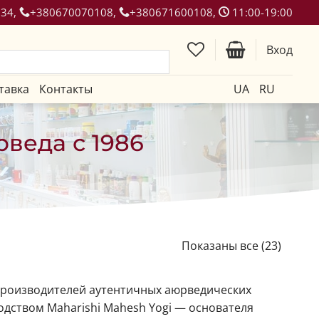
134,
+380670070108,
+380671600108,
11:00-19:00
Вход
тавка
Контакты
UA
RU
рведа с 1986
Показаны все (23)
 производителей аутентичных аюрведических
одством Maharishi Mahesh Yogi — основателя