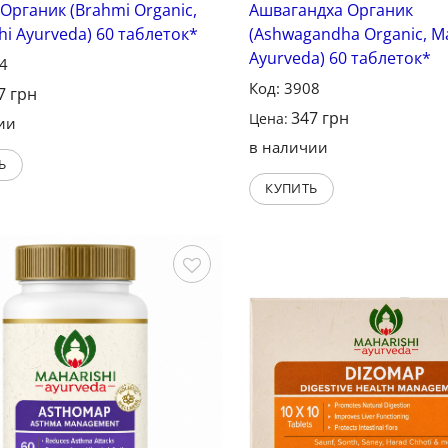
Органик (Brahmi Organic,
Ашвагандха Органик
hi Ayurveda) 60 таблеток*
(Ashwagandha Organic, Ma
Ayurveda) 60 таблеток*
24
Код: 3908
7
грн
347
грн
Цена:
ии
в наличии
Ь
КУПИТЬ
Сохранить