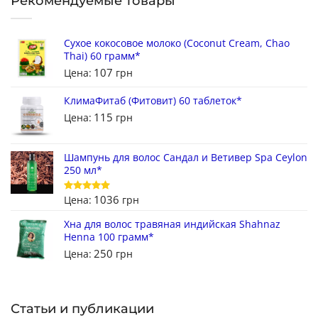
Рекомендуемые товары
Сухое кокосовое молоко (Coconut Cream, Chao
Thai) 60 грамм*
107
Цена:
грн
КлимаФитаб (Фитовит) 60 таблеток*
115
Цена:
грн
Шампунь для волос Сандал и Ветивер Spa Ceylon
250 мл*
1036
Цена:
грн
Оценка
5
из 5
Хна для волос травяная индийская Shahnaz
Henna 100 грамм*
250
Цена:
грн
Статьи и публикации