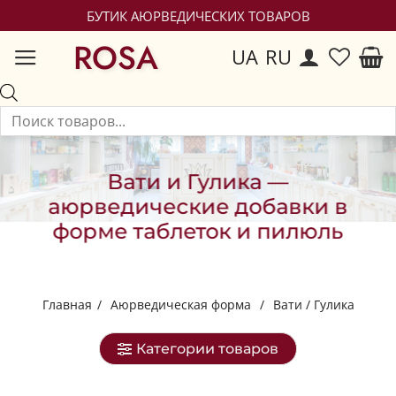
БУТИК АЮРВЕДИЧЕСКИХ ТОВАРОВ
ROSA
UA
RU
Вати и Гулика —
аюрведические добавки в
форме таблеток и пилюль
Главная
/
Аюрведическая форма
/
Вати / Гулика
Категории товаров