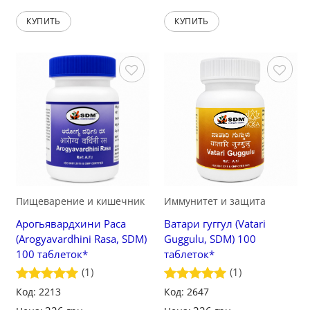
КУПИТЬ
КУПИТЬ
Сохранить
Сохранить
Пищеварение и кишечник
Иммунитет и защита
Арогьявардхини Раса
Ватари гуггул (Vatari
(Arogyavardhini Rasa, SDM)
Guggulu, SDM) 100
100 таблеток*
таблеток*
(1)
(1)
Оценка
Код: 2213
5
Оценка
Код: 2647
5
из 5
из 5