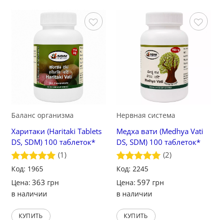
Сохранить
Сохранить
Баланс организма
Нервная система
Харитаки (Haritaki Tablets
Медха вати (Medhya Vati
DS, SDM) 100 таблеток*
DS, SDM) 100 таблеток*
(1)
(2)
Оценка
Код: 1965
5
Оценка
Код: 2245
5
из 5
из 5
363
597
Цена:
грн
Цена:
грн
в наличии
в наличии
КУПИТЬ
КУПИТЬ