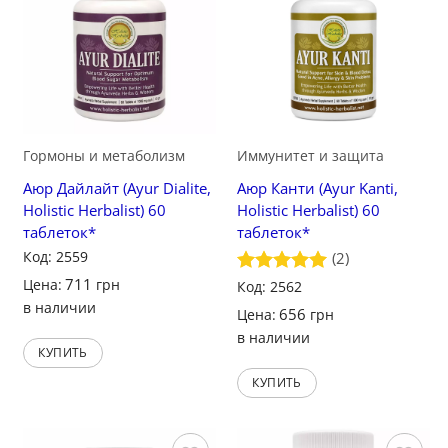
Сохранить
Сохранить
Гормоны и метаболизм
Иммунитет и защита
Аюр Дайлайт (Ayur Dialite,
Аюр Канти (Ayur Kanti,
Holistic Herbalist) 60
Holistic Herbalist) 60
таблеток*
таблеток*
Код: 2559
(2)
711
Цена:
грн
Оценка
Код: 2562
5
из 5
в наличии
656
Цена:
грн
в наличии
КУПИТЬ
КУПИТЬ