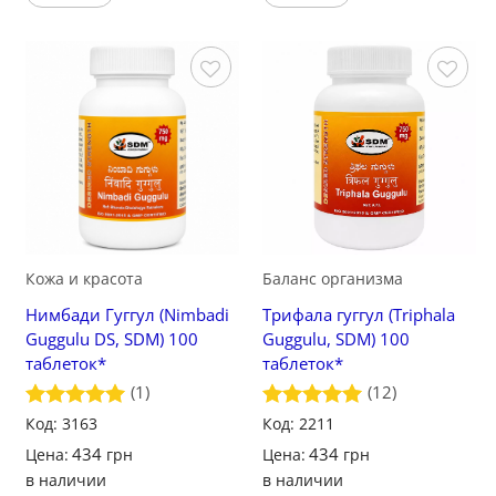
Сохранить
Сохранить
Кожа и красота
Баланс организма
Нимбади Гуггул (Nimbadi
Трифала гуггул (Triphala
Guggulu DS, SDM) 100
Guggulu, SDM) 100
таблеток*
таблеток*
(1)
(12)
Оценка
Код: 3163
5
Оценка
Код: 2211
5
из 5
из 5
434
434
Цена:
грн
Цена:
грн
в наличии
в наличии