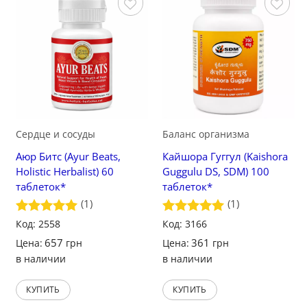
Сохранить
Сохранить
Сердце и сосуды
Баланс организма
Аюр Битс (Ayur Beats,
Кайшора Гуггул (Kaishora
Holistic Herbalist) 60
Guggulu DS, SDM) 100
таблеток*
таблеток*
(1)
(1)
Оценка
Код: 2558
5
Оценка
Код: 3166
5
из 5
из 5
657
361
Цена:
грн
Цена:
грн
в наличии
в наличии
КУПИТЬ
КУПИТЬ