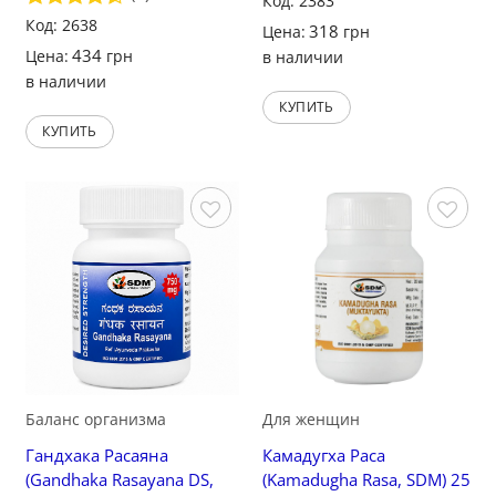
Код: 2383
из 5
Оценка
Код: 2638
318
Цена:
грн
4.5
из 5
434
Цена:
грн
в наличии
в наличии
КУПИТЬ
КУПИТЬ
Сохранить
Сохранить
Баланс организма
Для женщин
Гандхака Расаяна
Камадугха Раса
(Gandhaka Rasayana DS,
(Kamadugha Rasa, SDM) 25