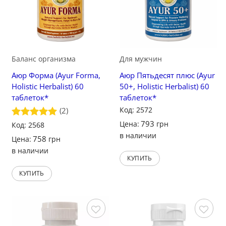
Баланс организма
Для мужчин
Аюр Форма (Ayur Forma,
Аюр Пятьдесят плюс (Ayur
Holistic Herbalist) 60
50+, Holistic Herbalist) 60
таблеток*
таблеток*
Код: 2572
(2)
793
Цена:
грн
Оценка
Код: 2568
5
из 5
в наличии
758
Цена:
грн
в наличии
КУПИТЬ
КУПИТЬ