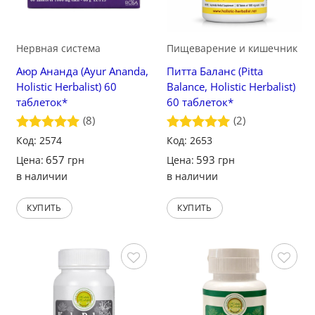
Нервная система
Пищеварение и кишечник
Аюр Ананда (Ayur Ananda,
Питта Баланс (Pitta
Holistic Herbalist) 60
Balance, Holistic Herbalist)
таблеток*
60 таблеток*
(8)
(2)
Оценка
Код: 2574
5
Оценка
Код: 2653
5
из 5
из 5
657
593
Цена:
грн
Цена:
грн
в наличии
в наличии
КУПИТЬ
КУПИТЬ
Сохранить
Сохранить