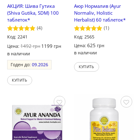
АКЦИЯ: Шива Гутика
Аюр Нормалив (Ayur
(Shiva Gutika, SDM) 100
Normaliv, Holistic
таблеток*
Herbalist) 60 таблеток*
(4)
(1)
Оценка
Код: 2241
5
Оценка
Код: 2565
5
из 5
из 5
625
Цена:
грн
1492
1199
Цена:
грн
грн
в наличии
в наличии
Годен до:
09.2026
КУПИТЬ
КУПИТЬ
Сохранить
Сохранить