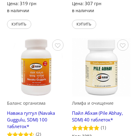
319
307
Цена:
грн
Цена:
грн
в наличии
в наличии
КУПИТЬ
КУПИТЬ
Сохранить
Сохранить
Баланс организма
Лимфа и очищение
Навака гуггул (Navaka
Пайл Абхая (Pile Abhay,
Guggulu, SDM) 100
SDM) 40 таблеток*
таблеток*
(1)
(2)
Оценка
5