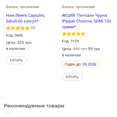
Баланс организма
Баланс организма
Ним (Neem Capsules,
АКЦИЯ: Пиппали Чурна
Sahul) 60 капсул*
(Pippali Choorna, SDM) 100
грамм*
(2)
Оценка
Код: 0446
5
из 5
Оценка
Код: 3159
5
320
Цена:
грн
из 5
в наличии
440
99
Цена:
грн
грн
в наличии
КУПИТЬ
Годен до:
05.2026
КУПИТЬ
Рекомендуемые товары