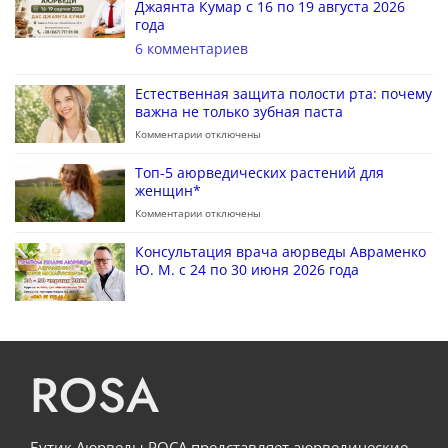
Джаянта Кумар с 16 по 19 августа 2026
года
6 комментариев
Естественная защита полости рта: почему
важна не только зубная паста
Комментарии
отключены
Топ-5 аюрведических растений для
женщин*
Комментарии
отключены
Консультация врача аюрведы Авраменко
Ю. М. с 24 по 30 июня 2026 года
ROSA
Бутик Аюрведы РОСА представляет аюрведические