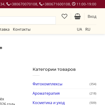
134,
+380670070108,
+380671600108,
11:00-19:00
Вход
тавка
Контакты
UA
RU
*
Категории товаров
Фитокомплексы
(354)
Ароматерапия
(218)
ёх
Косметика и уход
(509)
026 год».