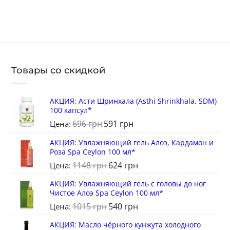
Товары со скидкой
АКЦИЯ: Асти Шринхала (Asthi Shrinkhala, SDM)
100 капсул*
696
грн
591
грн
Цена:
АКЦИЯ: Увлажняющий гель Алоэ, Кардамон и
Роза Spa Ceylon 100 мл*
1148
грн
624
грн
Цена:
АКЦИЯ: Увлажняющий гель с головы до ног
Чистое Алоэ Spa Ceylon 100 мл*
1015
грн
540
грн
Цена:
АКЦИЯ: Масло чёрного кунжута холодного