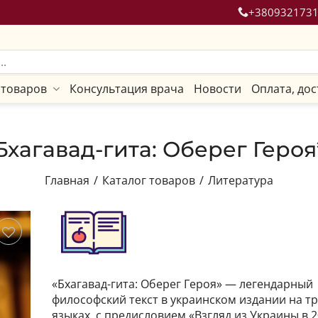
+380932173
 товаров
Консультация врача
Новости
Оплата, дос
Бхагавад-гита: Оберег Героя
Главная
/
Каталог товаров
/
Литература
ить
«Бхагавад-гита: Оберег Героя» — легендарный
философский текст в украинском издании на тр
языках, с предисловием «Взгляд из Украины в 2