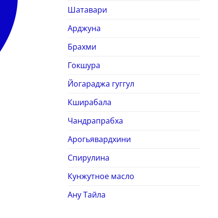
Шатавари
Арджуна
Брахми
Гокшура
Йогараджа гуггул
Кширабала
Чандрапрабха
Арогьявардхини
Спирулина
Кунжутное масло
Ану Тайла