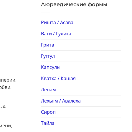
Аюрведические формы
Ришта / Асава
Вати / Гулика
Грита
Гуггул
Капсулы
Кватха / Кашая
мперии.
юбви.
Лепам
Лехьям / Авалеха
ых.
Сироп
Тайла
мени,