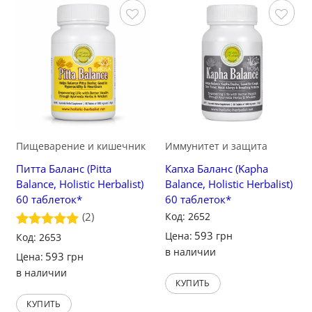
Сохранить
Сохранить
Пищеварение и кишечник
Иммунитет и защита
Питта Баланс (Pitta
Капха Баланс (Kapha
Balance, Holistic Herbalist)
Balance, Holistic Herbalist)
60 таблеток*
60 таблеток*
Код: 2652
(2)
593
Цена:
грн
Оценка
Код: 2653
5
из 5
в наличии
593
Цена:
грн
в наличии
КУПИТЬ
КУПИТЬ