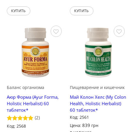
КУПИТЬ
КУПИТЬ
Сохранить
Сохранить
Баланс организма
Пищеварение и кишечник
Аюр Форма (Ayur Forma,
Май Колон Хелс (My Colon
Holistic Herbalist) 60
Health, Holistic Herbalist)
таблеток*
60 таблеток*
Код: 2561
(2)
839
Цена:
грн
Оценка
Код: 2568
5
из 5