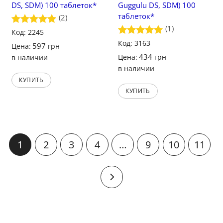
DS, SDM) 100 таблеток*
Guggulu DS, SDM) 100
таблеток*
(2)
(1)
Оценка
Код: 2245
5
из 5
Оценка
Код: 3163
5
597
Цена:
грн
из 5
434
Цена:
грн
в наличии
в наличии
КУПИТЬ
КУПИТЬ
1
2
3
4
…
9
10
11