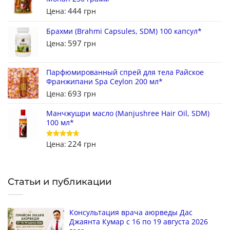
444
Цена:
грн
Брахми (Brahmi Capsules, SDM) 100 капсул*
597
Цена:
грн
Парфюмированный спрей для тела Райское
Франжипани Spa Ceylon 200 мл*
693
Цена:
грн
Манчжушри масло (Manjushree Hair Oil, SDM)
100 мл*
224
Цена:
грн
Оценка
4.67
из 5
Статьи и публикации
Консультация врача аюрведы Дас
Джаянта Кумар с 16 по 19 августа 2026