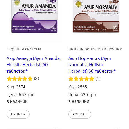
Сохранить
Сохранить
Нервная система
Пищеварение и кишечник
Аюр Ананда (Ayur Ananda,
Аюр Нормалив (Ayur
Holistic Herbalist) 60
Normaliv, Holistic
таблеток*
Herbalist) 60 таблеток*
(8)
(1)
Оценка
Код: 2574
5
Оценка
Код: 2565
5
из 5
из 5
657
625
Цена:
грн
Цена:
грн
в наличии
в наличии
КУПИТЬ
КУПИТЬ