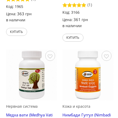
(1)
Оценка
Код: 1965
5
из 5
Оценка
Код: 3166
5
363
Цена:
грн
из 5
361
Цена:
грн
в наличии
в наличии
КУПИТЬ
КУПИТЬ
Сохранить
Сохранить
Нервная система
Кожа и красота
Медха вати (Medhya Vati
Нимбади Гуггул (Nimbadi