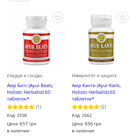
Сохранить
Сохранить
Сердце и сосуды
Иммунитет и защита
Аюр Битс (Ayur Beats,
Аюр Канти (Ayur Kanti,
Holistic Herbalist) 60
Holistic Herbalist) 60
таблеток*
таблеток*
(1)
(2)
Оценка
Код: 2558
5
Оценка
Код: 2562
5
из 5
из 5
657
656
Цена:
грн
Цена:
грн
в наличии
в наличии