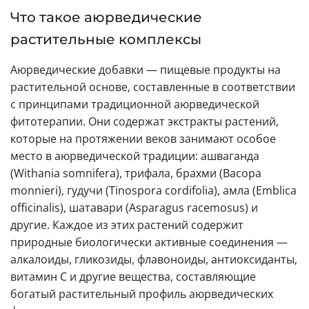
Что такое аюрведические
растительные комплексы
Аюрведические добавки — пищевые продукты на
растительной основе, составленные в соответствии
с принципами традиционной аюрведической
фитотерапии. Они содержат экстракты растений,
которые на протяжении веков занимают особое
место в аюрведической традиции: ашваганда
(Withania somnifera), трифала, брахми (Bacopa
monnieri), гудучи (Tinospora cordifolia), амла (Emblica
officinalis), шатавари (Asparagus racemosus) и
другие. Каждое из этих растений содержит
природные биологически активные соединения —
алкалоиды, гликозиды, флавоноиды, антиоксиданты,
витамин C и другие вещества, составляющие
богатый растительный профиль аюрведических