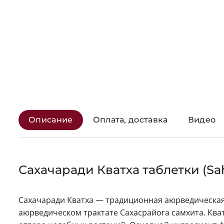
Описание
Оплата, доставка
Видео
Сахачаради Кватха таблетки (Sa
Сахачаради Кватха — традиционная аюрведическая 
аюрведическом трактате Сахасрайога самхита. Ква