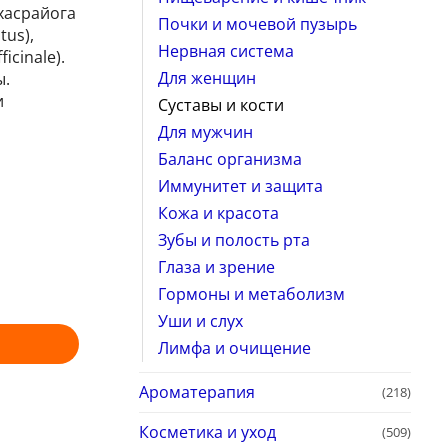
хасрайога
Почки и мочевой пузырь
tus),
Нервная система
icinale).
Для женщин
ы.
и
Суставы и кости
Для мужчин
Баланс организма
Иммунитет и защита
Кожа и красота
Зубы и полость рта
Глаза и зрение
Гормоны и метаболизм
Уши и слух
Лимфа и очищение
Ароматерапия
(218)
Косметика и уход
(509)