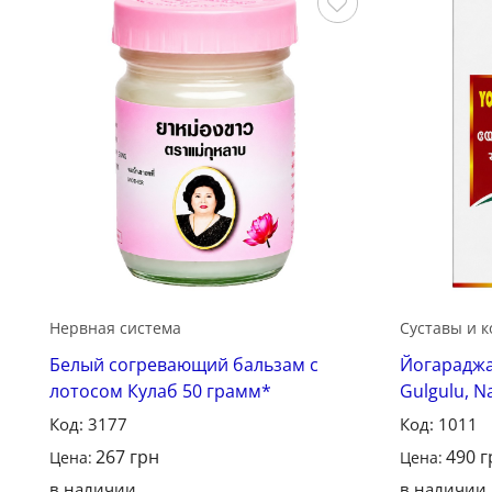
Сохранить
Нервная система
Суставы и к
Белый согревающий бальзам с
Йогараджа 
лотосом Кулаб 50 грамм*
Gulgulu, N
Код: 3177
Код: 1011
267
грн
490
г
Цена:
Цена:
в наличии
в наличии