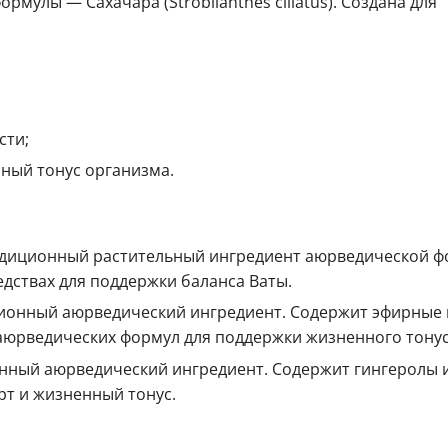
мулы — Сахачара (Strobilanthes ciliatus). Создана для
сти;
ный тонус организма.
 традиционный растительный ингредиент аюрведической 
дствах для поддержки баланса Ваты.
иционный аюрведический ингредиент. Содержит эфирные 
 аюрведических формул для поддержки жизненного тонус
ционный аюрведический ингредиент. Содержит гингеролы
т и жизненный тонус.