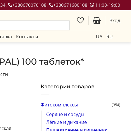
134,
+380670070108,
+380671600108,
11:00-19:00
Вход
тавка
Контакты
UA
RU
PAL) 100 таблеток*
ости
Категории товаров
Фитокомплексы
(354)
Сердце и сосуды
Лёгкие и дыхание
еская
Пищеварение и кишечник