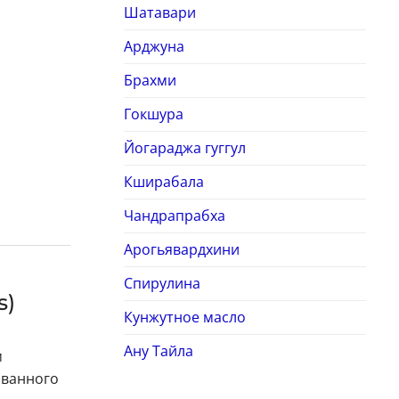
Шатавари
Арджуна
Брахми
Гокшура
Йогараджа гуггул
Кширабала
Чандрапрабха
Арогьявардхини
Спирулина
s)
Кунжутное масло
Ану Тайла
м
ованного