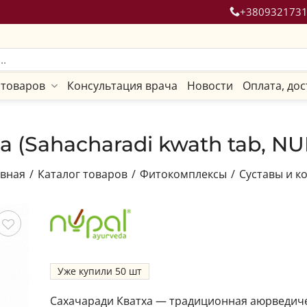
+380932173
 товаров
Консультация врача
Новости
Оплата, дос
 (Sahacharadi kwath tab, NU
авная
/
Каталог товаров
/
Фитокомплексы
/
Суставы и к
ить
Уже купили
50
Сахачаради Кватха — традиционная аюрведич