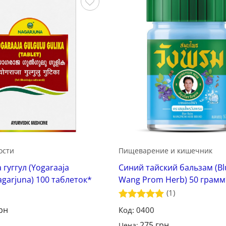
Сохранить
С
ости
Пищеварение и кишечник
гуггул (Yogaraaja
Синий тайский бальзам (Bl
agarjuna) 100 таблеток*
Wang Prom Herb) 50 грамм
(1)
Оценка
5
рн
Код: 0400
из 5
275
грн
Цена: