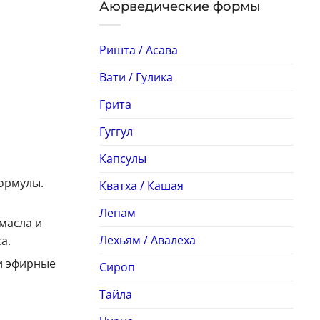
Аюрведические формы
Ришта / Асава
Вати / Гулика
Грита
Гуггул
Капсулы
формулы.
Кватха / Кашая
Лепам
масла и
Лехьям / Авалеха
а.
 и эфирные
Сироп
Тайла