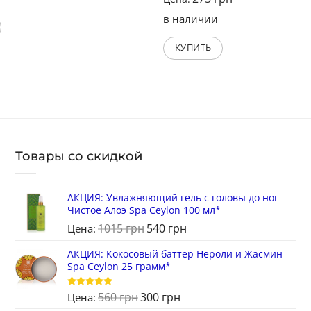
в наличии
КУПИТЬ
Товары со скидкой
АКЦИЯ: Увлажняющий гель с головы до ног
Чистое Алоэ Spa Ceylon 100 мл*
1015
грн
540
грн
Цена:
АКЦИЯ: Кокосовый баттер Нероли и Жасмин
Spa Ceylon 25 грамм*
560
грн
300
грн
Оценка
5
Цена:
из 5