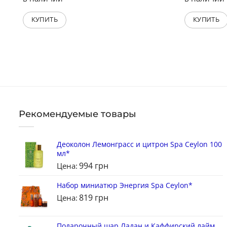
КУПИТЬ
КУПИТЬ
Рекомендуемые товары
Деоколон Лемонграсс и цитрон Spa Ceylon 100
мл*
994
грн
Цена:
Набор миниатюр Энергия Spa Ceylon*
819
грн
Цена:
Подарочный шар Ладан и Каффирский лайм