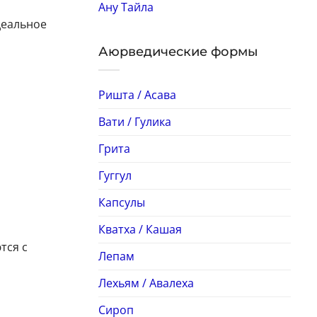
Ану Тайла
деальное
Аюрведические формы
Ришта / Асава
Вати / Гулика
Грита
Гуггул
Капсулы
Кватха / Кашая
тся с
Лепам
Лехьям / Авалеха
Сироп