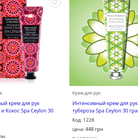
Сохранить
С
к
Крем для рук
ый крем для рук
Интенсивный крем для рук
и Кокос Spa Ceylon 30
тубероза Spa Ceylon 30 гр
Код: 1228
448
грн
Цена:
рн
в наличии