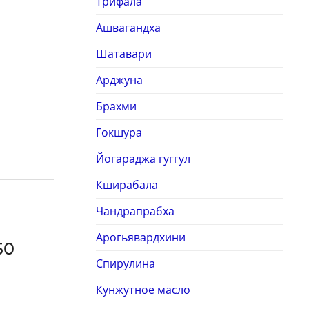
Трифала
Ашвагандха
Шатавари
Арджуна
Брахми
Гокшура
Йогараджа гуггул
Кширабала
Чандрапрабха
Арогьявардхини
50
Спирулина
Кунжутное масло