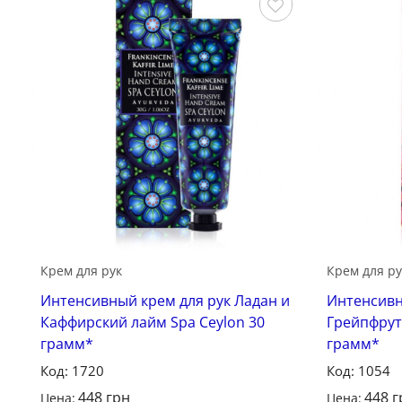
Сохранить
Крем для рук
Крем для ру
Интенсивный крем для рук Ладан и
Интенсивн
Каффирский лайм Spa Ceylon 30
Грейпфрут 
грамм*
грамм*
Код: 1720
Код: 1054
448
грн
448
г
Цена:
Цена: