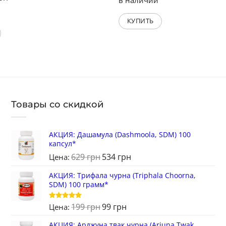
КУПИТЬ
Товары со скидкой
АКЦИЯ: Дашамула (Dashmoola, SDM) 100
капсул*
629
грн
534
грн
Цена:
АКЦИЯ: Трифала чурна (Triphala Choorna,
SDM) 100 грамм*
199
грн
99
грн
Оценка
5
Цена:
из 5
АКЦИЯ: Арджуна твак чурна (Arjuna Twak