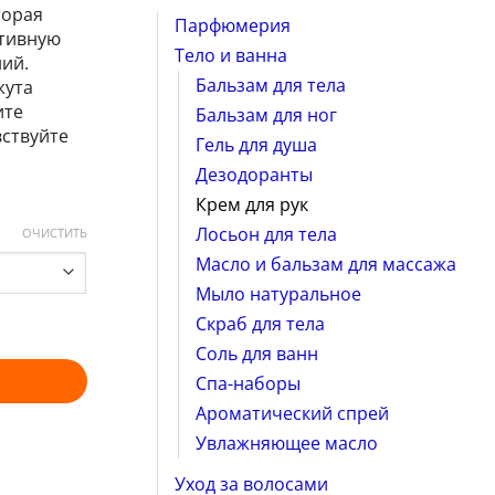
торая
Парфюмерия
ктивную
Тело и ванна
ий.
Бальзам для тела
жута
ите
Бальзам для ног
вствуйте
Гель для душа
Дезодоранты
Крем для рук
Лосьон для тела
ОЧИСТИТЬ
Масло и бальзам для массажа
Мыло натуральное
Скраб для тела
Соль для ванн
Спа-наборы
Ароматический спрей
Увлажняющее масло
Уход за волосами