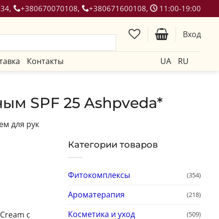
134,
+380670070108,
+380671600108,
11:00-19:00
Вход
тавка
Контакты
UA
RU
ым SPF 25 Ashpveda*
ем для рук
Категории товаров
Фитокомплексы
(354)
Ароматерапия
(218)
Косметика и уход
 Cream с
(509)