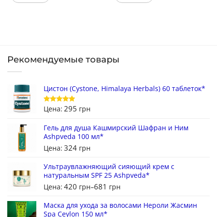
Рекомендуемые товары
Цистон (Cystone, Himalaya Herbals) 60 таблеток*
295
Цена:
грн
Оценка
5
из 5
Гель для душа Кашмирский Шафран и Ним
Ashpveda 100 мл*
324
Цена:
грн
Ультраувлажняющий сияющий крем с
натуральным SPF 25 Ashpveda*
420
681
Цена:
грн
–
грн
Маска для ухода за волосами Нероли Жасмин
Spa Ceylon 150 мл*