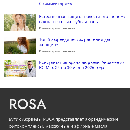
6 комментариев
Естественная защита полости рта: почему
важна не только зубная паста
Комментарии
отключены
Топ-5 аюрведических растений для
женщин*
Комментарии
отключены
Консультация врача аюрведы Авраменко
Ю. М. с 24 по 30 июня 2026 года
ROSA
Бутик Аюрведы РОСА представляет аюрведические
фитокомплексы, массажные и эфирные масла,