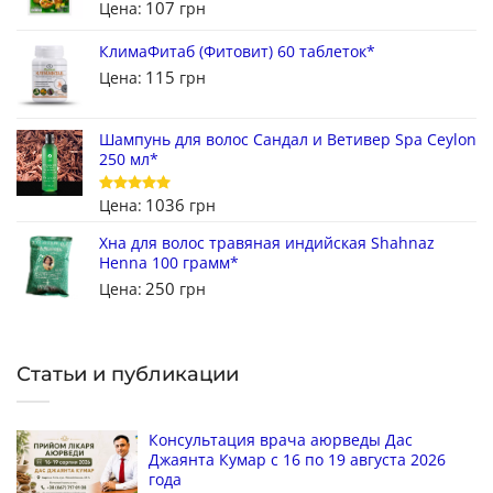
107
Цена:
грн
КлимаФитаб (Фитовит) 60 таблеток*
115
Цена:
грн
Шампунь для волос Сандал и Ветивер Spa Ceylon
250 мл*
1036
Цена:
грн
Оценка
5
из 5
Хна для волос травяная индийская Shahnaz
Henna 100 грамм*
250
Цена:
грн
Статьи и публикации
Консультация врача аюрведы Дас
Джаянта Кумар с 16 по 19 августа 2026
года