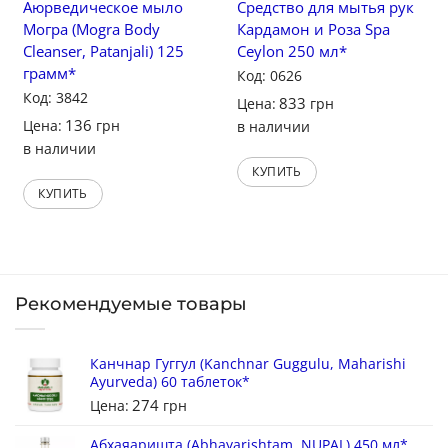
Аюрведическое мыло
Средство для мытья рук
Могра (Mogra Body
Кардамон и Роза Spa
Cleanser, Patanjali) 125
Ceylon 250 мл*
грамм*
Код: 0626
Код: 3842
833
Цена:
грн
136
Цена:
грн
в наличии
в наличии
КУПИТЬ
КУПИТЬ
Рекомендуемые товары
Канчнар Гуггул (Kanchnar Guggulu, Maharishi
Ayurveda) 60 таблеток*
274
Цена:
грн
Абхаяаришта (Abhayarishtam, NUPAL) 450 мл*