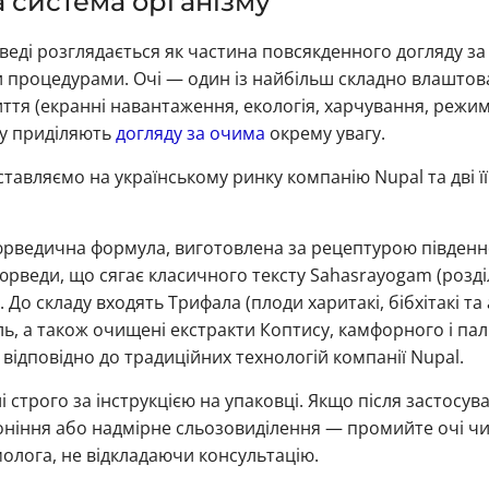
а система організму
веді розглядається як частина повсякденного догляду за т
и процедурами. Очі — один із найбільш складно влаштова
ття (екранні навантаження, екологія, харчування, режим
у приділяють
догляду за очима
окрему увагу.
авляємо на українському ринку компанію Nupal та дві ї
рведична формула, виготовлена за рецептурою південно
аюрведи, що сягає класичного тексту Sahasrayogam (розд
). До складу входять Трифала (плоди харитакі, бібхітакі та
ль, а також очищені екстракти Коптису, камфорного і па
ідповідно до традиційних технологій компанії Nupal.
 строго за інструкцією на упаковці. Якщо після застосув
ніння або надмірне сльозовиділення — промийте очі чи
олога, не відкладаючи консультацію.