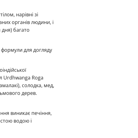
ілом, нарівні зі
них органів людини, і
 дня) багато
ї формули для догляду
індійської
іл Urdhwanga Roga
 амалакі), солодка, мед,
льмового дерев.
ання виникає печіння,
стою водою і