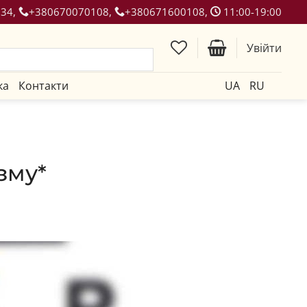
134,
+380670070108,
+380671600108,
11:00-19:00
Увійти
ка
Контакти
UA
RU
зму*