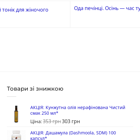
Ода печінці. Осінь — час 
тонік для жіночого
Товари зі знижкою
АКЦІЯ: Кунжутна олія нерафінована Чистий
смак 250 мл*
353
грн
303
грн
Ціна:
АКЦІЯ: Дашамула (Dashmoola, SDM) 100
капсул*