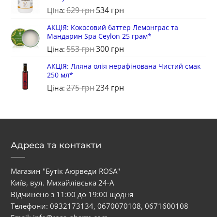
629
грн
534
грн
Ціна:
АКЦІЯ: Кокосовий баттер Лемонграс та
Мандарин Spa Ceylon 25 грам*
553
грн
300
грн
Ціна:
АКЦІЯ: Лляна олія нерафінована Чистий смак
250 мл*
275
грн
234
грн
Ціна:
Адреса та контакти
Магазин "Бутік Аюрведи ROSA"
Київ, вул. Михайлівська 24-А
Відчинено з 11:00 до 19:00 щодня
Телефони:
0932173134
,
0670070108
,
0671600108