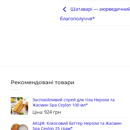
Шатаварі — аюрведичний 
благополуччя*
Рекомендовані товари
Заспокійливий спрей для тіла Нероли та
Жасмин Spa Ceylon 100 мл*
924
грн
Ціна:
АКЦІЯ: Кокосовий баттер Нероли та Жасмин
Spa Ceylon 25 грам*