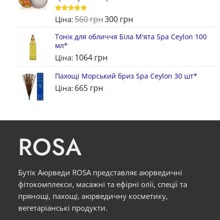
560
грн
300
грн
Оцінено в
Ціна:
5
з 5
Тонік для обличчя Біла М'ята Spa Ceylon 100
мл*
1064
грн
Ціна:
Пахощі Морський бриз Spa Ceylon 30 шт*
665
грн
Ціна:
ROSA
Бутік Аюрведи ROSA представляє аюрведичні
фітокомплекси, масажні та ефірні олії, спеції та
прянощі, пахощі, аюрведичну косметику,
вегетаріанські продукти.