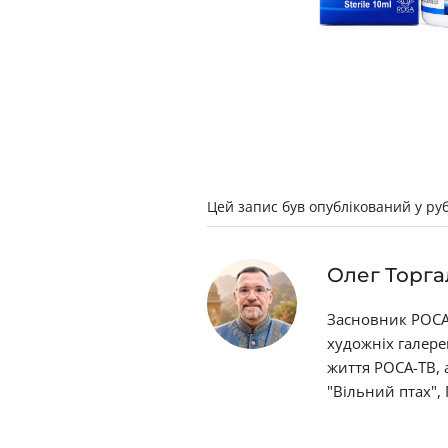
Цей запис був опублікований у ру
Олег Торга
Засновник РОСА-
художніх галере
життя РОСА-ТВ,
"Вільний птах",