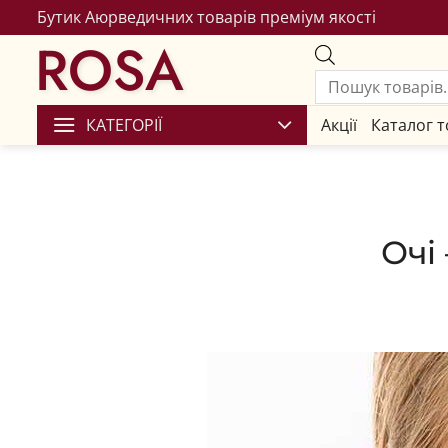
Бутик Аюрведичних товарів преміум якості
ROSA
КАТЕГОРІЇ
Акції
Каталог т
Очі