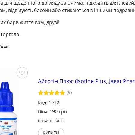
 для щоденного догляду за очима, підходить для людей, 
ом, відвідують басейн або стикаються з іншими подра
их барв життя вам, друзі!
 Торгало.
бом.
Айсотін Плюс (Isotine Plus, Jagat Pha
Зберегти
(9)
Оцінено в
Код: 1912
5
з 5
190
грн
Ціна:
в наявності
КУПИТИ