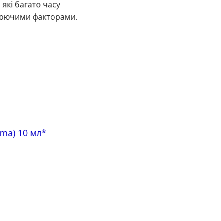
які багато часу
знюючими факторами.
rma) 10 мл*