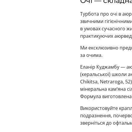
Очі — складн
Турбота про очі в аюр
звичними гігієнічним
в умовах сучасного жи
практикуючих аюрвед
Ми ексклюзивно предст
за очима.
Еланір Куджамбу — аю
(керальської) школи 
Chikitsa, Netraroga, 52
мінеральна кам’яна сі
Формула виготовлена в
Використовуйте краплі
подразнення, почерво
зверніться до офтальм