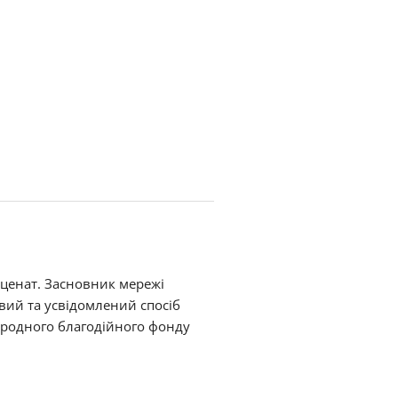
еценат. Засновник мережі
овий та усвідомлений спосіб
ародного благодійного фонду