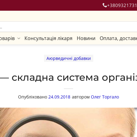
+380932173
оварів
Консультація лікаря
Новини
Оплата, достав
Аюрведичні добавки
 — складна система органі
Опубліковано
24.09.2018
автором
Олег Торгало