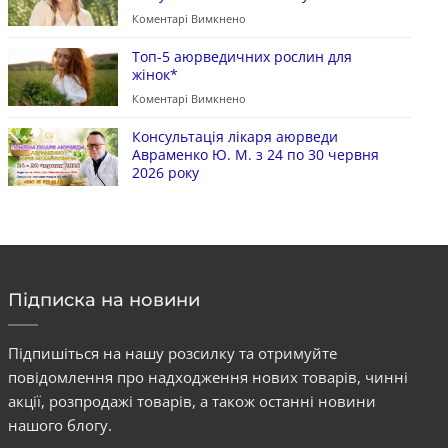
Коментарі Вимкнено
Топ-5 аюрведичних рослин для
жінок*
Коментарі Вимкнено
Консультація лікаря аюрведи
Авраменко Ю. М. з 24 по 30 червня
2026 року
Підписка на новини
Підпишіться на нашу розсилку та отримуйте
повідомлення про надходження нових товарів, чинні
акції, розпродажі товарів, а також останні новини
нашого блогу.