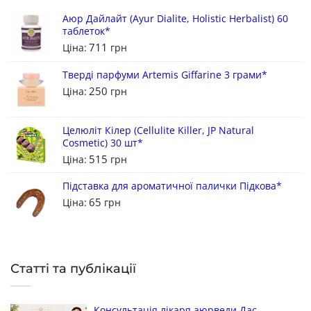
Аюр Дайлайт (Ayur Dialite, Holistic Herbalist) 60
таблеток*
711
Ціна:
грн
Тверді парфуми Artemis Giffarine 3 грами*
250
Ціна:
грн
Целюліт Кілер (Cellulite Killer, JP Natural
Cosmetic) 30 шт*
515
Ціна:
грн
Підставка для ароматичної палички Підкова*
65
Ціна:
грн
Статті та публікації
Консультація лікаря аюрведи Дас