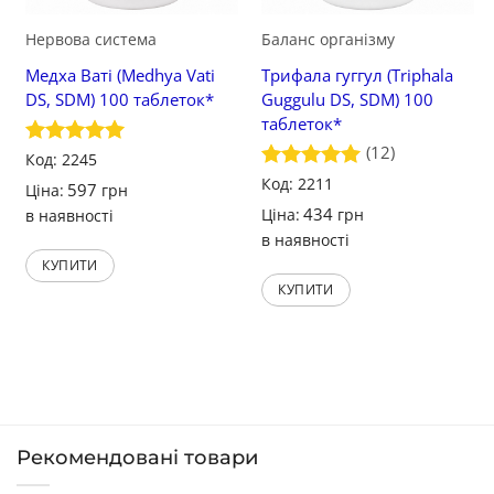
Нервова система
Баланс організму
Медха Ваті (Medhya Vati
Трифала гуггул (Triphala
DS, SDM) 100 таблеток*
Guggulu DS, SDM) 100
таблеток*
(12)
Оцінено в
Код: 2245
5
з 5
Оцінено в
Код: 2211
597
Ціна:
грн
5
з 5
434
Ціна:
грн
в наявності
в наявності
КУПИТИ
КУПИТИ
Рекомендовані товари