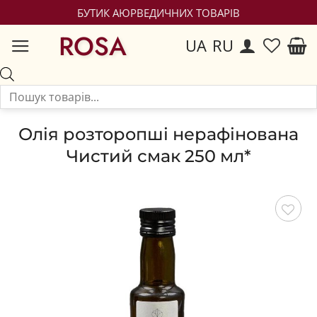
БУТИК АЮРВЕДИЧНИХ ТОВАРІВ
ROSA
UA
RU
Олія розторопші нерафінована
Чистий смак 250 мл*
Зберегти