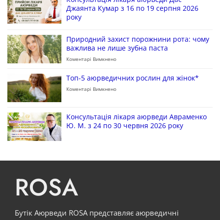
Джаянта Кумар з 16 по 19 серпня 2026
року
Природний захист порожнини рота: чому
важлива не лише зубна паста
Коментарі Вимкнено
Топ-5 аюрведичних рослин для жінок*
Коментарі Вимкнено
Консультація лікаря аюрведи Авраменко
Ю. М. з 24 по 30 червня 2026 року
ROSA
Бутік Аюрведи ROSA представляє аюрведичні