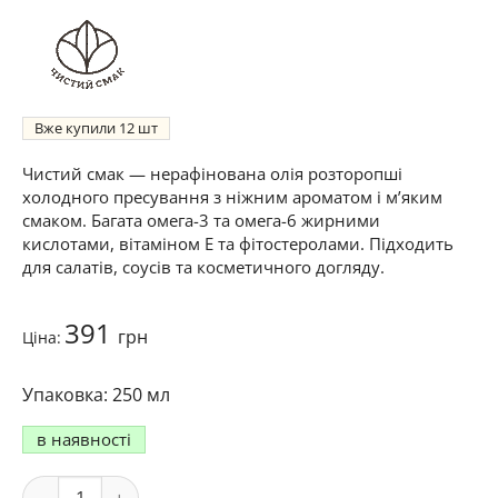
Вже купили
12
Чистий смак — нерафінована олія розторопші
холодного пресування з ніжним ароматом і м’яким
смаком. Багата омега-3 та омега-6 жирними
кислотами, вітаміном Е та фітостеролами. Підходить
для салатів, соусів та косметичного догляду.
391
грн
Ціна:
250 мл
в наявності