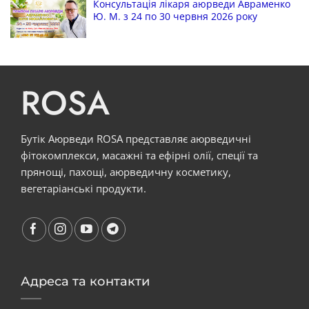
Консультація лікаря аюрведи Авраменко
Ю. М. з 24 по 30 червня 2026 року
ROSA
Бутік Аюрведи ROSA представляє аюрведичні
фітокомплекси, масажні та ефірні олії, спеції та
прянощі, пахощі, аюрведичну косметику,
вегетаріанські продукти.
Адреса та контакти