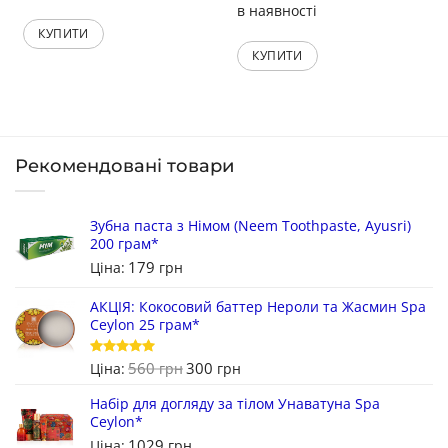
в наявності
КУПИТИ
КУПИТИ
Рекомендовані товари
Зубна паста з Німом (Neem Toothpaste, Ayusri)
200 грам*
179
Ціна:
грн
АКЦІЯ: Кокосовий баттер Нероли та Жасмин Spa
Ceylon 25 грам*
560
300
Оцінено в
Ціна:
грн
грн
5
з 5
Набір для догляду за тілом Унаватуна Spa
Ceylon*
1029
Ціна:
грн