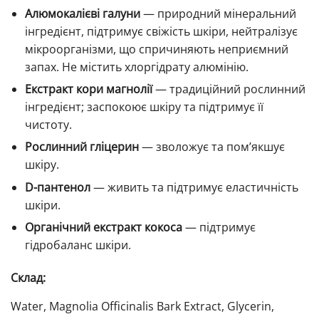
Алюмокалієві галуни
— природний мінеральний
інгредієнт, підтримує свіжість шкіри, нейтралізує
мікроорганізми, що спричиняють неприємний
запах. Не містить хлоргідрату алюмінію.
Екстракт кори магнолії
— традиційний рослинний
інгредієнт; заспокоює шкіру та підтримує її
чистоту.
Рослинний гліцерин
— зволожує та пом’якшує
шкіру.
D-пантенол
— живить та підтримує еластичність
шкіри.
Органічний екстракт кокоса
— підтримує
гідробаланс шкіри.
Склад:
Water, Magnolia Officinalis Bark Extract, Glycerin,