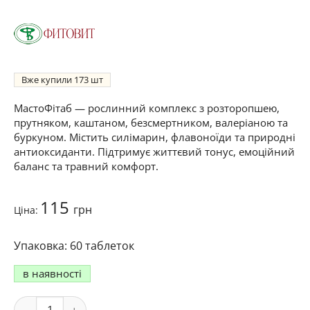
Вже купили
173
МастоФітаб — рослинний комплекс з розторопшею,
прутняком, каштаном, безсмертником, валеріаною та
буркуном. Містить силімарин, флавоноїди та природні
антиоксиданти. Підтримує життєвий тонус, емоційний
баланс та травний комфорт.
115
грн
Ціна:
60 таблеток
в наявності