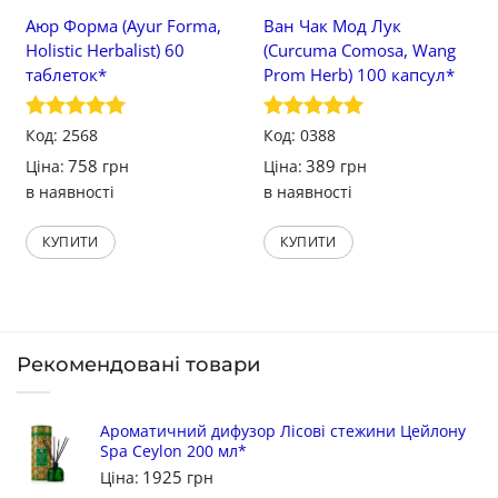
Аюр Форма (Ayur Forma,
Ван Чак Мод Лук
Holistic Herbalist) 60
(Curcuma Comosa, Wang
таблеток*
Prom Herb) 100 капсул*
Оцінено в
Код: 2568
Оцінено в
Код: 0388
5
з 5
5
з 5
758
389
Ціна:
грн
Ціна:
грн
в наявності
в наявності
КУПИТИ
КУПИТИ
Рекомендовані товари
Ароматичний дифузор Лісові стежини Цейлону
Spa Ceylon 200 мл*
1925
Ціна:
грн