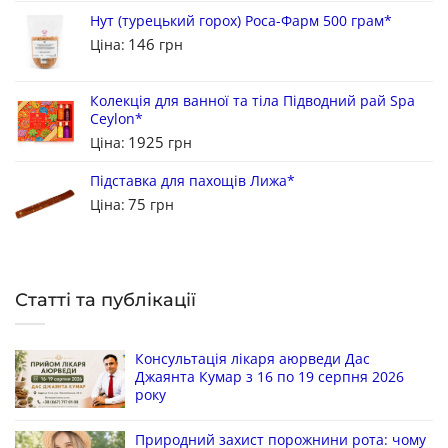
Нут (турецький горох) Роса-Фарм 500 грам*
146
Ціна:
грн
Колекція для ванної та тіла Підводний рай Spa
Ceylon*
1925
Ціна:
грн
Підставка для пахощів Лижа*
75
Ціна:
грн
Статті та публікації
Консультація лікаря аюрведи Дас
Джаянта Кумар з 16 по 19 серпня 2026
року
Природний захист порожнини рота: чому