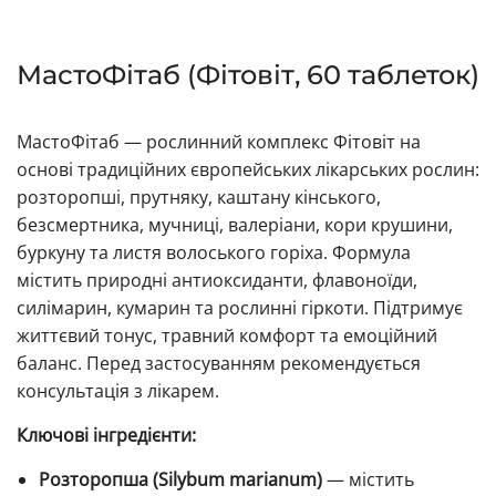
МастоФітаб (Фітовіт, 60 таблеток)
МастоФітаб — рослинний комплекс Фітовіт на
основі традиційних європейських лікарських рослин:
розторопші, прутняку, каштану кінського,
безсмертника, мучниці, валеріани, кори крушини,
буркуну та листя волоського горіха. Формула
містить природні антиоксиданти, флавоноїди,
силімарин, кумарин та рослинні гіркоти. Підтримує
життєвий тонус, травний комфорт та емоційний
баланс. Перед застосуванням рекомендується
консультація з лікарем.
Ключові інгредієнти:
Розторопша (Silybum marianum)
— містить