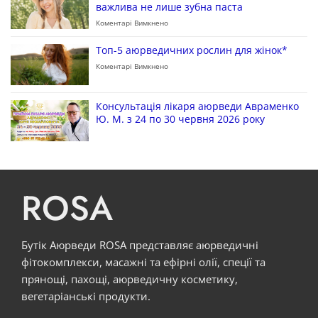
важлива не лише зубна паста
Коментарі Вимкнено
Топ-5 аюрведичних рослин для жінок*
Коментарі Вимкнено
Консультація лікаря аюрведи Авраменко
Ю. М. з 24 по 30 червня 2026 року
ROSA
Бутік Аюрведи ROSA представляє аюрведичні
фітокомплекси, масажні та ефірні олії, спеції та
прянощі, пахощі, аюрведичну косметику,
вегетаріанські продукти.