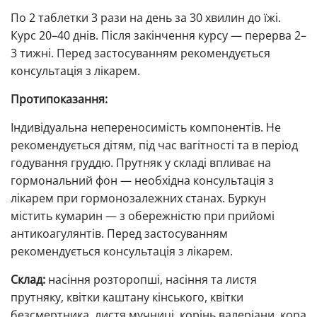
По 2 таблетки 3 рази на день за 30 хвилин до їжі.
Курс 20–40 днів. Після закінчення курсу — перерва 2–
3 тижні. Перед застосуванням рекомендується
консультація з лікарем.
Протипоказання:
Індивідуальна непереносимість компонентів. Не
рекомендується дітям, під час вагітності та в період
годування груддю. Прутняк у складі впливає на
гормональний фон — необхідна консультація з
лікарем при гормонозалежних станах. Буркун
містить кумарин — з обережністю при прийомі
антикоагулянтів. Перед застосуванням
рекомендується консультація з лікарем.
Склад:
насіння розторопші, насіння та листя
прутняку, квітки каштану кінського, квітки
безсмертника, листя мучниці, корінь валеріани, кора