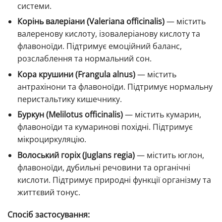
системи.
Корінь валеріани (Valeriana officinalis)
— містить
валеренову кислоту, ізовалеріанову кислоту та
флавоноїди. Підтримує емоційний баланс,
розслаблення та нормальний сон.
Кора крушини (Frangula alnus)
— містить
антрахінони та флавоноїди. Підтримує нормальну
перистальтику кишечнику.
Буркун (Melilotus officinalis)
— містить кумарин,
флавоноїди та кумаринові похідні. Підтримує
мікроциркуляцію.
Волоський горіх (Juglans regia)
— містить юглон,
флавоноїди, дубильні речовини та органічні
кислоти. Підтримує природні функції організму та
життєвий тонус.
Спосіб застосування: