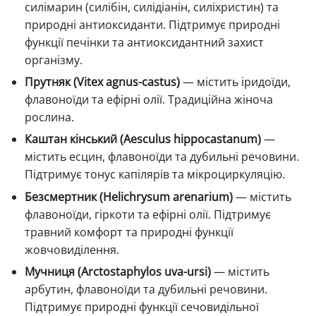
силімарин (силібін, силідіанін, силіхристин) та
природні антиоксиданти. Підтримує природні
функції печінки та антиоксидантний захист
організму.
Прутняк (Vitex agnus-castus)
— містить іридоїди,
флавоноїди та ефірні олії. Традиційна жіноча
рослина.
Каштан кінський (Aesculus hippocastanum)
—
містить есцин, флавоноїди та дубильні речовини.
Підтримує тонус капілярів та мікроциркуляцію.
Безсмертник (Helichrysum arenarium)
— містить
флавоноїди, гіркоти та ефірні олії. Підтримує
травний комфорт та природні функції
жовчовиділення.
Мучниця (Arctostaphylos uva-ursi)
— містить
арбутин, флавоноїди та дубильні речовини.
Підтримує природні функції сечовидільної