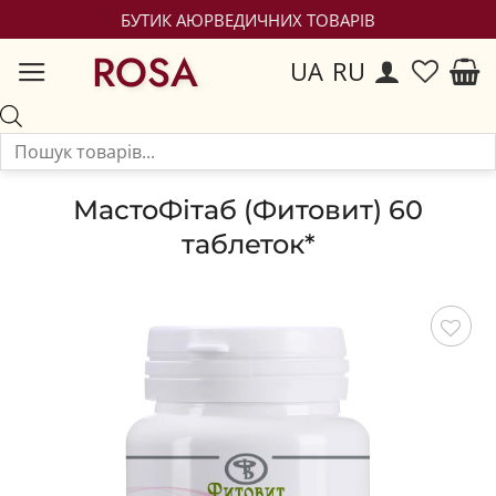
БУТИК АЮРВЕДИЧНИХ ТОВАРІВ
ROSA
UA
RU
МастоФітаб (Фитовит) 60
таблеток*
Зберегти