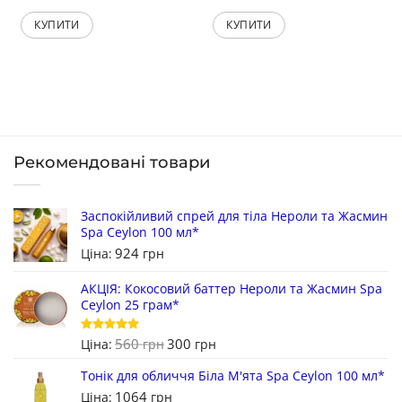
КУПИТИ
КУПИТИ
Рекомендовані товари
Заспокійливий спрей для тіла Нероли та Жасмин
Spa Ceylon 100 мл*
924
Ціна:
грн
АКЦІЯ: Кокосовий баттер Нероли та Жасмин Spa
Ceylon 25 грам*
560
300
Оцінено в
Ціна:
грн
грн
5
з 5
Тонік для обличчя Біла М'ята Spa Ceylon 100 мл*
1064
Ціна:
грн