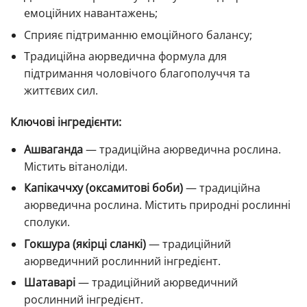
емоційних навантажень;
Сприяє підтриманню емоційного балансу;
Традиційна аюрведична формула для
підтримання чоловічого благополуччя та
життєвих сил.
Ключові інгредієнти:
Ашваганда
— традиційна аюрведична рослина.
Містить вітаноліди.
Капікаччху (оксамитові боби)
— традиційна
аюрведична рослина. Містить природні рослинні
сполуки.
Гокшура (якірці сланкі)
— традиційний
аюрведичний рослинний інгредієнт.
Шатаварі
— традиційний аюрведичний
рослинний інгредієнт.