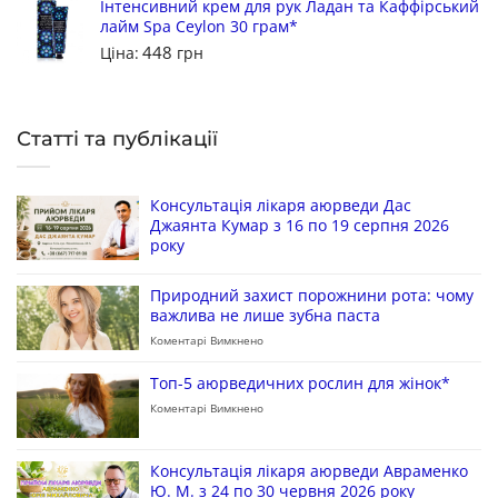
Інтенсивний крем для рук Ладан та Каффірський
лайм Spa Ceylon 30 грам*
448
Ціна:
грн
Статті та публікації
Консультація лікаря аюрведи Дас
Джаянта Кумар з 16 по 19 серпня 2026
року
Природний захист порожнини рота: чому
важлива не лише зубна паста
Коментарі Вимкнено
Топ-5 аюрведичних рослин для жінок*
Коментарі Вимкнено
Консультація лікаря аюрведи Авраменко
Ю. М. з 24 по 30 червня 2026 року