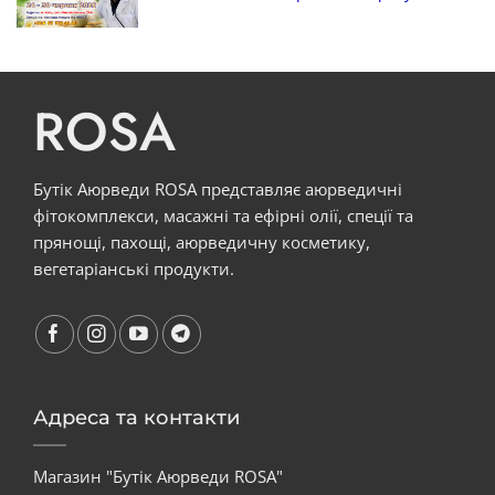
ROSA
Бутік Аюрведи ROSA представляє аюрведичні
фітокомплекси, масажні та ефірні олії, спеції та
прянощі, пахощі, аюрведичну косметику,
вегетаріанські продукти.
Адреса та контакти
Магазин "Бутік Аюрведи ROSA"