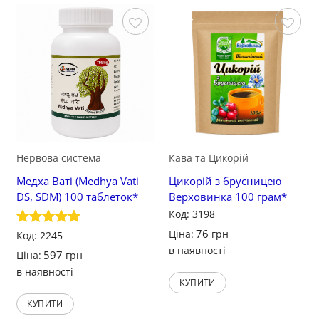
Зберегти
Зберегти
Нервова система
Кава та Цикорій
Медха Ваті (Medhya Vati
Цикорій з брусницею
DS, SDM) 100 таблеток*
Верховинка 100 грам*
Код: 3198
76
Ціна:
грн
Оцінено в
Код: 2245
5
з 5
в наявності
597
Ціна:
грн
в наявності
КУПИТИ
КУПИТИ