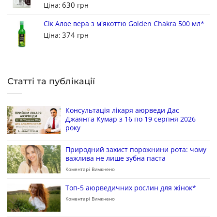
630
Ціна:
грн
Сік Алое вера з м'якоттю Golden Chakra 500 мл*
374
Ціна:
грн
Статті та публікації
Консультація лікаря аюрведи Дас
Джаянта Кумар з 16 по 19 серпня 2026
року
Природний захист порожнини рота: чому
важлива не лише зубна паста
Коментарі Вимкнено
Топ-5 аюрведичних рослин для жінок*
Коментарі Вимкнено