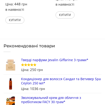
448
Ціна:
грн
в наявності
в наявності
КУПИТИ
КУПИТИ
Рекомендовані товари
Тверді парфуми Jevalin Giffarine 3 грами*
250
Ціна:
грн
Оцінено в
5
з 5
Кондиціонер для волосся Сандал та Ветивер Spa
Ceylon 250 мл*
1036
Ціна:
грн
Зволожувальний крем для обличчя з
пребіотиком FACY 30 грам*