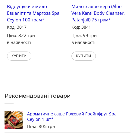
Відлущуюче мило
Мило з алое вера (Aloe
Евкаліпт та Маргоза Spa
Vera Kanti Body Cleanser,
Ceylon 100 грам*
Patanjali) 75 грам*
Код: 3017
Код: 3841
322
99
Ціна:
грн
Ціна:
грн
в наявності
в наявності
КУПИТИ
КУПИТИ
Рекомендовані товари
Ароматичне саше Рожевий Грейпфрут Spa
Ceylon 1 шт*
805
Ціна:
грн