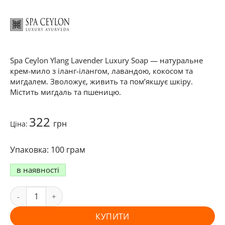
Spa Ceylon Ylang Lavender Luxury Soap — натуральне
крем-мило з іланг-ілангом, лавандою, кокосом та
мигдалем. Зволожує, живить та пом’якшує шкіру.
Містить мигдаль та пшеницю.
322
грн
Ціна:
100 грам
в наявності
КУПИТИ