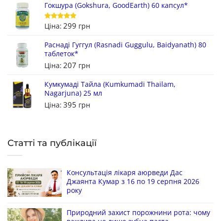
Гокшура (Gokshura, GoodEarth) 60 капсул*
299
Ціна:
грн
Оцінено в
5
з 5
Раснаді Гуггул (Rasnadi Guggulu, Baidyanath) 80
таблеток*
207
Ціна:
грн
Кумкумаді Тайла (Kumkumadi Thailam,
Nagarjuna) 25 мл
395
Ціна:
грн
Статті та публікації
Консультація лікаря аюрведи Дас
Джаянта Кумар з 16 по 19 серпня 2026
року
Природний захист порожнини рота: чому