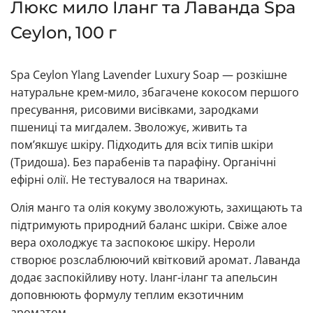
Люкс мило Іланг та Лаванда Spa
Ceylon, 100 г
Spa Ceylon Ylang Lavender Luxury Soap — розкішне
натуральне крем-мило, збагачене кокосом першого
пресування, рисовими висівками, зародками
пшениці та мигдалем. Зволожує, живить та
пом’якшує шкіру. Підходить для всіх типів шкіри
(Тридоша). Без парабенів та парафіну. Органічні
ефірні олії. Не тестувалося на тваринах.
Олія манго та олія кокуму зволожують, захищають та
підтримують природний баланс шкіри. Свіже алое
вера охолоджує та заспокоює шкіру. Нероли
створює розслаблюючий квітковий аромат. Лаванда
додає заспокійливу ноту. Іланг-іланг та апельсин
доповнюють формулу теплим екзотичним
ароматом.