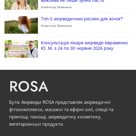
важлива не лише зубна паста
Коментарі Вимкнено
Топ-5 аюрведичних рослин для жінок*
Коментарі Вимкнено
Консультація лікаря аюрведи Авраменко
Ю. М. з 24 по 30 червня 2026 року
ROSA
Бутік Аюрведи ROSA представляє аюрведичні
фітокомплекси, масажні та ефірні олії, спеції та
прянощі, пахощі, аюрведичну косметику,
вегетаріанські продукти.