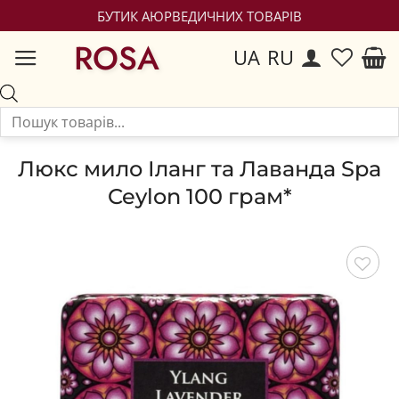
БУТИК АЮРВЕДИЧНИХ ТОВАРІВ
ROSA
UA
RU
Люкс мило Іланг та Лаванда Spa
Ceylon 100 грам*
Зберегти