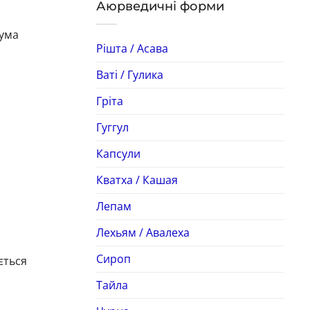
Аюрведичні форми
кума
Рішта / Асава
Ваті / Гулика
Гріта
Гуггул
Капсули
Кватха / Кашая
Лепам
Лехьям / Авалеха
Сироп
ється
Тайла