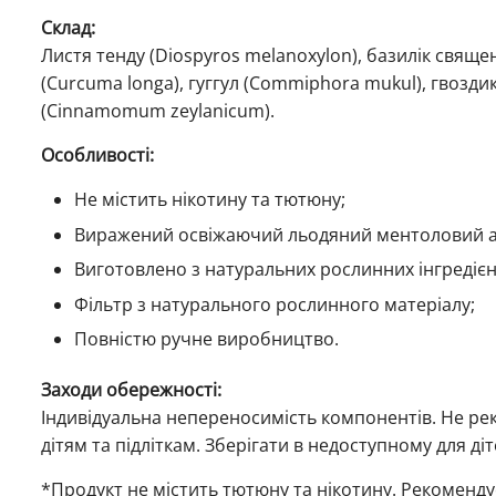
Склад:
Листя тенду (Diospyros melanoxylon), базилік священ
(Curcuma longa), гуггул (Commiphora mukul), гвозди
(Cinnamomum zeylanicum).
Особливості:
Не містить нікотину та тютюну;
Виражений освіжаючий льодяний ментоловий 
Виготовлено з натуральних рослинних інгредієн
Фільтр з натурального рослинного матеріалу;
Повністю ручне виробництво.
Заходи обережності:
Індивідуальна непереносимість компонентів. Не реко
дітям та підліткам. Зберігати в недоступному для діт
*Продукт не містить тютюну та нікотину. Рекоменд