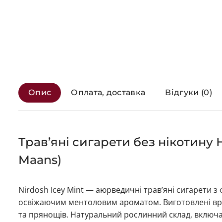
Опис
Оплата, доставка
Відгуки (0)
Трав’яні сигарети без нікотину 
Maans)
Nirdosh Icey Mint — аюрведичні трав’яні сигарети 
освіжаючим ментоловим ароматом. Виготовлені вру
та прянощів. Натуральний рослинний склад, включа