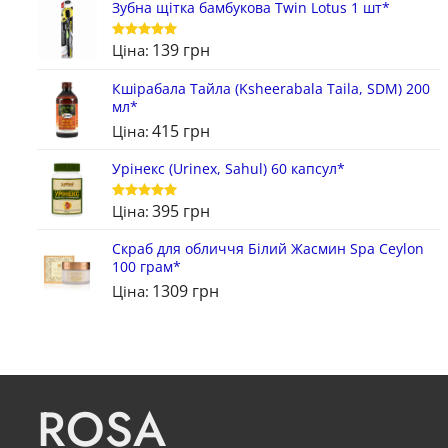
Зубна щітка бамбукова Twin Lotus 1 шт*
139
грн
Ціна:
Оцінено в
5
з 5
Кшірабала Тайла (Ksheerabala Taila, SDM) 200
мл*
415
грн
Ціна:
Урінекс (Urinex, Sahul) 60 капсул*
395
грн
Ціна:
Оцінено в
5
з 5
Скраб для обличчя Білий Жасмин Spa Ceylon
100 грам*
1309
грн
Ціна:
ROSA