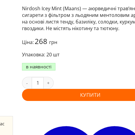
Nirdosh Icey Mint (Maans) — аюрведичні трав’ян
сигарети з фільтром з льодяним ментоловим 
на основі листя тенду, базиліку, солодки, курку
гвоздики. Не містять нікотину та тютюну.
268
Ціна:
грн
20 шт
в наявності
КУПИТИ
час