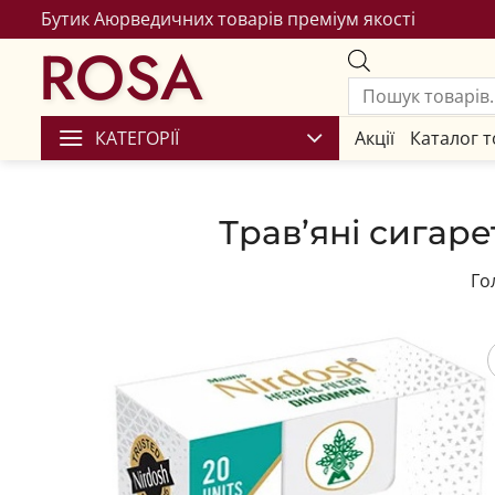
Бутик Аюрведичних товарів преміум якості
ROSA
КАТЕГОРІЇ
Акції
Каталог т
Трав’яні сигаре
Го
Збере