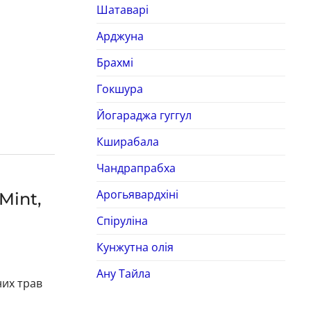
Шатаварі
Арджуна
Брахмі
Гокшура
Йогараджа гуггул
Кширабала
Чандрапрабха
Арогьявардхіні
Mint,
Спіруліна
Кунжутна олія
Ану Тайла
них трав