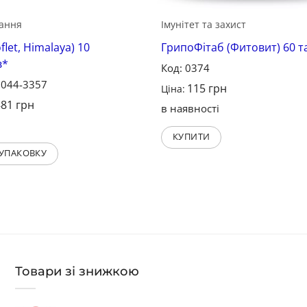
хання
Імунітет та захист
flet, Himalaya) 10
ГрипоФітаб (Фитовит) 60 т
в*
Код: 0374
3044-3357
115
грн
Ціна:
81
грн
–
в наявності
і
КУПИТИ
 УПАКОВКУ
Товари зі знижкою