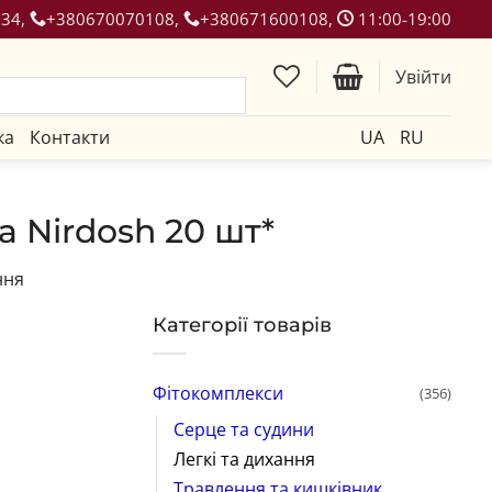
134,
+380670070108,
+380671600108,
11:00-19:00
Увійти
ка
Контакти
UA
RU
а Nirdosh 20 шт*
ння
Категорії товарів
Фітокомплекси
(356)
Серце та судини
Легкі та дихання
Травлення та кишківник