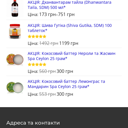
АКЦIЯ: Дханвантарам тайла (Dhanwantara
Taila, SDM) 500 мл*
173
грн
751
грн
Ціна:
–
АКЦІЯ: Шива Гутіка (Shiva Gutika, SDM) 100
таблеток*
1492
грн
1199
грн
Оцінено в
Ціна:
5
з 5
АКЦІЯ: Кокосовий баттер Нероли та Жасмин
Spa Ceylon 25 грам*
560
грн
300
грн
Оцінено в
Ціна:
5
з 5
АКЦІЯ: Кокосовий баттер Лемонграс та
Мандарин Spa Ceylon 25 грам*
553
грн
300
грн
Ціна:
Адреса та контакти