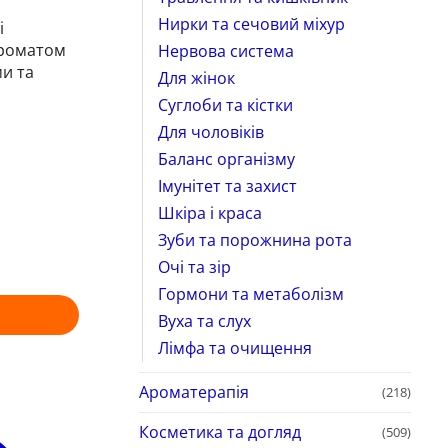
Нирки та сечовий міхур
і
ароматом
Нервова система
ми та
Для жінок
Суглоби та кістки
Для чоловіків
Баланс організму
Імунітет та захист
Шкіра і краса
Зуби та порожнина рота
Очі та зір
Гормони та метаболізм
Вуха та слух
Лімфа та очищення
Ароматерапія
(218)
Косметика та догляд
(509)