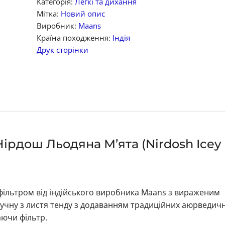
Категорія:
Легкі та дихання
Мітка:
Новий опис
Виробник:
Maans
Країна походження:
Індія
Друк сторінки
Нірдош Льодяна М’ята (Nirdosh Icey 
з фільтром від індійського виробника Maans з вираженим
чну з листя тенду з додаванням традиційних аюрведич
ючи фільтр.