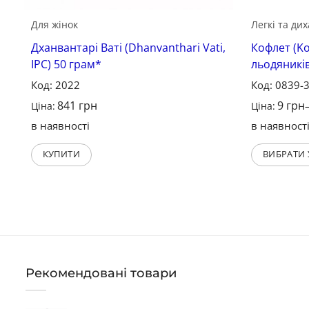
Для жінок
Легкі та ди
Дханвантарі Ваті (Dhanvanthari Vati,
Кофлет (Ko
IPC) 50 грам*
льодяникі
Код: 2022
Код: 0839-
841
грн
9
грн
Ціна:
Ціна:
в наявності
в наявност
КУПИТИ
ВИБРАТИ
Рекомендовані товари