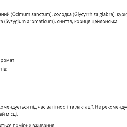
ний (Ocimum sanctum), солодка (Glycyrrhiza glabra), кур
ка (Syzygium aromaticum), сниття, кориця цейлонська
аромат;
тів;
мендується під час вагітності та лактації. Не рекоменду
ей місці.
ується помірне вживання.