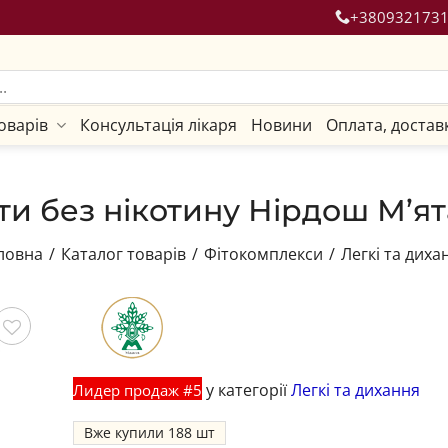
+380932173
оварів
Консультація лікаря
Новини
Оплата, достав
ти без нікотину Нірдош М’ят
ловна
/
Каталог товарів
/
Фітокомплекси
/
Легкі та диха
гти
у категорії
Легкі та дихання
Лидер продаж #5
Вже купили
188