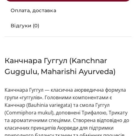
Оплата, доставка
Відгуки (0)
Канчнара Гуггул (Kanchnar
Guggulu, Maharishi Ayurveda)
Канчнара Гуггул — класична аюрведична формула
групи «гуггулів». Головними компонентами є
Канчнар (Bauhinia variegata) та смола Гуггул
(Commiphora mukul), доповнені Трифалою, Трикату
та ароматичними спеціями. Створена відповідно до
класичних принципів Аюрведи для підтримки
природного балансу тканин та обмінних процесів.