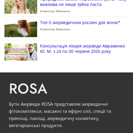
важлива не лише зубна паста
Коментарі Вимкнено
Топ-5 аюрведичних рослин для жінок*
Коментарі Вимкнено
Консультація лікаря аюрведи Авраменко
Ю. М. з 24 по 30 червня 2026 року
ROSA
Бутік Аюрведи ROSA представляє аюрведичні
фітокомплекси, масажні та ефірні олії, спеції та
прянощі, пахощі, аюрведичну косметику,
вегетаріанські продукти.