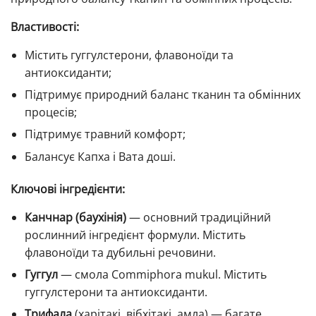
Властивості:
Містить гуггулстерони, флавоноїди та
антиоксиданти;
Підтримує природний баланс тканин та обмінних
процесів;
Підтримує травний комфорт;
Балансує Капха і Вата доші.
Ключові інгредієнти:
Канчнар (баухінія)
— основний традиційний
рослинний інгредієнт формули. Містить
флавоноїди та дубильні речовини.
Гуггул
— смола Commiphora mukul. Містить
гуггулстерони та антиоксиданти.
Трифала
(харітакі, вібхітакі, амла) — багате