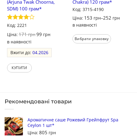
(Arjuna Twak Choorna,
Chakra) 120 грам*
SDM) 100 грам*
Код: 3715-4190
153
252
Ціна:
грн
–
грн
в наявності
Оцінено
Код: 2221
в
4
з 5
171
99
Ціна:
грн
грн
Вибрати упаковку
в наявності
Вжити до:
04.2026
КУПИТИ
Рекомендовані товари
Ароматичне саше Рожевий Грейпфрут Spa
Ceylon 1 шт*
805
Ціна:
грн