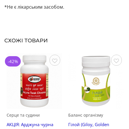
*Не є лікарським засобом.
СХОЖІ ТОВАРИ
-42%
Зберегти
Зберегти
Серце та судини
Баланс організму
АКЦІЯ: Арджуна чурна
Гілой (Giloy, Golden