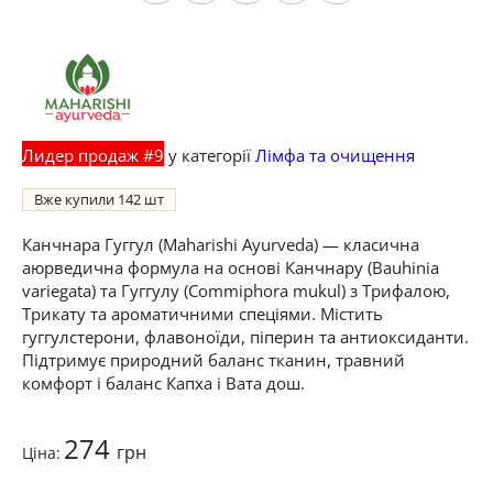
Лидер продаж #9
у категорії
Лімфа та очищення
Вже купили
142
Канчнара Гуггул (Maharishi Ayurveda) — класична
аюрведична формула на основі Канчнару (Bauhinia
variegata) та Гуггулу (Commiphora mukul) з Трифалою,
Трикату та ароматичними спеціями. Містить
гуггулстерони, флавоноїди, піперин та антиоксиданти.
Підтримує природний баланс тканин, травний
комфорт і баланс Капха і Вата дош.
274
грн
Ціна: