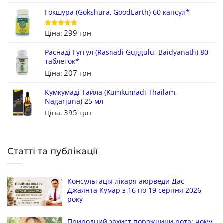
Гокшура (Gokshura, GoodEarth) 60 капсул*
299
Ціна:
грн
Оцінено в
5
з 5
Раснаді Гуггул (Rasnadi Guggulu, Baidyanath) 80
таблеток*
207
Ціна:
грн
Кумкумаді Тайла (Kumkumadi Thailam,
Nagarjuna) 25 мл
395
Ціна:
грн
Статті та публікації
Консультація лікаря аюрведи Дас
Джаянта Кумар з 16 по 19 серпня 2026
року
Природний захист порожнини рота: чому