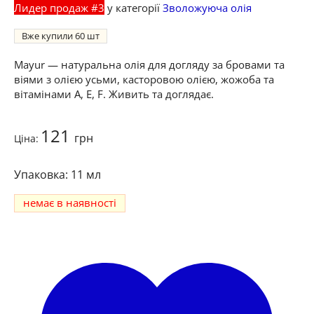
Лидер продаж #3
у категорії
Зволожуюча олія
Вже купили
60
Mayur — натуральна олія для догляду за бровами та
віями з олією усьми, касторовою олією, жожоба та
вітамінами A, E, F. Живить та доглядає.
121
грн
Ціна:
11 мл
немає в наявності