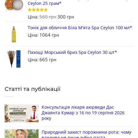
Ceylon 25 грам*
560
300
Оцінено в
Ціна:
грн
грн
5
з 5
Тонік для обличчя Біла М'ята Spa Ceylon 100 мл*
1064
Ціна:
грн
Пахощі Морський бриз Spa Ceylon 30 шт*
665
Ціна:
грн
Статті та публікації
Консультація лікаря аюрведи Дас
Джаянта Кумар з 16 по 19 серпня 2026
року
Природний захист порожнини рота: чому
важлива не лише зубна паста