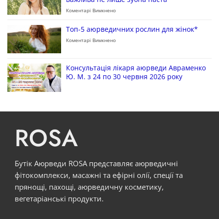
Коментарі Вимкнено
Топ-5 аюрведичних рослин для жінок*
Коментарі Вимкнено
Консультація лікаря аюрведи Авраменко
Ю. М. з 24 по 30 червня 2026 року
ROSA
Бутік Аюрведи ROSA представляє аюрведичні
фітокомплекси, масажні та ефірні олії, спеції та
прянощі, пахощі, аюрведичну косметику,
вегетаріанські продукти.