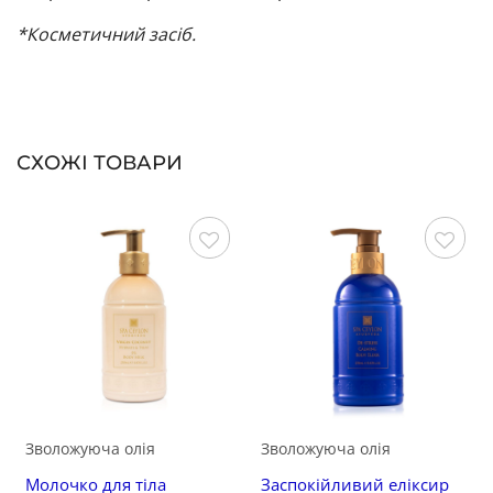
*Косметичний засіб.
СХОЖІ ТОВАРИ
Зберегти
Зберегти
Зволожуюча олія
Зволожуюча олія
Молочко для тіла
Заспокійливий еліксир