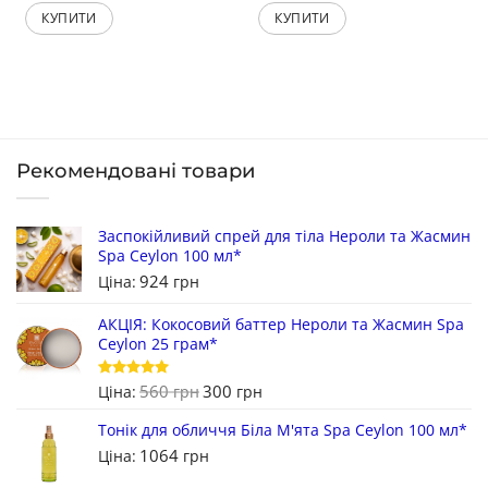
КУПИТИ
КУПИТИ
Рекомендовані товари
Заспокійливий спрей для тіла Нероли та Жасмин
Spa Ceylon 100 мл*
924
Ціна:
грн
АКЦІЯ: Кокосовий баттер Нероли та Жасмин Spa
Ceylon 25 грам*
560
300
Оцінено в
Ціна:
грн
грн
5
з 5
Тонік для обличчя Біла М'ята Spa Ceylon 100 мл*
1064
Ціна:
грн