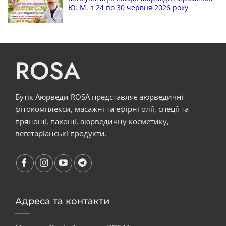
Ю. М. з 24 по 30 червня 2026 року
ROSA
Бутік Аюрведи ROSA представляє аюрведичні
фітокомплекси, масажні та ефірні олії, спеції та
прянощі, пахощі, аюрведичну косметику,
вегетаріанські продукти.
Адреса та контакти