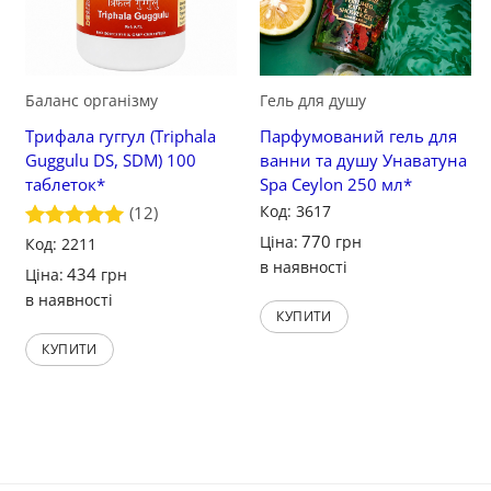
Баланс організму
Гель для душу
Трифала гуггул (Triphala
Парфумований гель для
Guggulu DS, SDM) 100
ванни та душу Унаватуна
таблеток*
Spa Ceylon 250 мл*
Код: 3617
(12)
770
Ціна:
грн
Оцінено в
Код: 2211
5
з 5
в наявності
434
Ціна:
грн
в наявності
КУПИТИ
КУПИТИ