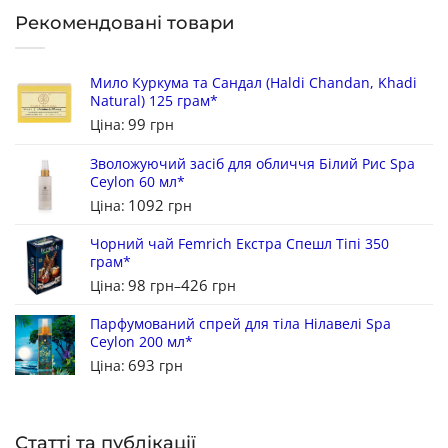
Рекомендовані товари
Мило Куркума та Сандал (Haldi Chandan, Khadi
Natural) 125 грам*
99
Ціна:
грн
Зволожуючий засіб для обличчя Білий Рис Spa
Ceylon 60 мл*
1092
Ціна:
грн
Чорний чай Femrich Екстра Спешл Тіпі 350
грам*
98
426
Ціна:
грн
–
грн
Парфумований спрей для тіла Нілавелі Spa
Ceylon 200 мл*
693
Ціна:
грн
Статті та публікації