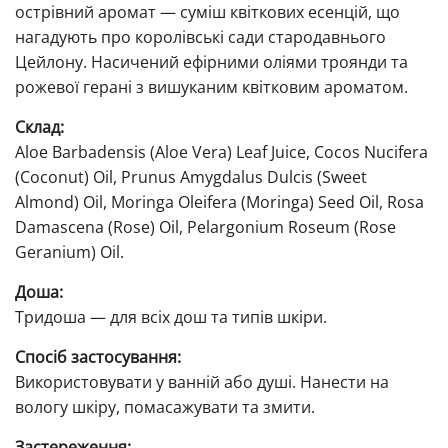
острівний аромат — суміш квіткових есенцій, що
нагадують про королівські сади стародавнього
Цейлону. Насичений ефірними оліями троянди та
рожевої герані з вишуканим квітковим ароматом.
Склад:
Aloe Barbadensis (Aloe Vera) Leaf Juice, Cocos Nucifera
(Coconut) Oil, Prunus Amygdalus Dulcis (Sweet
Almond) Oil, Moringa Oleifera (Moringa) Seed Oil, Rosa
Damascena (Rose) Oil, Pelargonium Roseum (Rose
Geranium) Oil.
Доша:
Тридоша — для всіх дош та типів шкіри.
Спосіб застосування:
Використовувати у ванній або душі. Нанести на
вологу шкіру, помасажувати та змити.
Застереження: