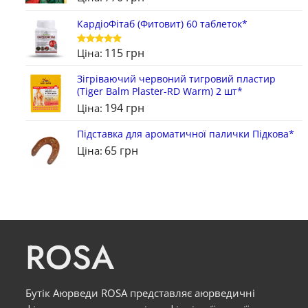
КардіоФітаб (Фитовит) 60 таблеток*
115
грн
Ціна:
Оцінено в
5
з 5
Зігріваючий червоний тигровий пластир
(Tiger Balm Plaster-RD Warm) 2 шт*
194
грн
Ціна:
Підставка для ароматичної палички Підкова*
65
грн
Ціна:
ROSA
Бутік Аюрведи ROSA представляє аюрведичні