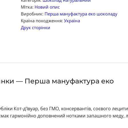
Категорія:
Шоколад натуральний
Мітка:
Новий опис
Виробник:
Перша мануфактура еко шоколаду
Країна походження:
Україна
Друк сторінки
инки — Перша мануфактура еко
іки Кот-д’Івуар, без ГМО, консервантів, соєвого лецити
мак гармонійно доповнений нотками запашного меду, л