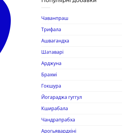
Популярні добавки
Чаванпраш
Трифала
Ашвагандха
Шатаварі
Арджуна
Брахмі
Гокшура
Йогараджа гуггул
Кширабала
Чандрапрабха
Арогьявардхіні