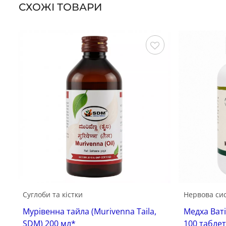
СХОЖІ ТОВАРИ
Зберегти
Суглоби та кістки
Нервова си
Мурівенна тайла (Murivenna Taila,
Медха Ваті
SDM) 200 мл*
100 табле