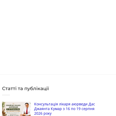
Код: 2288
Оц
468
грн
Ко
Ціна:
в
в наявності
Цін
в 
КУПИТИ
В
Статті та публікації
Консультація лікаря аюрведи Дас
Джаянта Кумар з 16 по 19 серпня
2026 року