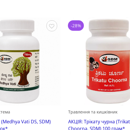
-28%
Зберегти
стема
Травлення та кишківник
 (Medhya Vati DS, SDM)
АКЦІЯ: Трікату чурна (Trika
ток*
Choorna, SDM) 100 грам*