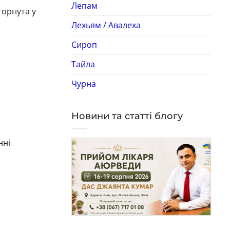
Лепам
горнута у
Лехьям / Авалеха
Сироп
Тайла
Чурна
Новини та статті блогу
нні