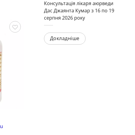
Консультація лікаря аюрведи
Дас Джаянта Кумар з 16 по 19
серпня 2026 року
-
Докладніше
Зберегти
Зберегти
Нервова система
Се
tu
Махамаша Тайла (Mahamasha Taila,
АК
SDM) 200 мл*
Ch