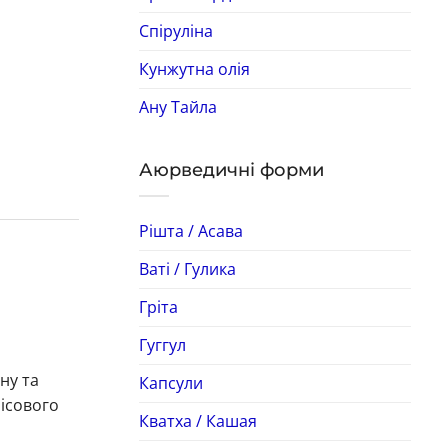
Спіруліна
Кунжутна олія
Ану Тайла
Аюрведичні форми
Рішта / Асава
Ваті / Гулика
Гріта
Гуггул
ну та
Капсули
ісового
Кватха / Кашая