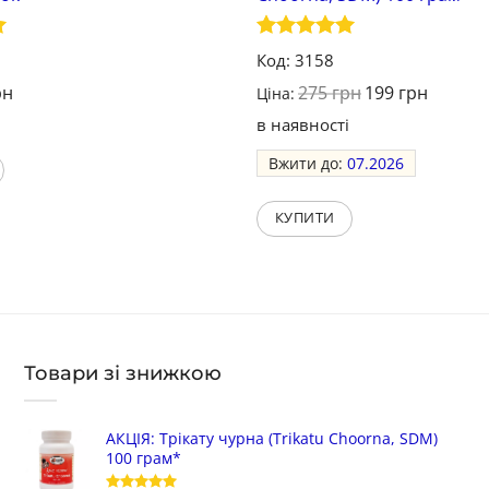
Оцінено в
Код: 3158
5
з 5
рн
275
грн
199
грн
Ціна:
і
в наявності
Вжити до:
07.2026
КУПИТИ
Товари зі знижкою
АКЦІЯ: Трікату чурна (Trikatu Choorna, SDM)
100 грам*