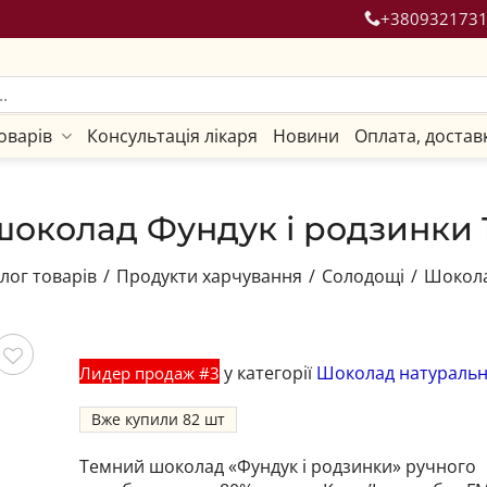
+380932173
оварів
Консультація лікаря
Новини
Оплата, достав
околад Фундук і родзинки 
лог товарів
/
Продукти харчування
/
Солодощі
/
Шокола
у категорії
Шоколад натураль
Лидер продаж #3
гти
Вже купили
82
Темний шоколад «Фундук і родзинки» ручного