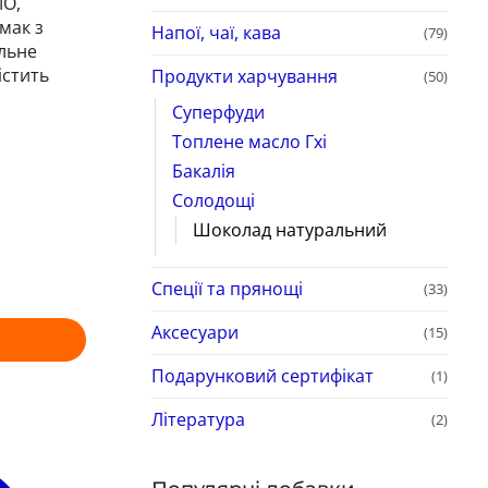
МО,
мак з
Напої, чаї, кава
(79)
ильне
істить
Продукти харчування
(50)
Суперфуди
Топлене масло Гхі
Бакалія
Солодощі
Шоколад натуральний
Спеції та прянощі
(33)
Аксесуари
(15)
Подарунковий сертифікат
(1)
Література
(2)