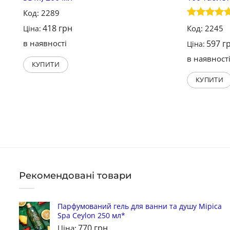
Код: 2289
Оцінено в
418
грн
Код: 2245
Ціна:
5
з 5
в наявності
597
г
Ціна:
в наявност
КУПИТИ
КУПИТИ
Рекомендовані товари
Парфумований гель для ванни та душу Міріса
Spa Ceylon 250 мл*
770
грн
Ціна: