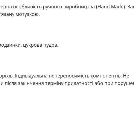
терна особливість ручного виробництва (Hand Made). За
в’язану мотузкою.
 родзинки, цукрова пудра.
горіхів. Індивідуальна непереносимість компонентів. Не
ти після закінчення терміну придатності або при поруше