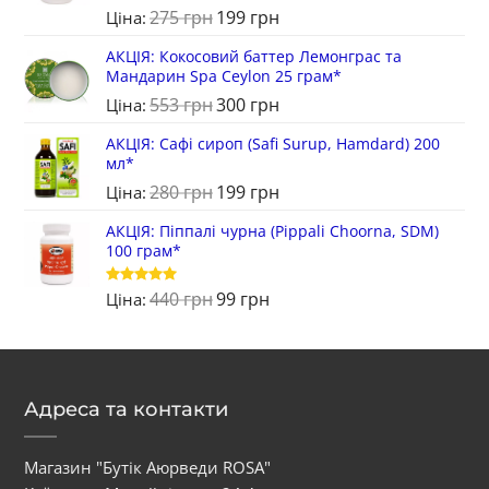
275
грн
199
грн
Оцінено в
Ціна:
5
з 5
АКЦІЯ: Кокосовий баттер Лемонграс та
Мандарин Spa Ceylon 25 грам*
553
грн
300
грн
Ціна:
АКЦІЯ: Cафі сироп (Safi Surup, Hamdard) 200
мл*
280
грн
199
грн
Ціна:
АКЦІЯ: Піппалі чурна (Pippali Choorna, SDM)
100 грам*
440
грн
99
грн
Оцінено в
Ціна:
5
з 5
Адреса та контакти
Магазин "Бутік Аюрведи ROSA"