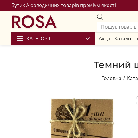
Бутик Аюрведичних товарів преміум якості
ROSA
КАТЕГОРІЇ
Акції
Каталог т
Темний ш
Головна
/
Ката
Збере