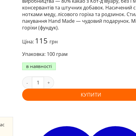
виробництва — 80% какао з Кот-д’Івуару, без Г
консервантів та штучних добавок. Насичений с
нотками меду, лісового горіха та родзинок. Ст
пакування Hand Made — чудовий подарунок. М
горіхи (фундук).
115
Ціна:
грн
100 грам
в наявності
КУПИТИ
час