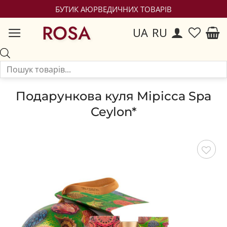
БУТИК АЮРВЕДИЧНИХ ТОВАРІВ
ROSA
UA
RU
Подарункова куля Мірісса Spa
Ceylon*
Зберегти