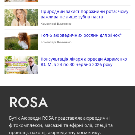
Природний захист порожнини рота: чому
важлива не лише зубна паста
Коментарі Вимкнено
Топ-5 аюрведичних рослин для жінок*
Коментарі Вимкнено
Консультація лікаря аюрведи Авраменко
Ю. М. з 24 по 30 червня 2026 року
ROSA
Бутік Аюрведи ROSA представляє аюрведичні
фітокомплекси, масажні та ефірні олії, спеції та
прянощі, пахощі, аюрведичну косметику,