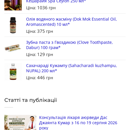
Кешарайя Spa Ceylon 250 мл*
1036
Ціна:
грн
Олія водяного жасміну (Dok Mok Essential Oil,
Aromascented) 10 мл*
375
Ціна:
грн
Зубна паста з Гвоздикою (Clove Toothpaste,
Dabur) 100 грам*
129
Ціна:
грн
Сахачараді Кужампу (Sahacharadi kuzhampu,
NUPAL) 200 мл*
446
Ціна:
грн
Статті та публікації
Консультація лікаря аюрведи Дас
Джаянта Кумар з 16 по 19 серпня 2026
року