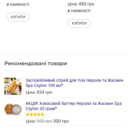
490
Ціна:
грн
в наявності
в наявності
КУПИТИ
КУПИТИ
Рекомендовані товари
Заспокійливий спрей для тіла Нероли та Жасмин
Spa Ceylon 100 мл*
924
Ціна:
грн
АКЦІЯ: Кокосовий баттер Нероли та Жасмин Spa
Ceylon 25 грам*
560
300
Оцінено в
Ціна:
грн
грн
5
з 5