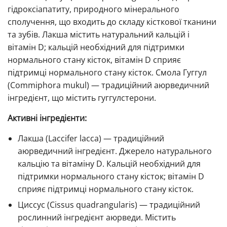
гідроксіапатиту, природного мінерального
сполучення, що входить до складу кісткової тканини
та зубів. Лакша містить натуральний кальцій і
вітамін D; кальцій необхідний для підтримки
нормального стану кісток, вітамін D сприяє
підтримці нормального стану кісток. Смола Гуггул
(Commiphora mukul) — традиційний аюрведичний
інгредієнт, що містить гуггулстерони.
Активні інгредієнти:
Лакша (Laccifer lacca) — традиційний
аюрведичний інгредієнт. Джерело натурального
кальцію та вітаміну D. Кальцій необхідний для
підтримки нормального стану кісток; вітамін D
сприяє підтримці нормального стану кісток.
Циссус (Cissus quadrangularis) — традиційний
рослинний інгредієнт аюрведи. Містить