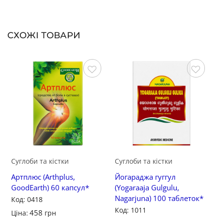
СХОЖІ ТОВАРИ
Зберегти
Зберегти
Суглоби та кістки
Суглоби та кістки
Артплюс (Arthplus,
Йогараджа гуггул
GoodEarth) 60 капсул*
(Yogaraaja Gulgulu,
Nagarjuna) 100 таблеток*
Код: 0418
Код: 1011
458
Ціна:
грн