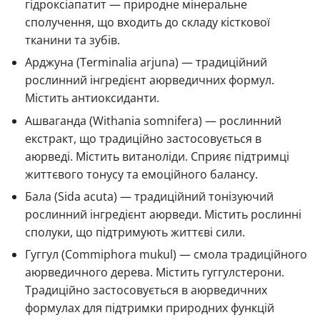
гідроксіапатит — природне мінеральне
сполучення, що входить до складу кісткової
тканини та зубів.
Арджуна (Terminalia arjuna) — традиційний
рослинний інгредієнт аюрведичних формул.
Містить антиоксиданти.
Ашваганда (Withania somnifera) — рослинний
екстракт, що традиційно застосовується в
аюрведі. Містить витаноліди. Сприяє підтримці
життєвого тонусу та емоційного балансу.
Бала (Sida acuta) — традиційний тонізуючий
рослинний інгредієнт аюрведи. Містить рослинні
сполуки, що підтримують життєві сили.
Гуггул (Commiphora mukul) — смола традиційного
аюрведичного дерева. Містить гуггулстерони.
Традиційно застосовується в аюрведичних
формулах для підтримки природних функцій