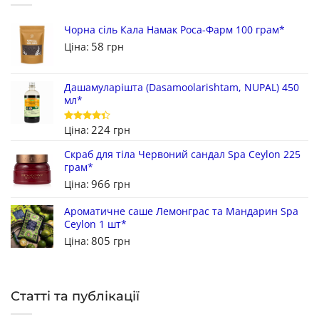
Чорна сіль Кала Намак Роса-Фарм 100 грам*
58
Ціна:
грн
Дашамуларішта (Dasamoolarishtam, NUPAL) 450
мл*
224
Ціна:
грн
Оцінено
в
4.33
з
5
Скраб для тіла Червоний сандал Spa Ceylon 225
грам*
966
Ціна:
грн
Ароматичне саше Лемонграс та Мандарин Spa
Ceylon 1 шт*
805
Ціна:
грн
Статті та публікації