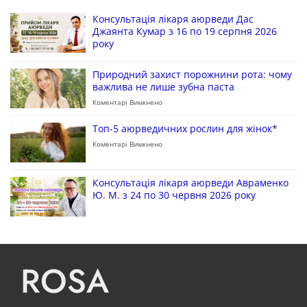
Консультація лікаря аюрведи Дас
Джаянта Кумар з 16 по 19 серпня 2026
року
Природний захист порожнини рота: чому
важлива не лише зубна паста
Коментарі Вимкнено
Топ-5 аюрведичних рослин для жінок*
Коментарі Вимкнено
Консультація лікаря аюрведи Авраменко
Ю. М. з 24 по 30 червня 2026 року
ROSA