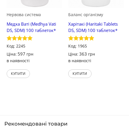
Нервова система
Баланс організму
Медха Ваті (Medhya Vati
Харітакі (Haritaki Tablets
DS, SDM) 100 таблеток*
DS, SDM) 100 таблеток*
Оцінено в
Код: 2245
Оцінено в
Код: 1965
5
з 5
5
з 5
597
363
Ціна:
грн
Ціна:
грн
в наявності
в наявності
КУПИТИ
КУПИТИ
Рекомендовані товари