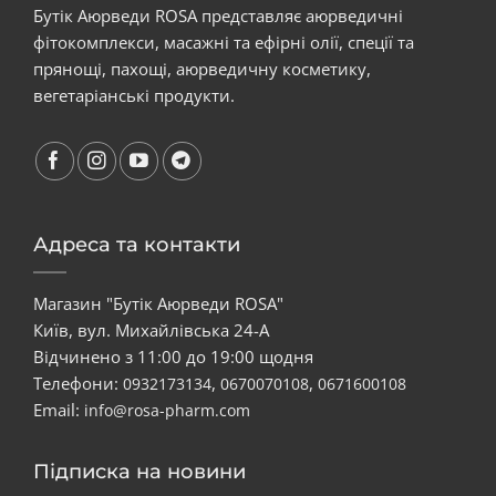
Бутік Аюрведи ROSA представляє аюрведичні
фітокомплекси, масажні та ефірні олії, спеції та
прянощі, пахощі, аюрведичну косметику,
вегетаріанські продукти.
Адреса та контакти
Магазин "Бутік Аюрведи ROSA"
Київ, вул. Михайлівська 24-А
Відчинено з 11:00 до 19:00 щодня
Телефони:
,
,
0932173134
0670070108
0671600108
Email:
info@rosa-pharm.com
Підписка на новини