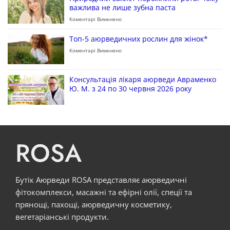
важлива не лише зубна паста
Коментарі Вимкнено
Топ-5 аюрведичних рослин для жінок*
Коментарі Вимкнено
Консультація лікаря аюрведи Авраменко
Ю. М. з 24 по 30 червня 2026 року
ROSA
Бутік Аюрведи ROSA представляє аюрведичні
фітокомплекси, масажні та ефірні олії, спеції та
прянощі, пахощі, аюрведичну косметику,
вегетаріанські продукти.