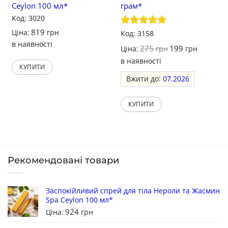
Ceylon 100 мл*
грам*
Код: 3020
819
Ціна:
грн
Оцінено в
Код: 3158
5
з 5
в наявності
275
199
Ціна:
грн
грн
в наявності
КУПИТИ
Вжити до:
07.2026
КУПИТИ
Рекомендовані товари
Заспокійливий спрей для тіла Нероли та Жасмин
Spa Ceylon 100 мл*
924
Ціна:
грн