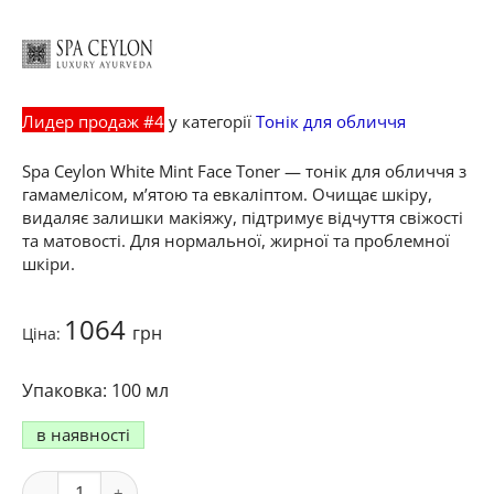
Лидер продаж #4
у категорії
Тонік для обличчя
Spa Ceylon White Mint Face Toner — тонік для обличчя з
гамамелісом, м’ятою та евкаліптом. Очищає шкіру,
видаляє залишки макіяжу, підтримує відчуття свіжості
та матовості. Для нормальної, жирної та проблемної
шкіри.
1064
грн
Ціна:
100 мл
в наявності