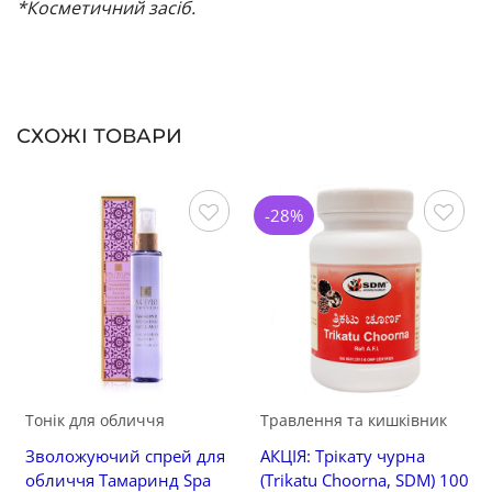
*Косметичний засіб.
СХОЖІ ТОВАРИ
-28%
Зберегти
Зберегти
Тонік для обличчя
Травлення та кишківник
Зволожуючий спрей для
АКЦІЯ: Трікату чурна
обличчя Тамаринд Spa
(Trikatu Choorna, SDM) 100