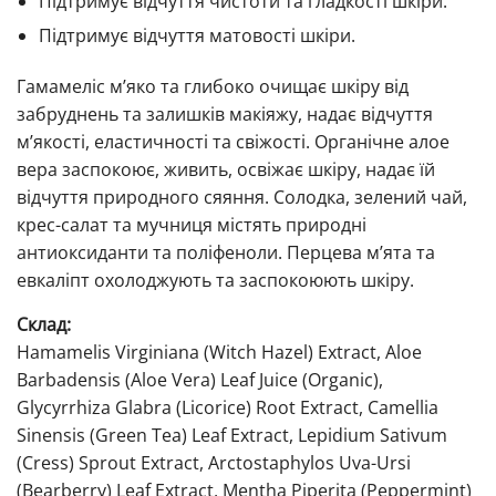
Підтримує відчуття чистоти та гладкості шкіри.
Підтримує відчуття матовості шкіри.
Гамамеліс м’яко та глибоко очищає шкіру від
забруднень та залишків макіяжу, надає відчуття
м’якості, еластичності та свіжості. Органічне алое
вера заспокоює, живить, освіжає шкіру, надає їй
відчуття природного сяяння. Солодка, зелений чай,
крес-салат та мучниця містять природні
антиоксиданти та поліфеноли. Перцева м’ята та
евкаліпт охолоджують та заспокоюють шкіру.
Склад:
Hamamelis Virginiana (Witch Hazel) Extract, Aloe
Barbadensis (Aloe Vera) Leaf Juice (Organic),
Glycyrrhiza Glabra (Licorice) Root Extract, Camellia
Sinensis (Green Tea) Leaf Extract, Lepidium Sativum
(Cress) Sprout Extract, Arctostaphylos Uva-Ursi
(Bearberry) Leaf Extract, Mentha Piperita (Peppermint)