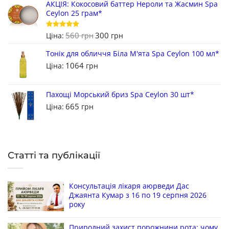
АКЦІЯ: Кокосовий баттер Нероли та Жасмин Spa
Ceylon 25 грам*
560
300
Оцінено в
Ціна:
грн
грн
5
з 5
Тонік для обличчя Біла М'ята Spa Ceylon 100 мл*
1064
Ціна:
грн
Пахощі Морський бриз Spa Ceylon 30 шт*
665
Ціна:
грн
Статті та публікації
Консультація лікаря аюрведи Дас
Джаянта Кумар з 16 по 19 серпня 2026
року
Природний захист порожнини рота: чому