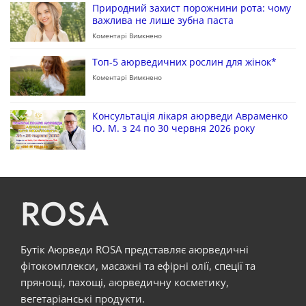
Природний захист порожнини рота: чому
важлива не лише зубна паста
Коментарі Вимкнено
Топ-5 аюрведичних рослин для жінок*
Коментарі Вимкнено
Консультація лікаря аюрведи Авраменко
Ю. М. з 24 по 30 червня 2026 року
ROSA
Бутік Аюрведи ROSA представляє аюрведичні
фітокомплекси, масажні та ефірні олії, спеції та
прянощі, пахощі, аюрведичну косметику,
вегетаріанські продукти.