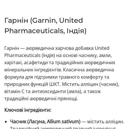
Гарнін (Garnin, United
Pharmaceuticals, Індія)
Гарнін — аюрведична харчова добавка United
Pharmaceuticals (Індія) на основі часнику, амли,
харітакі, асафетиди та традиційних аюрведичних
мінеральних інгредієнтів. Класична аюрведична
формула для підтримки травного комфорту та
природних функцій ШКТ. Містить алліцин (часник),
вітамін C та антиоксиданти (амла), а також
традиційні аюрведичні прянощі.
Ключові інгредієнти:
Часник (Ласуна, Allium sativum)
— містить алліцин.
Традиційний аюрведичний травний інгредієнт.