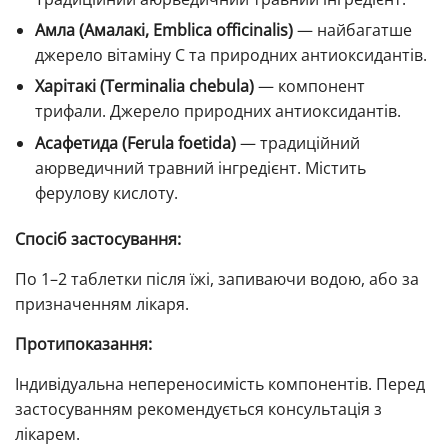
Амла (Амалакі, Emblica officinalis)
— найбагатше
джерело вітаміну C та природних антиоксидантів.
Харітакі (Terminalia chebula)
— компонент
трифали. Джерело природних антиоксидантів.
Асафетида (Ferula foetida)
— традиційний
аюрведичний травний інгредієнт. Містить
ферулову кислоту.
Спосіб застосування:
По 1–2 таблетки після їжі, запиваючи водою, або за
призначенням лікаря.
Протипоказання:
Індивідуальна непереносимість компонентів. Перед
застосуванням рекомендується консультація з
лікарем.