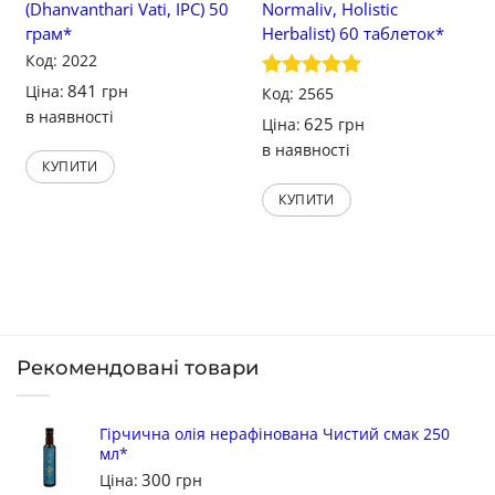
(Dhanvanthari Vati, IPC) 50
Normaliv, Holistic
грам*
Herbalist) 60 таблеток*
Код: 2022
841
Ціна:
грн
Оцінено в
Код: 2565
5
з 5
в наявності
625
Ціна:
грн
в наявності
КУПИТИ
КУПИТИ
Рекомендовані товари
Гірчична олія нерафінована Чистий смак 250
мл*
300
Ціна:
грн